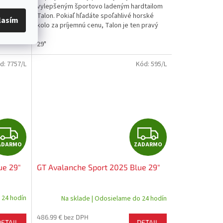
O
O
dtailom
vylepšeným športovo ladeným hardtailom
orské
Talon. Pokiaľ hľadáte spoľahlivé horské
lasím
n pravý
kolo za príjemnú cenu, Talon je ten pravý
bicykel pre Vás...
29"
d:
7757/L
Kód:
595/L
Z
Z
ADARMO
ZADARMO
A
A
ue 29"
GT Avalanche Sport 2025 Blue 29"
D
D
A
A
 24 hodín
Na sklade | Odosielame do 24 hodín
R
R
486.99 € bez DPH
DETAIL
DETAIL