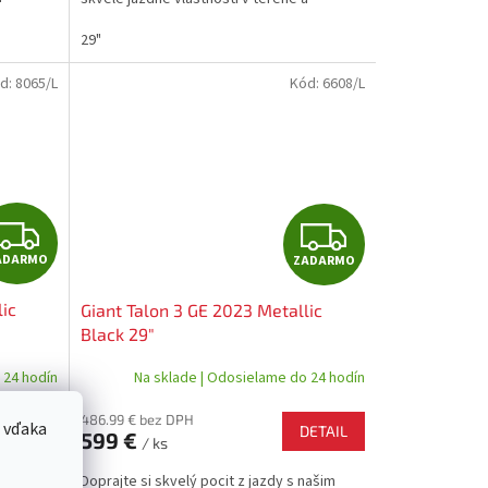
...
značkové komponenty SHIMANO sú...
29"
d:
8065/L
Kód:
6608/L
Z
Z
ADARMO
ZADARMO
A
A
lic
Giant Talon 3 GE 2023 Metallic
D
D
Black 29"
A
A
 24 hodín
Na sklade | Odosielame do 24 hodín
R
R
486.99 € bez DPH
 vďaka
DETAIL
DETAIL
599 €
/ ks
M
M
našim
Doprajte si skvelý pocit z jazdy s našim