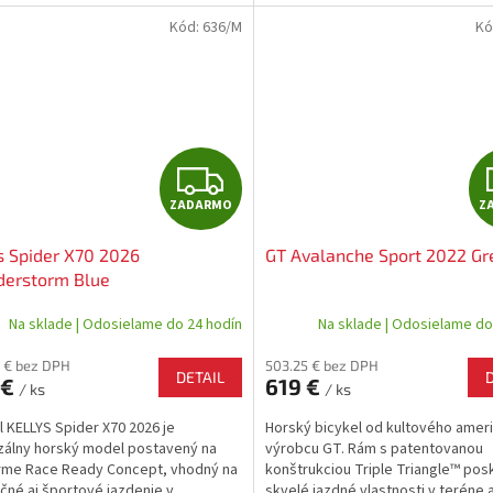
Kód:
636/M
Kó
Z
ZADARMO
Z
A
s Spider X70 2026
GT Avalanche Sport 2022 Gr
D
derstorm Blue
A
Na sklade | Odosielame do 24 hodín
Na sklade | Odosielame do
R
 € bez DPH
503.25 € bez DPH
DETAIL
 €
619 €
/ ks
/ ks
M
l KELLYS Spider X70 2026 je
Horský bicykel od kultového amer
O
zálny horský model postavený na
výrobcu GT. Rám s patentovanou
rme Race Ready Concept, vhodný na
konštrukciou Triple Triangle™ pos
čné aj športové jazdenie v...
skvelé jazdné vlastnosti v teréne 