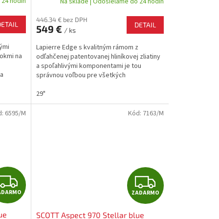
 24 hodín
Na sklade | Odosielame do 24 hodín
R
R
446.34 € bez DPH
DETAIL
DETAIL
549 €
/ ks
M
M
vými
Lapierre Edge s kvalitným rámom z
O
O
okmi na
odľahčenej patentovanej hliníkovej zliatiny
a spoľahlivými komponentami je tou
 a
správnou voľbou pre všetkých
cyklistických nadšencov a...
29"
d:
6595/M
Kód:
7163/M
Z
Z
ADARMO
ZADARMO
A
A
ue
SCOTT Aspect 970 Stellar blue