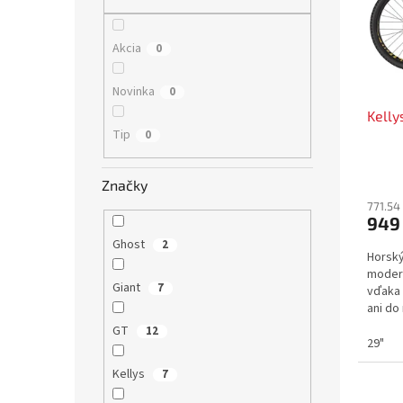
s
r
p
o
r
d
Akcia
0
o
u
d
k
Novinka
0
u
t
Kelly
k
o
Tip
0
t
v
o
v
Značky
771.54
949
Ghost
2
Horský
modern
Giant
7
vďaka 
ani do
s prie
GT
12
29"
Kellys
7