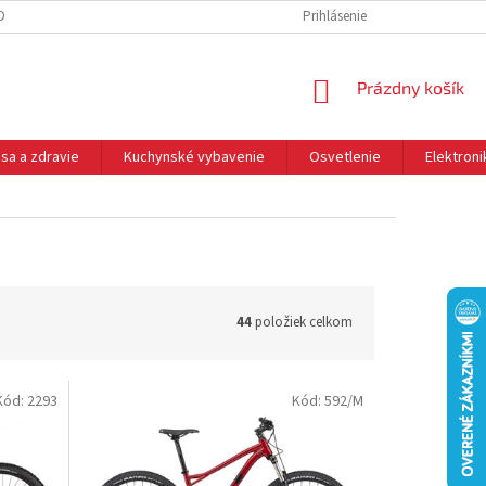
DNÉ PODMIENKY
OCHRANA OSOBNÝCH ÚDAJOV
Prihlásenie
REKLAMÁCIE
NÁKUPNÝ
Prázdny košík
KOŠÍK
sa a zdravie
Kuchynské vybavenie
Osvetlenie
Elektroni
44
položiek celkom
Kód:
2293
Kód:
592/M