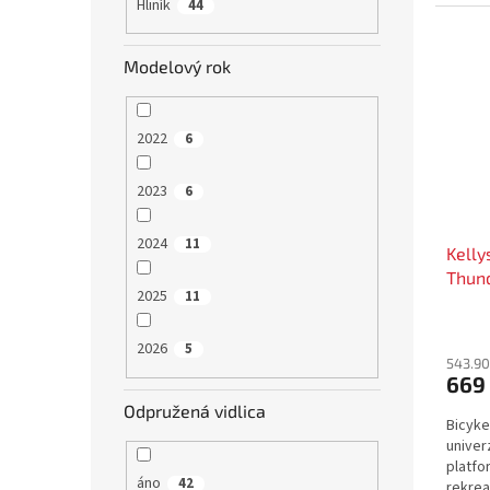
Hliník
44
Modelový rok
2022
6
2023
6
2024
11
Kelly
Thun
2025
11
2026
5
543.90
669
Odpružená vidlica
Bicyke
univer
platfo
áno
42
rekrea