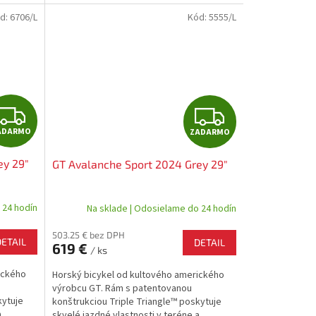
d:
6706/L
Kód:
5555/L
Z
Z
ADARMO
ZADARMO
A
A
ey 29"
GT Avalanche Sport 2024 Grey 29"
D
D
A
A
 24 hodín
Na sklade | Odosielame do 24 hodín
R
R
503.25 € bez DPH
DETAIL
DETAIL
619 €
/ ks
M
M
ického
Horský bicykel od kultového amerického
O
O
výrobcu GT. Rám s patentovanou
kytuje
konštrukciou Triple Triangle™ poskytuje
a
skvelé jazdné vlastnosti v teréne a