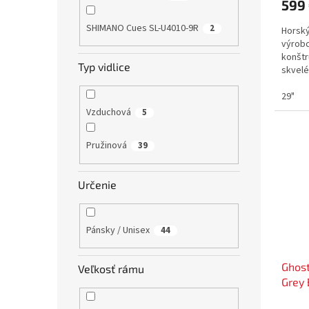
599
SHIMANO Cues SL-U4010-9R
2
Horský
výrobc
konštr
Typ vidlice
skvelé
značk
29"
Vzduchová
5
Pružinová
39
Určenie
Pánsky / Unisex
44
Ghost
Veľkosť rámu
Grey 