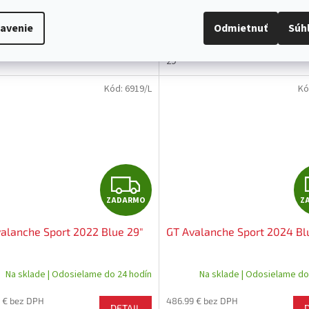
O
u GT. Rám s patentovanou
vylepšeným športovo ladeným har
ukciou Triple Triangle™ poskytuje
Talon. Pokiaľ hľadáte spoľahlivé h
avenie
Odmietnuť
Súh
 jazdné vlastnosti v teréne a
kolo za príjemnú cenu, Talon je te
ové komponenty SHIMANO sú...
bicykel pre Vás...
29"
Kód:
6919/L
Kó
Z
ZADARMO
Z
A
alanche Sport 2022 Blue 29"
GT Avalanche Sport 2024 Bl
D
A
Na sklade | Odosielame do 24 hodín
Na sklade | Odosielame do
R
 € bez DPH
486.99 € bez DPH
DETAIL