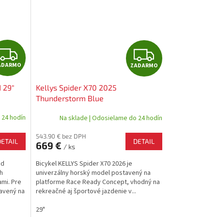
Z
Z
ADARMO
ZADARMO
A
A
 29"
Kellys Spider X70 2025
D
D
Thunderstorm Blue
A
A
 24 hodín
Na sklade | Odosielame do 24 hodín
R
R
543.90 € bez DPH
DETAIL
DETAIL
669 €
/ ks
M
M
ad
Bicykel KELLYS Spider X70 2026 je
O
O
h
univerzálny horský model postavený na
ami. Pre
platforme Race Ready Concept, vhodný na
tavený na
rekreačné aj športové jazdenie v...
29"