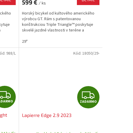
599 €
/ ks
M
M
ického
Horský bicykel od kultového amerického
O
O
výrobcu GT. Rám s patentovanou
kytuje
konštrukciou Triple Triangle™ poskytuje
a
skvelé jazdné vlastnosti v teréne a
...
značkové komponenty SHIMANO sú...
29"
ód:
988/L
Kód:
18050/29-
Z
Z
ADARMO
ZADARMO
A
A
ight
Lapierre Edge 2.9 2023
D
D
A
A