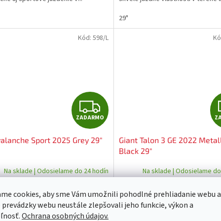
značkové komponenty SHIMANO sú
29"
Kód:
598/L
Kó
Z
ZADARMO
Z
A
alanche Sport 2025 Grey 29"
Giant Talon 3 GE 2022 Metal
D
Black 29"
A
Na sklade | Odosielame do 24 hodín
Na sklade | Odosielame do
R
 € bez DPH
486.99 € bez DPH
me cookies, aby sme Vám umožnili pohodlné prehliadanie webu a
DETAIL
 €
599 €
/ ks
/ ks
M
 prevádzky webu neustále zlepšovali jeho funkcie, výkon a
ľnosť.
Ochrana osobných údajov.
 bicykel od kultového amerického
Doprajte si skvelý pocit z jazdy s 