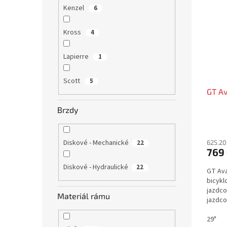
Kenzel
6
Kross
4
Lapierre
1
Scott
5
GT Av
Brzdy
Diskové - Mechanické
625.20
22
769
Diskové - Hydraulické
22
GT Ava
bicykl
jazdco
Materiál rámu
jazdco
veľmi 
29"