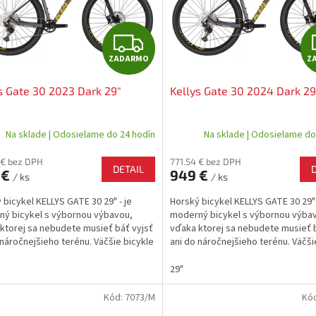
Z
ZADARMO
Z
A
s Gate 30 2023 Dark 29"
Kellys Gate 30 2024 Dark 29
D
A
Na sklade | Odosielame do 24 hodín
Na sklade | Odosielame do
R
 € bez DPH
771.54 € bez DPH
DETAIL
 €
949 €
/ ks
/ ks
M
 bicykel KELLYS GATE 30 29" - je
Horský bicykel KELLYS GATE 30 29" 
O
ý bicykel s výbornou výbavou,
moderný bicykel s výbornou výba
ktorej sa nebudete musieť báť vyjsť
vďaka ktorej sa nebudete musieť b
 náročnejšieho terénu. Väčšie bicykle
ani do náročnejšieho terénu. Väčši
merom 29"...
s...
29"
Kód:
7073/M
Kó