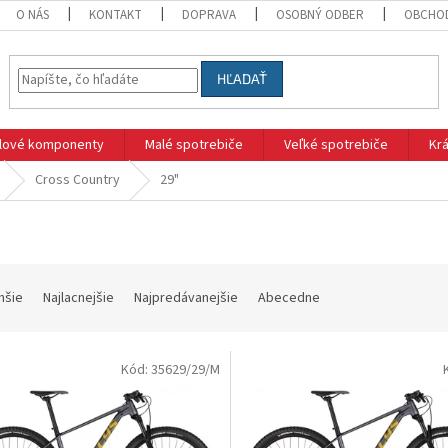
O NÁS
KONTAKT
DOPRAVA
OSOBNÝ ODBER
OBCHO
HĽADAŤ
klové komponenty
Malé spotrebiče
Veľké spotrebiče
Krá
Cross Country
29"
hšie
Najlacnejšie
Najpredávanejšie
Abecedne
Kód:
35629/29/M