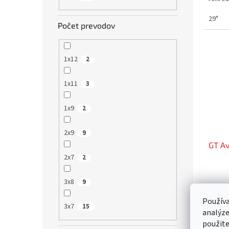
29"
Počet prevodov
1x12
2
1x11
3
1x9
2
2x9
9
GT Av
2x7
2
3x8
9
503.25
Používa
619
3x7
15
analýze
použite
Horský