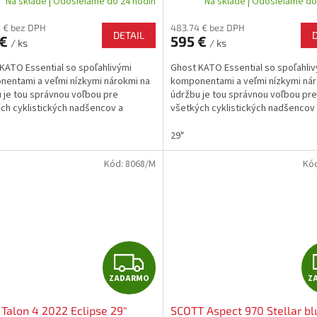
Na sklade | Odosielame do 24 hodín
Na sklade | Odosielame do
R
 € bez DPH
483.74 € bez DPH
DETAIL
 €
595 €
/ ks
/ ks
M
KATO Essential so spoľahlivými
Ghost KATO Essential so spoľahli
O
entami a veľmi nízkymi nárokmi na
komponentami a veľmi nízkymi nár
 je tou správnou voľbou pre
údržbu je tou správnou voľbou pre
ch cyklistických nadšencov a
všetkých cyklistických nadšencov
júcich bikerov.
začínajúcich bikerov.
29"
Kód:
8068/M
Kó
Z
ZADARMO
Z
A
 Talon 4 2022 Eclipse 29"
SCOTT Aspect 970 Stellar bl