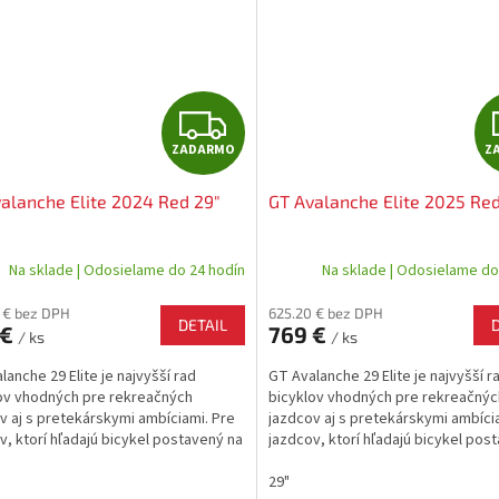
Z
ZADARMO
Z
A
alanche Elite 2024 Red 29"
GT Avalanche Elite 2025 Red
D
A
Na sklade | Odosielame do 24 hodín
Na sklade | Odosielame do
R
 € bez DPH
625.20 € bez DPH
DETAIL
 €
769 €
/ ks
/ ks
M
lanche 29 Elite je najvyšší rad
GT Avalanche 29 Elite je najvyšší r
O
ov vhodných pre rekreačných
bicyklov vhodných pre rekreačnýc
v aj s pretekárskymi ambíciami. Pre
jazdcov aj s pretekárskymi ambíci
v, ktorí hľadajú bicykel postavený na
jazdcov, ktorí hľadajú bicykel pos
kvalitnom...
veľmi kvalitnom...
29"