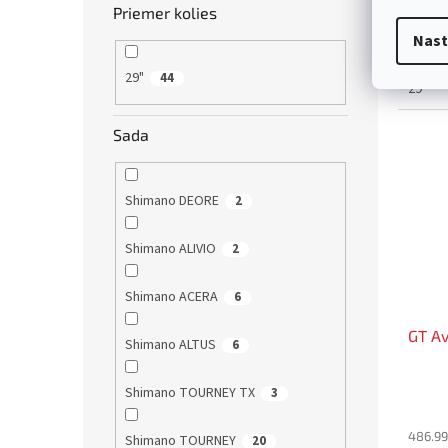
výrobc
Priemer kolies
konštr
Nast
skvelé
značk
29"
44
29"
Sada
Shimano DEORE
2
Shimano ALIVIO
2
Shimano ACERA
6
GT Av
Shimano ALTUS
6
Shimano TOURNEY TX
3
486.99
Shimano TOURNEY
20