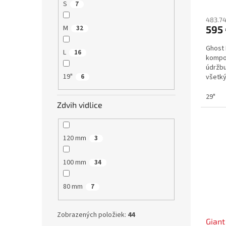
S
7
483.74
M
595
32
Ghost 
L
16
kompon
údržbu
19"
6
všetký
začína
29"
Zdvih vidlice
120 mm
3
100 mm
34
80 mm
7
Zobrazených položiek:
44
Giant