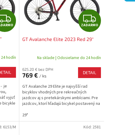
Z
Z
ADARMO
ZADARMO
A
A
"
GT Avalanche Elite 2023 Red 29"
D
D
A
A
 24 hodín
Na sklade | Odosielame do 24 hodín
R
R
625.20 € bez DPH
DETAIL
DETAIL
769 €
/ ks
M
M
- je
GT Avalanche 29 Elite je najvyšší rad
O
O
vou,
bicyklov vhodných pre rekreačných
áť vyjsť
jazdcov aj s pretekárskymi ambíciami. Pre
e bicykle
jazdcov, ktorí hľadajú bicykel postavený na
veľmi kvalitnom...
29"
d:
6153/M
Kód:
2581