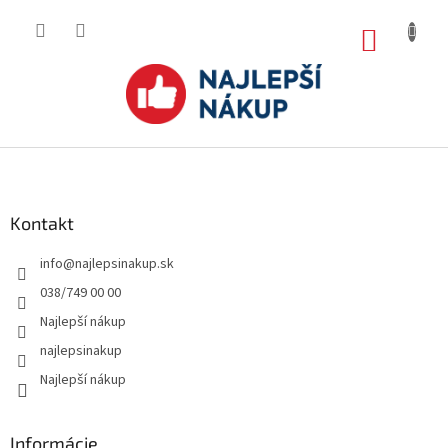
Prejsť
na
NÁKUP
obsah
KOŠÍK
Z
á
p
ä
Kontakt
t
info
@
najlepsinakup.sk
i
e
038/749 00 00
Najlepší nákup
najlepsinakup
Najlepší nákup
Informácie