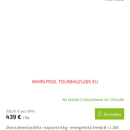
WHIRLPOOL TDLRBX6252BS EU
Na sklade | Odosielame do 24 hodín
356.91 € bez DPH
Do košíka
439 €
/ ks
Zhora plnená práčka • kapacita 6 kg • energetická trieda B • 1 200