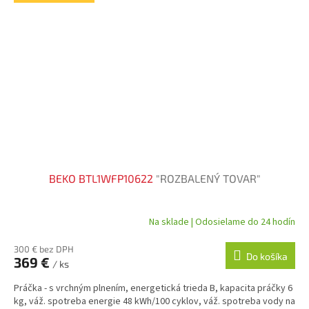
BEKO BTL1WFP10622
"ROZBALENÝ TOVAR"
Na sklade | Odosielame do 24 hodín
300 € bez DPH
Do košíka
369 €
/ ks
Práčka - s vrchným plnením, energetická trieda B, kapacita práčky 6
kg, váž. spotreba energie 48 kWh/100 cyklov, váž. spotreba vody na