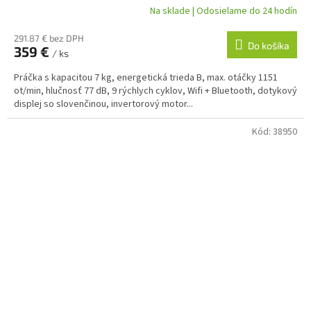
Na sklade | Odosielame do 24 hodín
291.87 € bez DPH
Do košíka
359 €
/ ks
Práčka s kapacitou 7 kg, energetická trieda B, max. otáčky 1151
ot/min, hlučnosť 77 dB, 9 rýchlych cyklov, Wifi + Bluetooth, dotykový
displej so slovenčinou, invertorový motor...
Kód:
38950