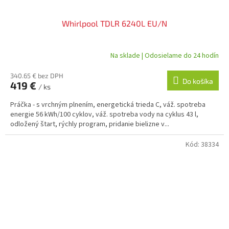
Whirlpool TDLR 6240L EU/N
Na sklade | Odosielame do 24 hodín
340.65 € bez DPH
Do košíka
419 €
/ ks
Práčka - s vrchným plnením, energetická trieda C, váž. spotreba
energie 56 kWh/100 cyklov, váž. spotreba vody na cyklus 43 l,
odložený štart, rýchly program, pridanie bielizne v...
Kód:
38334