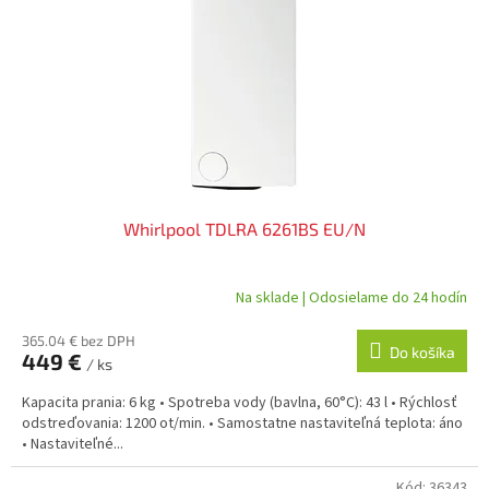
Whirlpool TDLRA 6261BS EU/N
Na sklade | Odosielame do 24 hodín
365.04 € bez DPH
Do košíka
449 €
/ ks
Kapacita prania: 6 kg • Spotreba vody (bavlna, 60°C): 43 l • Rýchlosť
odstreďovania: 1200 ot/min. • Samostatne nastaviteľná teplota: áno
• Nastaviteľné...
Kód:
36343