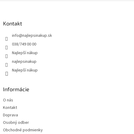
l
Z
á
á
d
p
a
ä
Kontakt
c
t
i
info
@
najlepsinakup.sk
i
e
p
e
038/749 00 00
r
Najlepší nákup
v
k
najlepsinakup
y
Najlepší nákup
v
ý
p
i
Informácie
s
u
O nás
Kontakt
Doprava
Osobný odber
Obchodné podmienky