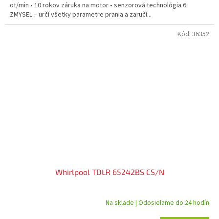
ot/min • 10 rokov záruka na motor • senzorová technológia 6.
ZMYSEL – určí všetky parametre prania a zaručí...
Kód:
36352
Whirlpool TDLR 65242BS CS/N
Na sklade | Odosielame do 24 hodín