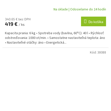
Na sklade | Odosielame do 24 hodín
340.65 € bez DPH
Do košíka
419 €
/ ks
Kapacita prania: 6 kg • Spotreba vody (bavlna, 60°C): 40 l • Rýchlosť
odstreďovania: 1000 ot/min. • Samostatne nastaviteľná teplota: áno
• Nastaviteľné otáčky: áno • Energetická...
Kód:
38088