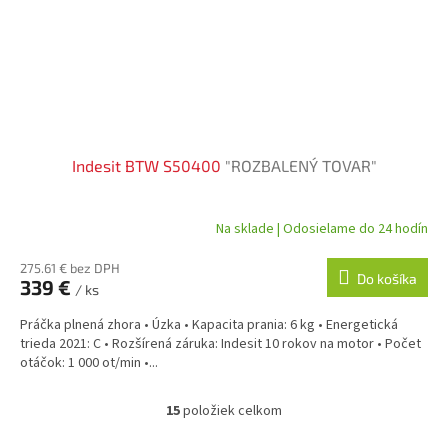
Indesit BTW S50400
"ROZBALENÝ TOVAR"
Na sklade | Odosielame do 24 hodín
275.61 € bez DPH
Do košíka
339 €
/ ks
Práčka plnená zhora • Úzka • Kapacita prania: 6 kg • Energetická
trieda 2021: C • Rozšírená záruka: Indesit 10 rokov na motor • Počet
otáčok: 1 000 ot/min •...
15
položiek celkom
O
v