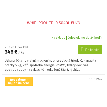
WHIRLPOOL TDLR 5040L EU/N
Na sklade | Odosielame do 24 hodín
282.93 € bez DPH
Do košíka
348 €
/ ks
Úzka práčka - s vrchným plnením, energetická trieda C, kapacita
práčky 5 kg, váž. spotreba energie 52 kWh/100 cyklov, váž.
spotreba vody na cyklus 40 l, odložený štart, rýchly...
Kód:
38947
Rozbalené -
najlepšia cena