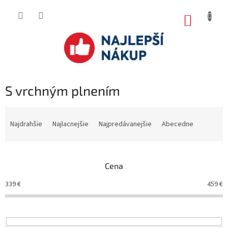
Prejsť
na
NÁKUP
obsah
KOŠÍK
S vrchným plnením
R
a
Najdrahšie
Najlacnejšie
Najpredávanejšie
Abecedne
d
e
n
Cena
i
e
339
€
459
€
p
r
o
d