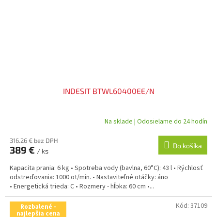
INDESIT BTWL60400EE/N
Na sklade | Odosielame do 24 hodín
316.26 € bez DPH
Do košíka
389 €
/ ks
Kapacita prania: 6 kg • Spotreba vody (bavlna, 60°C): 43 l • Rýchlosť
odstreďovania: 1000 ot/min. • Nastaviteľné otáčky: áno
• Energetická trieda: C • Rozmery - hĺbka: 60 cm •...
Kód:
37109
Rozbalené -
najlepšia cena