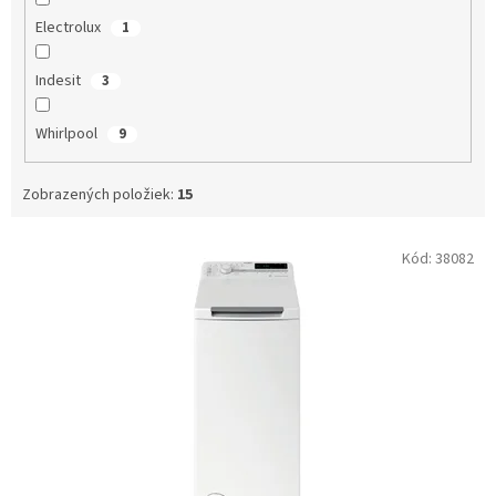
Electrolux
1
Indesit
3
Whirlpool
9
Zobrazených položiek:
15
V
Kód:
38082
ý
p
i
s
p
r
o
d
u
k