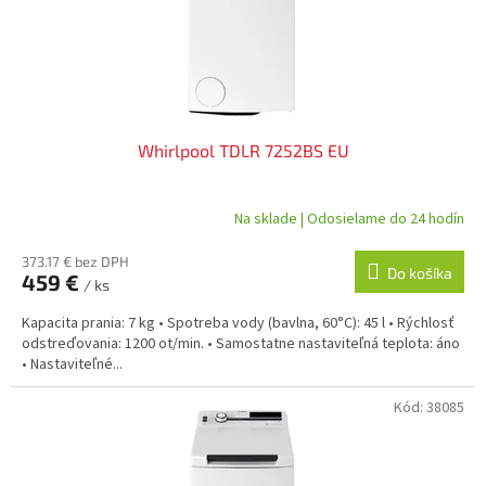
Whirlpool TDLR 7252BS EU
Na sklade | Odosielame do 24 hodín
373.17 € bez DPH
Do košíka
459 €
/ ks
Kapacita prania: 7 kg • Spotreba vody (bavlna, 60°C): 45 l • Rýchlosť
odstreďovania: 1200 ot/min. • Samostatne nastaviteľná teplota: áno
• Nastaviteľné...
Kód:
38085