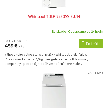
t
o
v
Whirlpool TDLR 7250SS EU/N
Na sklade | Odosielame do 24 hodín
373.17 € bez DPH
Do košíka
459 €
/ ks
Výhody tejto voľne stojacej práčky Whirlpool: biela farba.
Priestranná kapacita 7,0kg. Energetická trieda B. Náš malý
kompaktný spotrebič je ideálnym riešením pre malé...
Kód:
38079