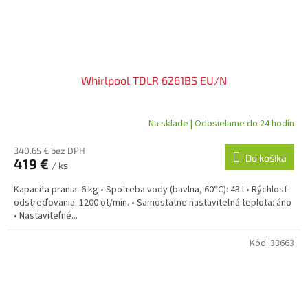
Whirlpool TDLR 6261BS EU/N
Na sklade | Odosielame do 24 hodín
340.65 € bez DPH
Do košíka
419 €
/ ks
Kapacita prania: 6 kg • Spotreba vody (bavlna, 60°C): 43 l • Rýchlosť
odstreďovania: 1200 ot/min. • Samostatne nastaviteľná teplota: áno
• Nastaviteľné...
Kód:
33663