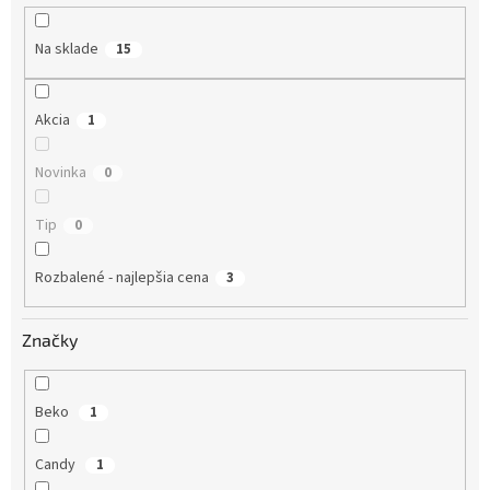
u
k
Na sklade
15
t
o
v
Akcia
1
Novinka
0
Tip
0
Rozbalené - najlepšia cena
3
Značky
Beko
1
Candy
1