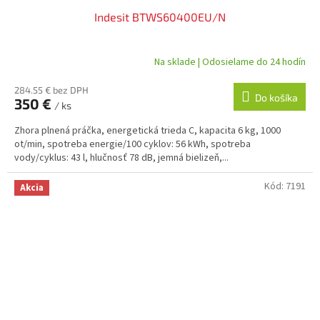
Indesit BTWS60400EU/N
Na sklade | Odosielame do 24 hodín
284.55 € bez DPH
Do košíka
350 €
/ ks
Zhora plnená práčka, energetická trieda C, kapacita 6 kg, 1000
ot/min, spotreba energie/100 cyklov: 56 kWh, spotreba
vody/cyklus: 43 l, hlučnosť 78 dB, jemná bielizeň,...
Kód:
7191
Akcia