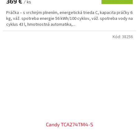
369 €
/ ks
Práčka – s vrchným plnením, energetická trieda C, kapacita práčky 6
kg, váž. spotreba energie 56 kWh/100 cyklov, váž. spotreba vody na
cyklus 43 l, hmotnostná automatika,...
Kód:
38256
Candy TCA274TM4-S