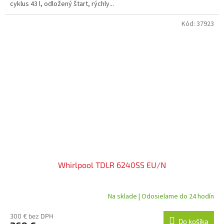
cyklus 43 l, odložený štart, rýchly...
Kód:
37923
Whirlpool TDLR 6240SS EU/N
Na sklade | Odosielame do 24 hodín
300 € bez DPH
Do košíka