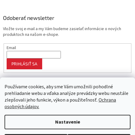
Odoberať newsletter
Vložte svoj e-mail a my Vám budeme zasielať informácie o nových
produktoch na našom e-shope.
Email
PRIHLÁSIŤ SA
Používame cookies, aby sme Vám umožnili pohodlné
prehliadanie webu a vďaka analýze prevádzky webu neustále
zlepšovali jeho funkcie, výkon a použiteľnosť.
Ochrana
osobných údajov.
Vytvoril Shoptet
Nastavenie
Objednaný tovar si môžete prevziať osobne v predajni SELEKTRA,