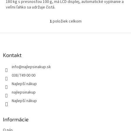
180 kg s presnosťou 100 g, má LCD displej, automatické vypínanie a
veľmi ľahko sa udržuje čistá.
1
položiek celkom
O
v
l
Z
á
á
d
p
a
ä
Kontakt
c
t
i
info
@
najlepsinakup.sk
i
e
p
e
038/749 00 00
r
Najlepší nákup
v
k
najlepsinakup
y
Najlepší nákup
v
ý
p
i
Informácie
s
u
O nás