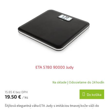
ý
p
i
s
p
r
o
d
u
k
t
o
v
ETA 5780 90000 Judy
Na sklade | Odosielame do 24 hodín
15.85 € bez DPH
Do košíka
19.50 €
/ ks
Štýlová elegantná váha ETA Judy s imitáciou tmavej kože váži do