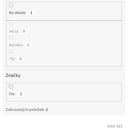
u
k
Na sklade
1
t
o
v
Akcia
0
Novinka
0
Tip
0
Značky
Eta
1
Zobrazených položiek:
1
V
Kód:
423