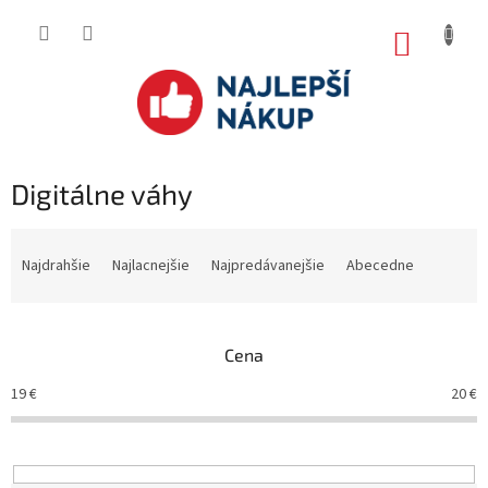
Prejsť
na
NÁKUP
obsah
KOŠÍK
Digitálne váhy
R
a
Najdrahšie
Najlacnejšie
Najpredávanejšie
Abecedne
d
e
n
Cena
i
e
19
€
20
€
p
r
o
d