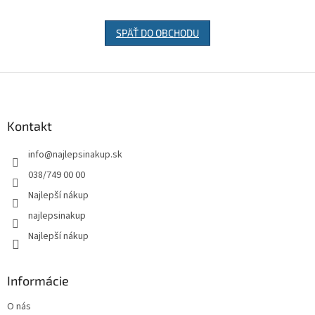
SPÄŤ DO OBCHODU
Z
á
p
ä
Kontakt
t
info
@
najlepsinakup.sk
i
e
038/749 00 00
Najlepší nákup
najlepsinakup
Najlepší nákup
Informácie
O nás