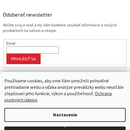
Odoberať newsletter
Vložte svoj e-mail a my Vám budeme zasielať informácie o nových
produktoch na našom e-shope.
Email
PRIHLÁSIŤ SA
Používame cookies, aby sme Vám umožnili pohodlné
prehliadanie webu a vďaka analýze prevádzky webu neustále
zlepšovali jeho funkcie, výkon a použiteľnosť.
Ochrana
osobných údajov.
Vytvoril Shoptet
Nastavenie
Objednaný tovar si môžete prevziať osobne v predajni SELEKTRA,
Copyright 2026
Najlepší nákup
. Všetky práva vyhradené.
Upraviť