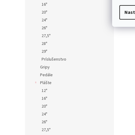
16"
Nast
20"
24"
26"
27,5"
28"
29"
Príslušenstvo
Gripy
Pedále
Plášte
12"
16"
20"
24"
26"
27,5"