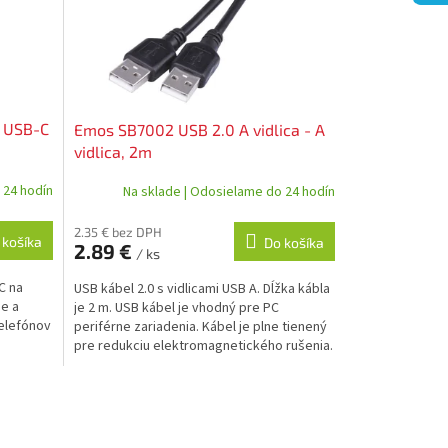
 USB-C
Emos SB7002 USB 2.0 A vidlica - A
vidlica, 2m
 24 hodín
Na sklade | Odosielame do 24 hodín
2.35 € bez DPH
 košíka
Do košíka
2.89 €
/ ks
C na
USB kábel 2.0 s vidlicami USB A. Dĺžka kábla
ie a
je 2 m. USB kábel je vhodný pre PC
telefónov
periférne zariadenia. Kábel je plne tienený
pre redukciu elektromagnetického rušenia.
Kábel má...