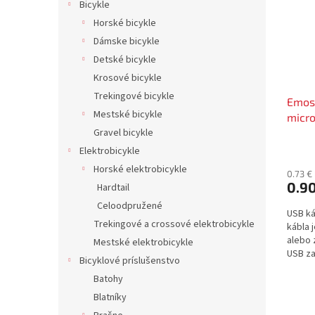
Bicykle
Horské bicykle
Dámske bicykle
Detské bicykle
Krosové bicykle
Trekingové bicykle
Emos
Mestské bicykle
micr
Gravel bicykle
Elektrobicykle
Horské elektrobicykle
0.73 €
0.9
Hardtail
Celoodpružené
USB ká
Trekingové a crossové elektrobicykle
kábla 
alebo 
Mestské elektrobicykle
USB za
Bicyklové príslušenstvo
Batohy
Blatníky