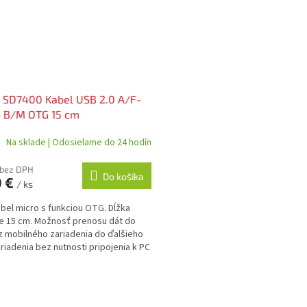
 SD7400 Kabel USB 2.0 A/F-
o B/M OTG 15 cm
Na sklade | Odosielame do 24 hodín
 bez DPH
Do košíka
0 €
/ ks
bel micro s funkciou OTG. Dĺžka
je 15 cm. Možnosť prenosu dát do
z mobilného zariadenia do ďalšieho
riadenia bez nutnosti pripojenia k PC
O
v
l