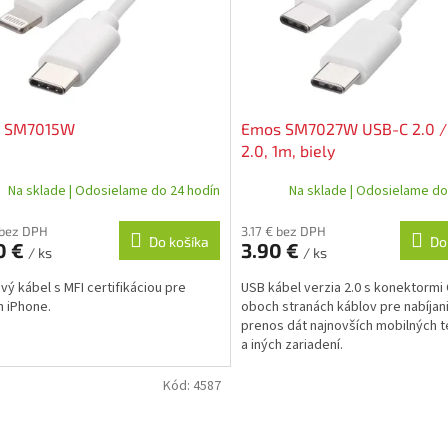
 SM7015W
Emos SM7027W USB-C 2.0 /
2.0, 1m, biely
Na sklade | Odosielame do 24 hodín
Na sklade | Odosielame do
 bez DPH
3.17 € bez DPH
Do košíka
Do
0 €
3.90 €
/ ks
/ ks
vý kábel s MFI certifikáciou pre
USB kábel verzia 2.0 s konektormi 
n iPhone.
oboch stranách káblov pre nabíjan
prenos dát najnovších mobilných 
a iných zariadení.
Kód:
4587