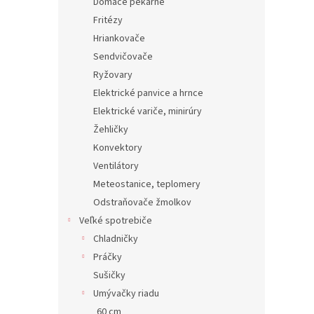
Domáce pekárne
Fritézy
Hriankovače
Sendvičovače
Ryžovary
Elektrické panvice a hrnce
Elektrické variče, minirúry
Žehličky
Konvektory
Ventilátory
Meteostanice, teplomery
Odstraňovače žmolkov
Veľké spotrebiče
Chladničky
Práčky
Sušičky
Umývačky riadu
60 cm