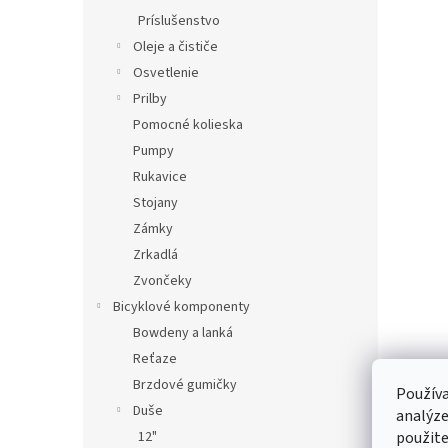
Príslušenstvo
Oleje a čističe
Osvetlenie
Prilby
Pomocné kolieska
Pumpy
Rukavice
Stojany
Zámky
Zrkadlá
Zvončeky
Bicyklové komponenty
Bowdeny a lanká
Reťaze
Brzdové gumičky
Používa
Duše
analýze
12"
použite