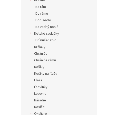
Brašne
Na rám
Do rámu
Pod sedlo
Na zadný nosič
Detské sedačky
Príslušenstvo
Držiaky
Chrániče
Chrániče rámu
Košíky
Košíky na fľašu
Fľaše
Ľadvinky
Lepenie
Náradie
Nosiče
Okuliare