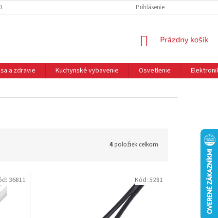
DNÉ PODMIENKY
OCHRANA OSOBNÝCH ÚDAJOV
Prihlásenie
REKLAMÁCIE
NÁKUPNÝ
Prázdny košík
KOŠÍK
sa a zdravie
Kuchynské vybavenie
Osvetlenie
Elektroni
4
položiek celkom
ód:
36811
Kód:
5281