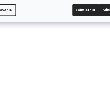
avenie
Odmietnuť
Súh