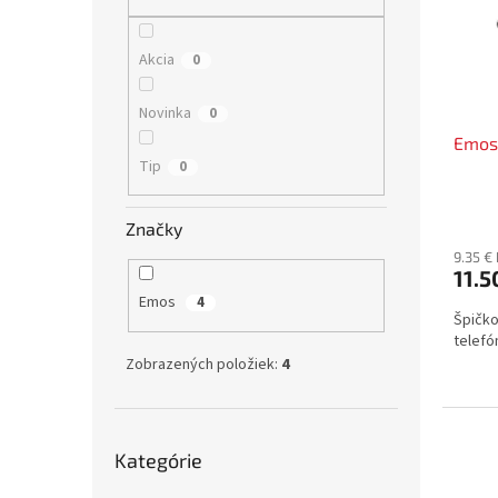
s
r
p
o
r
d
Akcia
0
o
u
d
k
Novinka
0
u
t
Emos
k
o
Tip
0
t
v
o
v
Značky
9.35 €
11.5
Emos
4
Špičko
telefó
Zobrazených položiek:
4
Preskočiť
Kategórie
kategórie