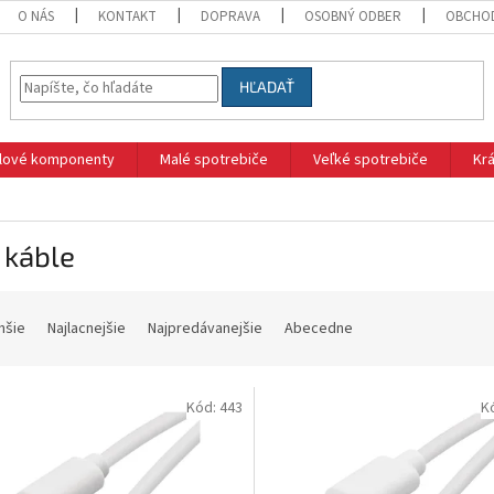
O NÁS
KONTAKT
DOPRAVA
OSOBNÝ ODBER
OBCHO
HĽADAŤ
klové komponenty
Malé spotrebiče
Veľké spotrebiče
Krá
 káble
hšie
Najlacnejšie
Najpredávanejšie
Abecedne
Kód:
443
K