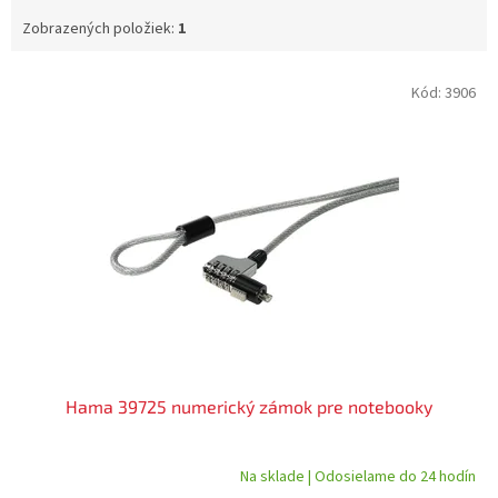
Zobrazených položiek:
1
V
Kód:
3906
ý
p
i
s
p
r
o
d
u
k
t
o
v
Hama 39725 numerický zámok pre notebooky
Na sklade | Odosielame do 24 hodín