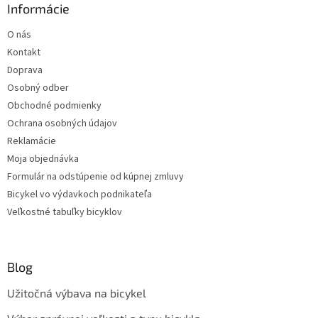
i
Informácie
s
u
O nás
Kontakt
Doprava
Osobný odber
Obchodné podmienky
Ochrana osobných údajov
Reklamácie
Moja objednávka
Formulár na odstúpenie od kúpnej zmluvy
Bicykel vo výdavkoch podnikateľa
Veľkostné tabuľky bicyklov
Blog
Užitočná výbava na bicykel