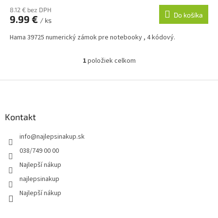
8.12 € bez DPH
Do košíka
9.99 €
/ ks
Hama 39725 numerický zámok pre notebooky , 4 kódový.
1
položiek celkom
O
v
l
Z
á
á
d
p
a
ä
Kontakt
c
t
i
info
@
najlepsinakup.sk
i
e
p
e
038/749 00 00
r
Najlepší nákup
v
k
najlepsinakup
y
Najlepší nákup
v
ý
p