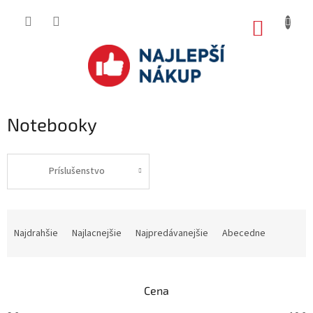
Prejsť
na
NÁKUP
obsah
KOŠÍK
Notebooky
Príslušenstvo
R
a
Najdrahšie
Najlacnejšie
Najpredávanejšie
Abecedne
d
e
n
Cena
i
e