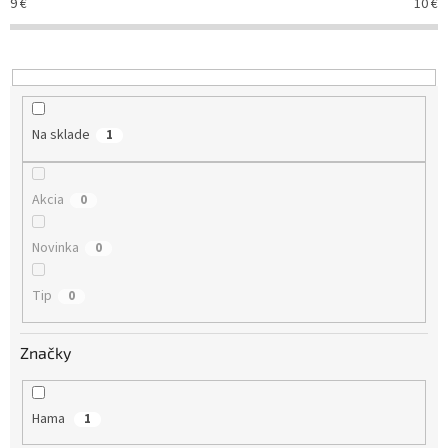
9
€
10
€
p
r
o
d
u
k
Na sklade
1
t
o
v
Akcia
0
Novinka
0
Tip
0
Značky
Hama
1