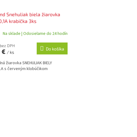
nd Snehuliak biela žiarovka
,1A krabička 3ks
Na sklade | Odosielame do 24 hodín
 bez DPH
Do košíka
9 €
/ ks
ná žiarovka SNEHULIAK BIELY
1A s červeným klobúčikom
O
v
l
á
d
a
c
i
e
p