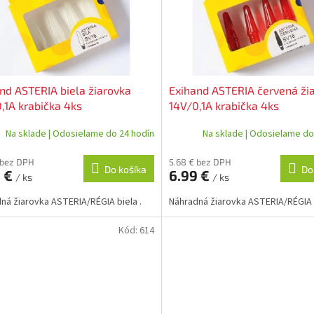
nd ASTERIA biela žiarovka
Exihand ASTERIA červená ži
,1A krabička 4ks
14V/0,1A krabička 4ks
Na sklade | Odosielame do 24 hodín
Na sklade | Odosielame do
 bez DPH
5.68 € bez DPH
Do košíka
Do
9 €
6.99 €
/ ks
/ ks
ná žiarovka ASTERIA/RÉGIA biela .
Náhradná žiarovka ASTERIA/RÉGIA
Kód:
614