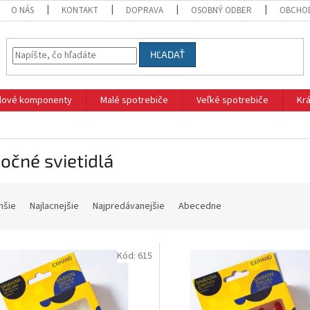
O NÁS
KONTAKT
DOPRAVA
OSOBNÝ ODBER
OBCHO
HĽADAŤ
klové komponenty
Malé spotrebiče
Veľké spotrebiče
Krá
očné svietidlá
hšie
Najlacnejšie
Najpredávanejšie
Abecedne
Kód:
615