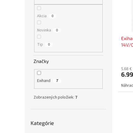
s
r
p
o
r
d
Akcia
0
o
u
d
k
Novinka
0
u
t
Exiha
k
o
Tip
0
14V/0
t
v
o
v
Značky
5.68 €
6.9
Exihand
7
Náhrad
Zobrazených položiek:
7
Preskočiť
Kategórie
kategórie