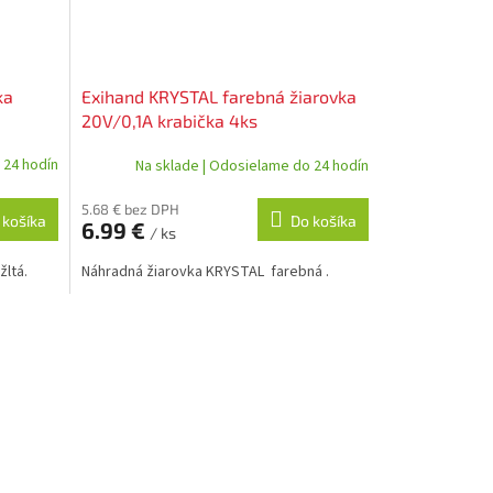
ka
Exihand KRYSTAL farebná žiarovka
20V/0,1A krabička 4ks
 24 hodín
Na sklade | Odosielame do 24 hodín
5.68 € bez DPH
 košíka
Do košíka
6.99 €
/ ks
ltá.
Náhradná žiarovka KRYSTAL farebná .