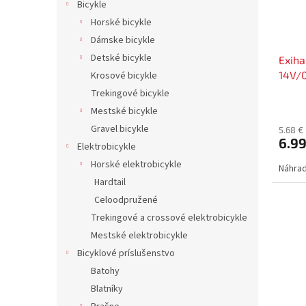
Bicykle
Horské bicykle
Dámske bicykle
Detské bicykle
Exiha
14V/0
Krosové bicykle
Trekingové bicykle
Mestské bicykle
Gravel bicykle
5.68 €
6.9
Elektrobicykle
Horské elektrobicykle
Náhrad
Hardtail
Celoodpružené
Trekingové a crossové elektrobicykle
Mestské elektrobicykle
Bicyklové príslušenstvo
Batohy
Blatníky