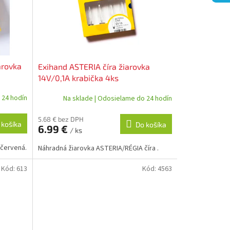
arovka
Exihand ASTERIA číra žiarovka
14V/0,1A krabička 4ks
 24 hodín
Na sklade | Odosielame do 24 hodín
5.68 € bez DPH
 košíka
Do košíka
6.99 €
/ ks
 červená.
Náhradná žiarovka ASTERIA/RÉGIA číra .
Kód:
613
Kód:
4563