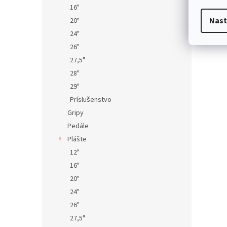
16"
Nast
20"
24"
26"
27,5"
28"
29"
Príslušenstvo
Gripy
Pedále
Plášte
12"
16"
20"
24"
26"
27,5"