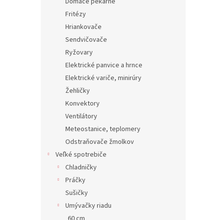
Domáce pekárne
Fritézy
Hriankovače
Sendvičovače
Ryžovary
Elektrické panvice a hrnce
Elektrické variče, minirúry
Žehličky
Konvektory
Ventilátory
Meteostanice, teplomery
Odstraňovače žmolkov
Veľké spotrebiče
Chladničky
Práčky
Sušičky
Umývačky riadu
60 cm