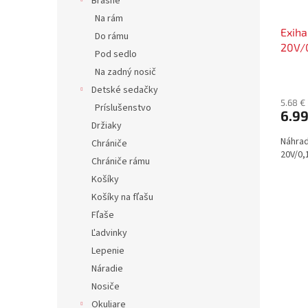
Brašne
Na rám
Exiha
Do rámu
20V/0
Pod sedlo
Na zadný nosič
Detské sedačky
5.68 €
Príslušenstvo
6.9
Držiaky
Náhrad
Chrániče
20V/0,
Chrániče rámu
Košíky
Košíky na fľašu
Fľaše
Ľadvinky
Lepenie
Náradie
Nosiče
Okuliare