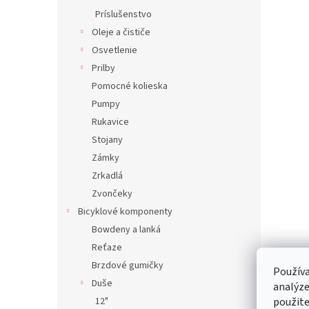
Príslušenstvo
Oleje a čističe
Osvetlenie
Prilby
Pomocné kolieska
Pumpy
Rukavice
Stojany
Zámky
Zrkadlá
Zvončeky
Bicyklové komponenty
Bowdeny a lanká
Reťaze
Brzdové gumičky
Používa
Duše
analýze
12"
použite