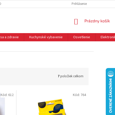
DNÉ PODMIENKY
OCHRANA OSOBNÝCH ÚDAJOV
Prihlásenie
REKLAMÁCIE
NÁKUPNÝ
Prázdny košík
KOŠÍK
sa a zdravie
Kuchynské vybavenie
Osvetlenie
Elektroni
7
položiek celkom
Kód:
612
Kód:
764