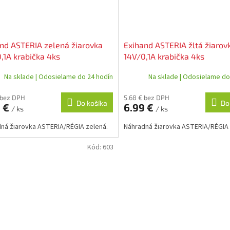
nd ASTERIA zelená žiarovka
Exihand ASTERIA žltá žiarov
,1A krabička 4ks
14V/0,1A krabička 4ks
Na sklade | Odosielame do 24 hodín
Na sklade | Odosielame do
 bez DPH
5.68 € bez DPH
Do košíka
Do
9 €
6.99 €
/ ks
/ ks
ná žiarovka ASTERIA/RÉGIA zelená.
Náhradná žiarovka ASTERIA/RÉGIA ž
Kód:
603