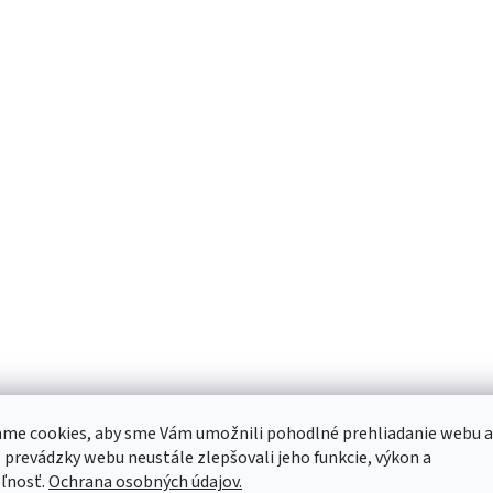
r
v
k
y
v
ý
p
i
s
u
me cookies, aby sme Vám umožnili pohodlné prehliadanie webu a
 prevádzky webu neustále zlepšovali jeho funkcie, výkon a
ľnosť.
Ochrana osobných údajov.