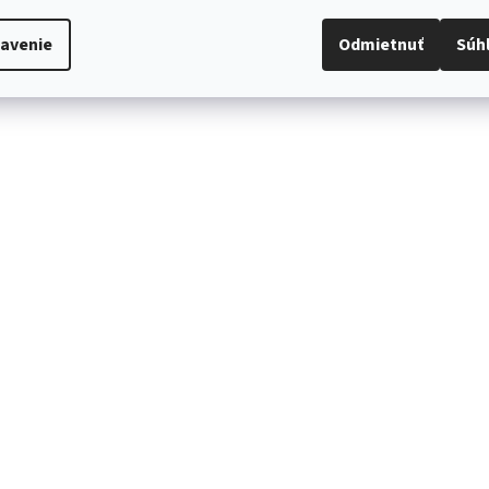
avenie
Odmietnuť
Súh