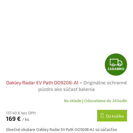
Z
ZADARMO
A
Oakley Radar EV Path OO9208-A1
+ Originálne ochranné
D
púzdro ako súčasť balenia
A
Na sklade | Odosielame do 24 hodín
R
137.40 € bez DPH
Do košíka
169 €
/ ks
M
Slnečné okuliare Oakley Radar EV Path OO9208-A1 sú súčasťou