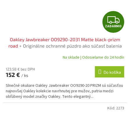
Z
ZADARMO
A
Oakley Jawbreaker OO9290-2031 Matte black-prizm
D
road
+ Originálne ochranné púzdro ako súčasť balenia
A
Na sklade | Odosielame do 24 hodín
R
123.58 € bez DPH
Do košíka
152 €
/ ks
M
Slnečné okuliare Oakley Jawbreaker OO9290-20 PRIZM sú súčasťou
O
najnovšej Oakley kolekcie navrhnutej pre mužov, patria medzi
obľúbený model značky Oakley. Tento elegantný...
Kód:
2273