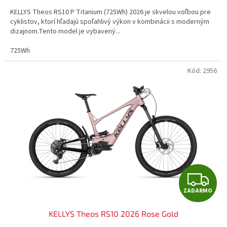
M
KELLYS Theos RS10 P Titanium (725Wh) 2026 je skvelou voľbou pre
O
cyklistov, ktorí hľadajú spoľahlivý výkon v kombinácii s moderným
dizajnom.Tento model je vybavený...
725Wh
Kód:
2956
Z
ZADARMO
A
KELLYS Theos RS10 2026 Rose Gold
D