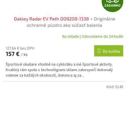
ZADARMO
A
Oakley Radar EV Path OO9208-1338
+ Originálne
D
ochranné púzdro ako súčasť balenia
A
Na sklade | Odosielame do 24 hodín
R
127.64 € bez DPH
Do košíka
157 €
/ ks
M
Športové okuliare vhodné na cyklistiku a iné športové aktivity.
O
Kvalitný rám spolu s technológiami sklami zabezpečí dokonalý
videnie za každých okolností, dokonca aj za...
Kód:
5145