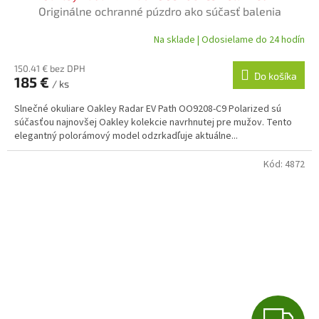
D
Originálne ochranné púzdro ako súčasť balenia
A
Na sklade | Odosielame do 24 hodín
R
150.41 € bez DPH
Do košíka
185 €
/ ks
M
Slnečné okuliare Oakley Radar EV Path OO9208-C9 Polarized sú
O
súčasťou najnovšej Oakley kolekcie navrhnutej pre mužov. Tento
elegantný polorámový model odzrkadľuje aktuálne...
Kód:
4872
Z