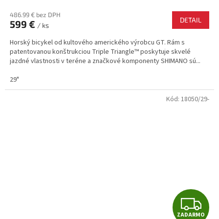
R
486.99 € bez DPH
DETAIL
599 €
/ ks
M
Horský bicykel od kultového amerického výrobcu GT. Rám s
O
patentovanou konštrukciou Triple Triangle™ poskytuje skvelé
jazdné vlastnosti v teréne a značkové komponenty SHIMANO sú...
29"
Kód:
18050/29-
Z
ZADARMO