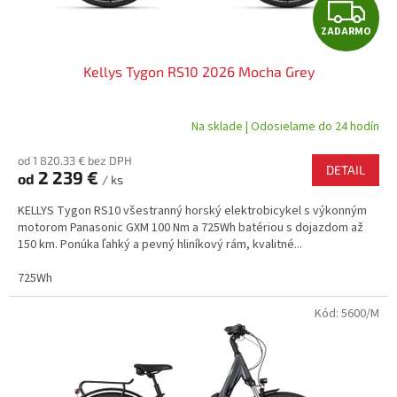
Z
ZADARMO
A
Kellys Tygon RS10 2026 Mocha Grey
D
A
Na sklade | Odosielame do 24 hodín
R
od 1 820.33 € bez DPH
DETAIL
2 239 €
od
/ ks
M
KELLYS Tygon RS10 všestranný horský elektrobicykel s výkonným
O
motorom Panasonic GXM 100 Nm a 725Wh batériou s dojazdom až
150 km. Ponúka ľahký a pevný hliníkový rám, kvalitné...
725Wh
Kód:
5600/M