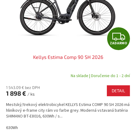
Z
ZADARMO
A
Kellys Estima Comp 90 SH 2026
D
A
Na sklade | Doručenie do 1 - 2 dní
R
1 543.09 € bez DPH
DETAIL
1 898 €
/ ks
M
Mestský/trekový elektrobicykel KELLYS Estima COMP 90 SH 2026 má
O
hliníkový e-frame city rám vo farbe grey. Moderná vstavaná batéria
SHIMANO BT-E8016, 630Wh / s...
630Wh