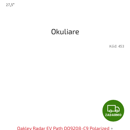
27,5"
Okuliare
Kód:
453
Z
ZADARMO
A
Oakley Radar EV Path OO9208-C9 Polarized
+