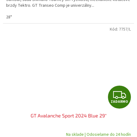
O
brzdy Tektro. GT Transeo Comp je univerzálny...
28"
Kód:
7757/L
Z
ZADARMO
A
GT Avalanche Sport 2024 Blue 29"
D
A
Na sklade | Odosielame do 24 hodín