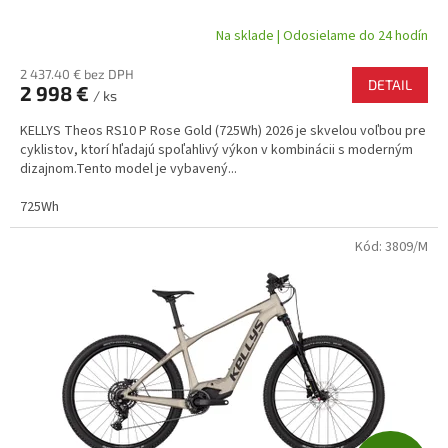
A
Na sklade | Odosielame do 24 hodín
R
2 437.40 € bez DPH
DETAIL
2 998 €
/ ks
M
KELLYS Theos RS10 P Rose Gold (725Wh) 2026 je skvelou voľbou pre
O
cyklistov, ktorí hľadajú spoľahlivý výkon v kombinácii s moderným
dizajnom.Tento model je vybavený...
725Wh
Kód:
3809/M