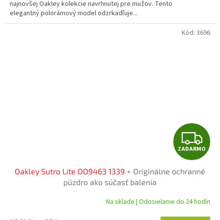
O
najnovšej Oakley kolekcie navrhnutej pre mužov. Tento
elegantný polorámový model odzrkadľuje...
Kód:
3696
Z
ZADARMO
A
Oakley Sutro Lite OO9463 1339
+ Originálne ochranné
D
púzdro ako súčasť balenia
A
Na sklade | Odosielame do 24 hodín