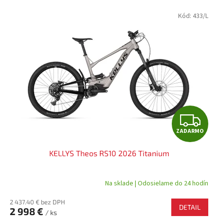
Kód:
433/L
Z
ZADARMO
A
KELLYS Theos RS10 2026 Titanium
D
A
Na sklade | Odosielame do 24 hodín
R
2 437.40 € bez DPH
DETAIL
2 998 €
/ ks