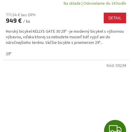
A
Na sklade | Odosielame do 24 hodín
R
771.54 € bez DPH
DETAIL
949 €
/ ks
M
Horský bicykel KELLYS GATE 30 29" - je moderný bicykel s výbornou
O
výbavou, vďaka ktorej sa nebudete musieť báť vyjsť ani do
náročnejšieho terénu. Väčšie bicykle s priemerom 29"...
29"
Kód:
592/M
Z