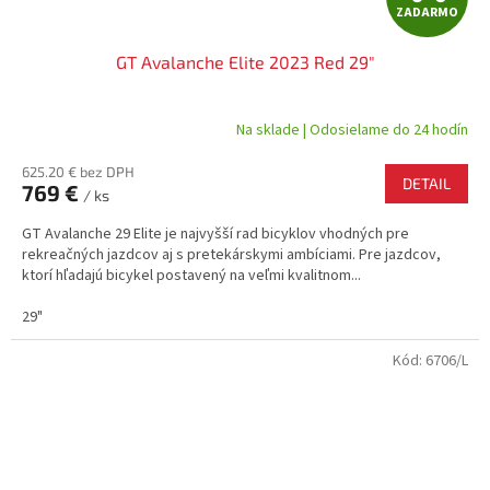
ZADARMO
A
GT Avalanche Elite 2023 Red 29"
D
A
Na sklade | Odosielame do 24 hodín
R
625.20 € bez DPH
DETAIL
769 €
/ ks
M
GT Avalanche 29 Elite je najvyšší rad bicyklov vhodných pre
O
rekreačných jazdcov aj s pretekárskymi ambíciami. Pre jazdcov,
ktorí hľadajú bicykel postavený na veľmi kvalitnom...
29"
Kód:
6706/L