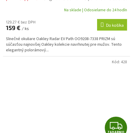
balenia
A
Na sklade | Odosielame do 24 hodín
R
129.27 € bez DPH
Do košíka
159 €
/ ks
M
Slnečné okuliare Oakley Radar EV Path OO9208-7338 PRIZM sú
O
súčasťou najnovšej Oakley kolekcie navrhnutej pre mužov. Tento
elegantný polorámový...
Kód:
428
Z
ZADARMO