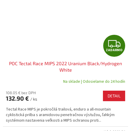
Z
ZADARMO
A
POC Tectal Race MIPS 2022 Uranium Black/Hydrogen
D
White
A
Na sklade | Odosielame do 24 hodín
R
108.05 € bez DPH
DETAIL
132.90 €
/ ks
M
Tectal Race MIPS je pokročilá trailová, enduro a all-mountain
O
cyklistická prilba s aramidovou penetračnou výstužou, ľahkým
systémom nastavenia veľkosti a MIPS ochranou proti...