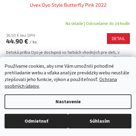
Uvex Oyo Style Butterfly Pink 2022
Na sklade | Odosielame do 24 hodín
36.50 € bez DPH
DETAIL
44.90 €
/ ks
Detská prilba Oyo je dostupná vo farbách vhodných pre deti, v
matnom aj lesklom prevedení, ktoré potešia aj tých najmenších! Pod
výrazne farebnou škrupinou ponúka inovatívne...
Používame cookies, aby sme Vám umožnili pohodlné
prehliadanie webu a vďaka analýze prevádzky webu neustále
zlepšovali jeho funkcie, výkon a použiteľnosť.
Ochrana
osobných údajov.
Akcia
Nastavenie
Kód:
36555
Akcia
Objednaný tovar si môžete prevziať osobne v predajni SELEKTRA,
Družstevná 1143/24, Partizánske, tel.: 038/7490000. Všetok tovar je
Odmietnuť
Súhlasím
ihneď dostupný na našom sklade.