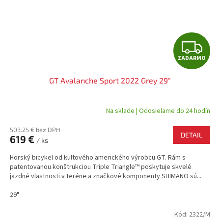
Z
ZADARMO
A
GT Avalanche Sport 2022 Grey 29"
D
A
Na sklade | Odosielame do 24 hodín
R
503.25 € bez DPH
DETAIL
619 €
/ ks
M
Horský bicykel od kultového amerického výrobcu GT. Rám s
O
patentovanou konštrukciou Triple Triangle™ poskytuje skvelé
jazdné vlastnosti v teréne a značkové komponenty SHIMANO sú...
29"
Kód:
2322/M