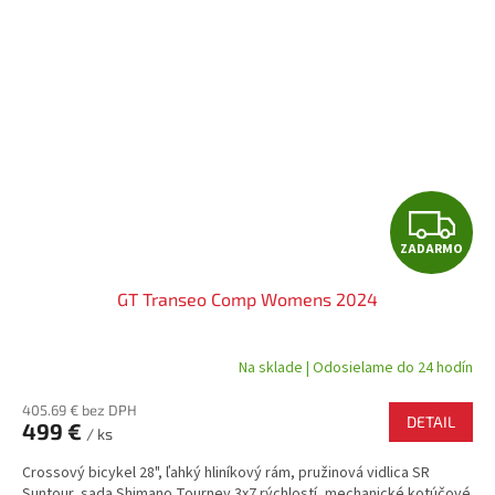
Z
ZADARMO
A
GT Transeo Comp Womens 2024
D
A
Na sklade | Odosielame do 24 hodín
R
405.69 € bez DPH
DETAIL
499 €
/ ks
M
Crossový bicykel 28", ľahký hliníkový rám, pružinová vidlica SR
Suntour, sada Shimano Tourney 3x7 rýchlostí, mechanické kotúčové