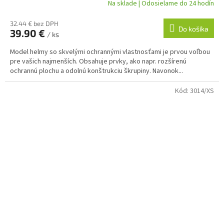
Na sklade | Odosielame do 24 hodín
32.44 € bez DPH
Do košíka
39.90 €
/ ks
Model helmy so skvelými ochrannými vlastnosťami je prvou voľbou
pre vašich najmenších. Obsahuje prvky, ako napr. rozšírenú
ochrannú plochu a odolnú konštrukciu škrupiny. Navonok...
Kód:
3014/XS