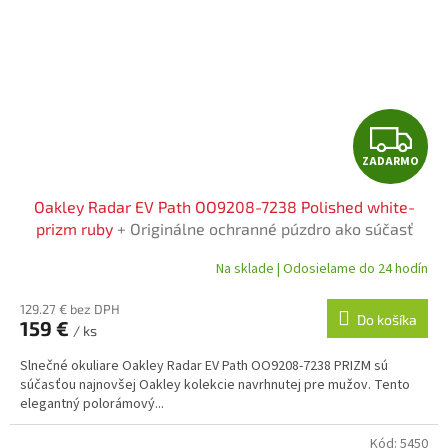
Z
ZADARMO
A
Oakley Radar EV Path OO9208-7238 Polished white-
D
prizm ruby
+ Originálne ochranné púzdro ako súčasť
balenia
A
Na sklade | Odosielame do 24 hodín
R
129.27 € bez DPH
Do košíka
159 €
/ ks
M
Slnečné okuliare Oakley Radar EV Path OO9208-7238 PRIZM sú
O
súčasťou najnovšej Oakley kolekcie navrhnutej pre mužov. Tento
elegantný polorámový...
Kód:
5450