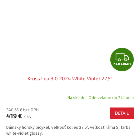
Z
ZADARMO
A
Kross Lea 3.0 2024 White Violet 27,5"
D
A
Na sklade | Odosielame do 24 hodín
R
340.65 € bez DPH
DETAIL
419 €
/ ks
M
Dámsky horský bicykel, veľkosť kolies 27,5", veľkosť rámu S, farba
O
white-violet glossy.