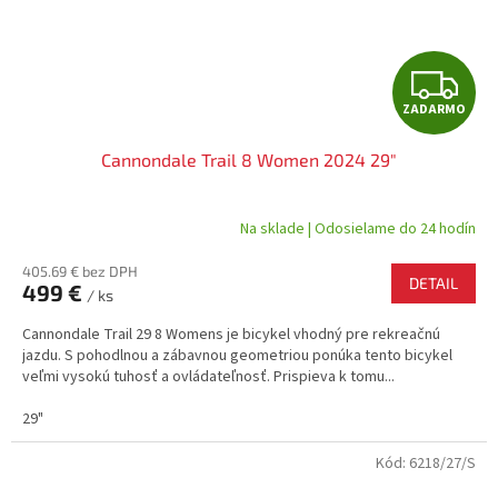
Z
ZADARMO
A
Cannondale Trail 8 Women 2024 29"
D
A
Na sklade | Odosielame do 24 hodín
R
405.69 € bez DPH
DETAIL
499 €
/ ks
M
Cannondale Trail 29 8 Womens je bicykel vhodný pre rekreačnú
O
jazdu. S pohodlnou a zábavnou geometriou ponúka tento bicykel
veľmi vysokú tuhosť a ovládateľnosť. Prispieva k tomu...
29"
Kód:
6218/27/S