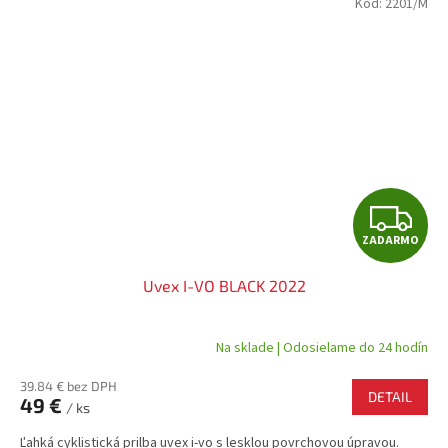
Kód:
2201/M
Z
ZADARMO
A
Uvex I-VO BLACK 2022
D
A
Na sklade | Odosielame do 24 hodín
R
39.84 € bez DPH
DETAIL
49 €
/ ks
M
Ľahká cyklistická prilba uvex i-vo s lesklou povrchovou úpravou.