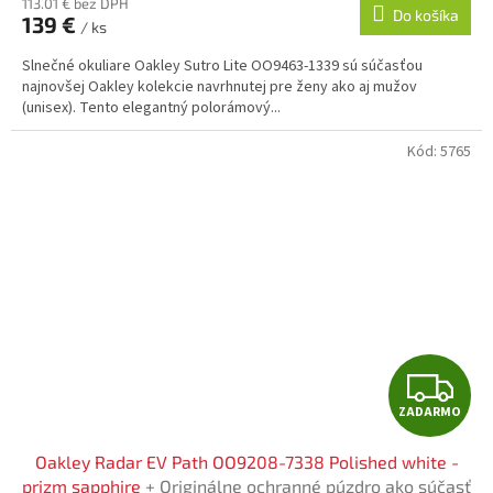
R
113.01 € bez DPH
Do košíka
139 €
/ ks
M
Slnečné okuliare Oakley Sutro Lite OO9463-1339 sú súčasťou
O
najnovšej Oakley kolekcie navrhnutej pre ženy ako aj mužov
(unisex). Tento elegantný polorámový...
Kód:
5765
Z
ZADARMO
A
Oakley Radar EV Path OO9208-7338 Polished white -
D
prizm sapphire
+ Originálne ochranné púzdro ako súčasť