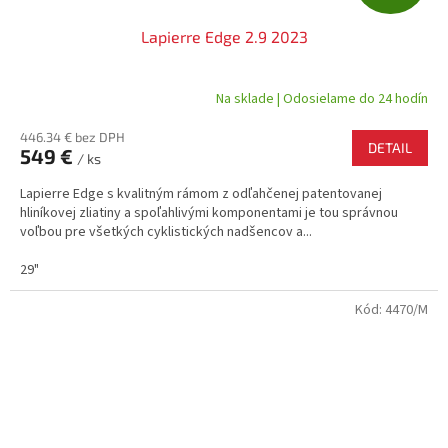
A
Lapierre Edge 2.9 2023
D
A
Na sklade | Odosielame do 24 hodín
R
446.34 € bez DPH
DETAIL
549 €
/ ks
M
Lapierre Edge s kvalitným rámom z odľahčenej patentovanej
O
hliníkovej zliatiny a spoľahlivými komponentami je tou správnou
voľbou pre všetkých cyklistických nadšencov a...
29"
Kód:
4470/M