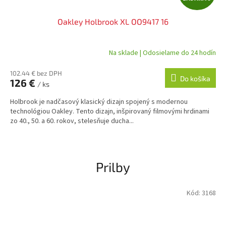
A
Oakley Holbrook XL OO9417 16
D
A
Na sklade | Odosielame do 24 hodín
R
102.44 € bez DPH
Do košíka
126 €
/ ks
M
Holbrook je nadčasový klasický dizajn spojený s modernou
O
technológiou Oakley. Tento dizajn, inšpirovaný filmovými hrdinami
zo 40., 50. a 60. rokov, stelesňuje ducha...
Prilby
Kód:
3168