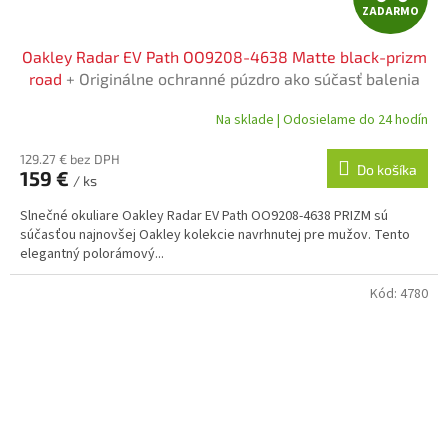
ZADARMO
A
Oakley Radar EV Path OO9208-4638 Matte black-prizm
D
road
+ Originálne ochranné púzdro ako súčasť balenia
A
Na sklade | Odosielame do 24 hodín
R
129.27 € bez DPH
Do košíka
159 €
/ ks
M
Slnečné okuliare Oakley Radar EV Path OO9208-4638 PRIZM sú
O
súčasťou najnovšej Oakley kolekcie navrhnutej pre mužov. Tento
elegantný polorámový...
Kód:
4780