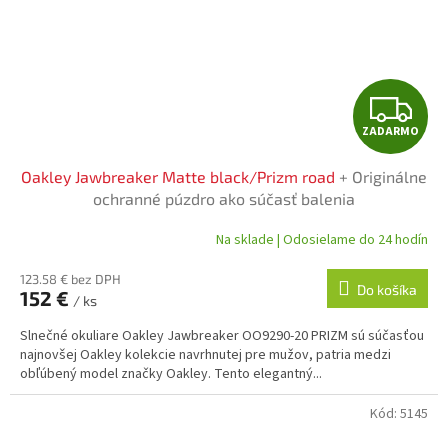
Z
ZADARMO
A
Oakley Jawbreaker Matte black/Prizm road
+ Originálne
D
ochranné púzdro ako súčasť balenia
A
Na sklade | Odosielame do 24 hodín
R
123.58 € bez DPH
Do košíka
152 €
/ ks
M
Slnečné okuliare Oakley Jawbreaker OO9290-20 PRIZM sú súčasťou
O
najnovšej Oakley kolekcie navrhnutej pre mužov, patria medzi
obľúbený model značky Oakley. Tento elegantný...
Kód:
5145