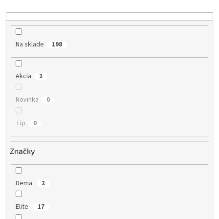
o
d
u
k
Na sklade
198
t
o
v
Akcia
2
Novinka
0
Tip
0
Značky
Dema
2
Elite
17