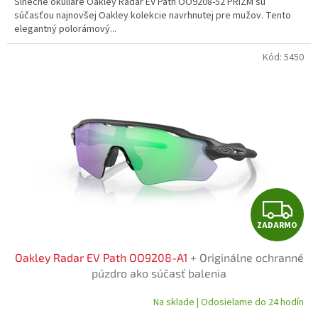
Slnečné okuliare Oakley Radar EV Path OO9208-52 PRIZM sú
O
súčasťou najnovšej Oakley kolekcie navrhnutej pre mužov. Tento
elegantný polorámový...
Kód:
5450
Z
ZADARMO
A
Oakley Radar EV Path OO9208-A1
+ Originálne ochranné
D
púzdro ako súčasť balenia
A
Na sklade | Odosielame do 24 hodín