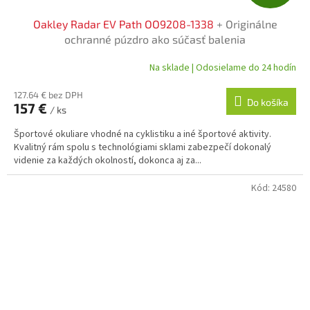
A
Oakley Radar EV Path OO9208-1338
+ Originálne
D
ochranné púzdro ako súčasť balenia
A
Na sklade | Odosielame do 24 hodín
R
127.64 € bez DPH
Do košíka
157 €
/ ks
M
Športové okuliare vhodné na cyklistiku a iné športové aktivity.
O
Kvalitný rám spolu s technológiami sklami zabezpečí dokonalý
videnie za každých okolností, dokonca aj za...
Kód:
24580