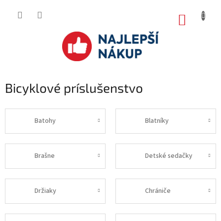
Prejsť
na
NÁKUP
obsah
KOŠÍK
Bicyklové príslušenstvo
Batohy
Blatníky
Brašne
Detské sedačky
Držiaky
Chrániče