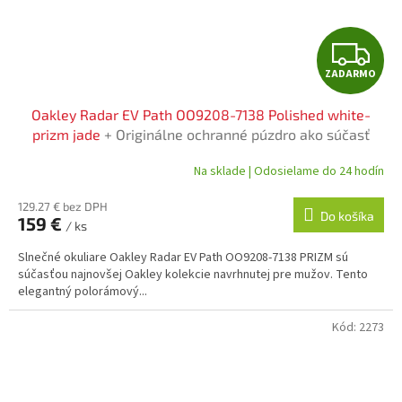
Z
ZADARMO
A
Oakley Radar EV Path OO9208-7138 Polished white-
D
prizm jade
+ Originálne ochranné púzdro ako súčasť
balenia
A
Na sklade | Odosielame do 24 hodín
R
129.27 € bez DPH
Do košíka
159 €
/ ks
M
Slnečné okuliare Oakley Radar EV Path OO9208-7138 PRIZM sú
O
súčasťou najnovšej Oakley kolekcie navrhnutej pre mužov. Tento
elegantný polorámový...
Kód:
2273