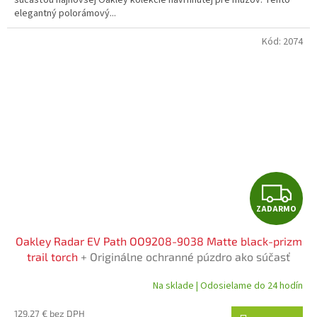
O
súčasťou najnovšej Oakley kolekcie navrhnutej pre mužov. Tento
elegantný polorámový...
Kód:
2074
Z
ZADARMO
A
Oakley Radar EV Path OO9208-9038 Matte black-prizm
D
trail torch
+ Originálne ochranné púzdro ako súčasť
balenia
A
Na sklade | Odosielame do 24 hodín
R
129.27 € bez DPH