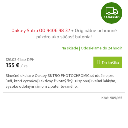
Z
ZADARMO
A
Oakley Sutro OO 9406 98 37
+ Originálne ochranné
D
púzdro ako súčasť balenia!
A
Na sklade | Odosielame do 24 hodín
R
126.02 € bez DPH
Do košíka
155 €
/ ks
M
Slnečné okuliare Oakley SUTRO PHOTOCHROMIC sú ideálne pre
O
ľudí, ktorí vyznávajú aktívny životný štýl. Disponujú veľmi ľahkým,
vysoko odolným rámom z patentovaného...
Kód:
989/M5