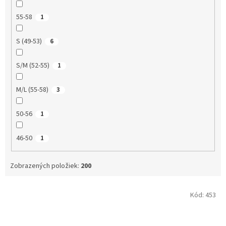
55-58
1
S (49-53)
6
S/M (52-55)
1
M/L (55-58)
3
50-56
1
46-50
1
Zobrazených položiek:
200
V
Kód:
453
ý
p
i