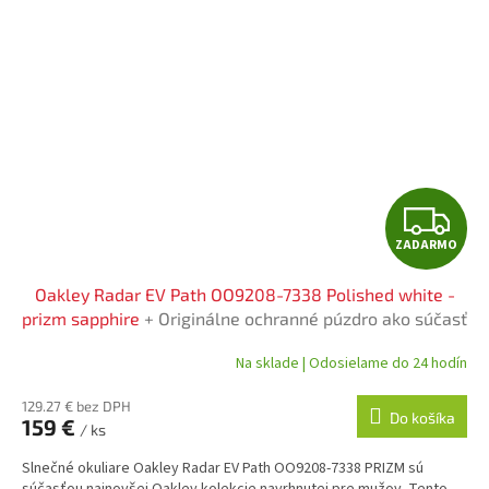
Z
ZADARMO
A
Oakley Radar EV Path OO9208-7338 Polished white -
D
prizm sapphire
+ Originálne ochranné púzdro ako súčasť
balenia
A
Na sklade | Odosielame do 24 hodín
R
129.27 € bez DPH
Do košíka
159 €
/ ks
M
Slnečné okuliare Oakley Radar EV Path OO9208-7338 PRIZM sú