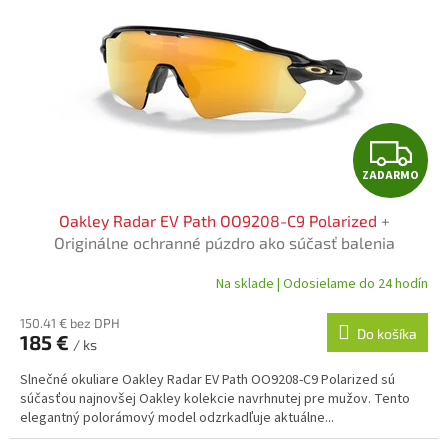
s
p
r
o
d
u
Z
k
t
ZADARMO
A
o
v
Oakley Radar EV Path OO9208-C9 Polarized
+
D
Originálne ochranné púzdro ako súčasť balenia
A
Na sklade | Odosielame do 24 hodín
R
150.41 € bez DPH
Do košíka
185 €
/ ks
M
Slnečné okuliare Oakley Radar EV Path OO9208-C9 Polarized sú
O
súčasťou najnovšej Oakley kolekcie navrhnutej pre mužov. Tento
elegantný polorámový model odzrkadľuje aktuálne...