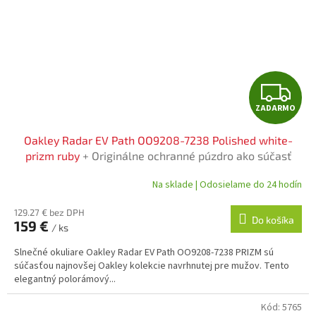
Z
ZADARMO
A
Oakley Radar EV Path OO9208-7238 Polished white-
D
prizm ruby
+ Originálne ochranné púzdro ako súčasť
balenia
A
Na sklade | Odosielame do 24 hodín
R
129.27 € bez DPH
Do košíka
159 €
/ ks
M
Slnečné okuliare Oakley Radar EV Path OO9208-7238 PRIZM sú
O
súčasťou najnovšej Oakley kolekcie navrhnutej pre mužov. Tento
elegantný polorámový...
Kód:
5765