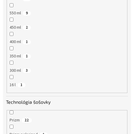
550 ml
9
450 ml
2
400 ml
1
350 ml
1
300 ml
3
16 l
1
Technológia šošovky
Prizm
22