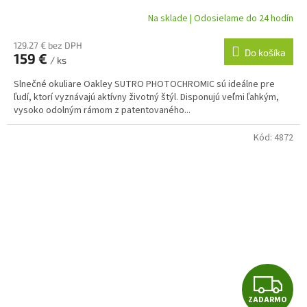
balenia!
A
Na sklade | Odosielame do 24 hodín
R
129.27 € bez DPH
Do košíka
159 €
/ ks
M
Slnečné okuliare Oakley SUTRO PHOTOCHROMIC sú ideálne pre
O
ľudí, ktorí vyznávajú aktívny životný štýl. Disponujú veľmi ľahkým,
vysoko odolným rámom z patentovaného...
Kód:
4872
Z
ZADARMO