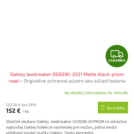
Z
ZADARMO
A
Oakley Jawbreaker OO9290-2031 Matte black-prizm
D
road
+ Originálne ochranné púzdro ako súčasť balenia
A
Na sklade | Odosielame do 24 hodín
R
123.58 € bez DPH
Do košíka
152 €
/ ks
M
Slnečné okuliare Oakley Jawbreaker OO9290-20 PRIZM sú súčasťou
O
najnovšej Oakley kolekcie navrhnutej pre mužov, patria medzi
obľúbený model značky Oakley. Tento elegantný...