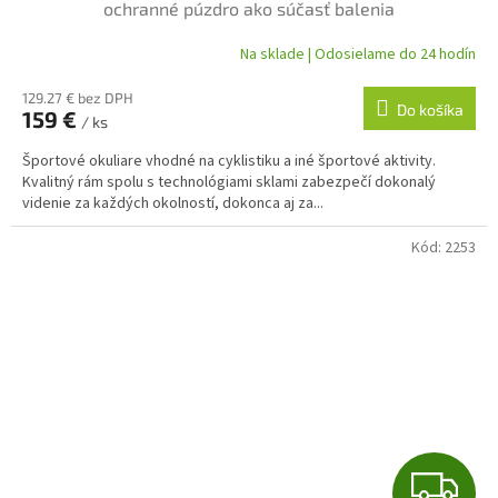
D
ochranné púzdro ako súčasť balenia
A
Na sklade | Odosielame do 24 hodín
R
129.27 € bez DPH
Do košíka
159 €
/ ks
M
Športové okuliare vhodné na cyklistiku a iné športové aktivity.
O
Kvalitný rám spolu s technológiami sklami zabezpečí dokonalý
videnie za každých okolností, dokonca aj za...
Kód:
2253
Z