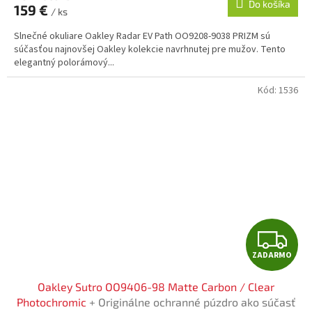
Do košíka
159 €
/ ks
M
Slnečné okuliare Oakley Radar EV Path OO9208-9038 PRIZM sú
O
súčasťou najnovšej Oakley kolekcie navrhnutej pre mužov. Tento
elegantný polorámový...
Kód:
1536
Z
ZADARMO
A
Oakley Sutro OO9406-98 Matte Carbon / Clear
D
Photochromic
+ Originálne ochranné púzdro ako súčasť