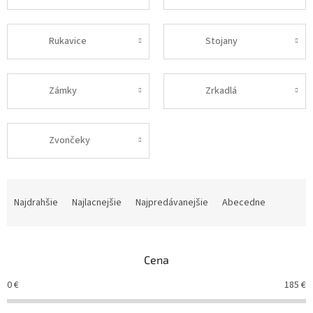
Rukavice
Stojany
Zámky
Zrkadlá
Zvončeky
R
a
Najdrahšie
Najlacnejšie
Najpredávanejšie
Abecedne
d
e
n
Cena
i
e
0
€
185
€
p
r