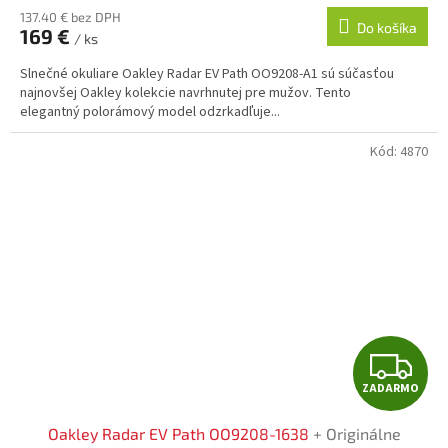
R
137.40 € bez DPH
Do košíka
169 €
/ ks
M
Slnečné okuliare Oakley Radar EV Path OO9208-A1 sú súčasťou
O
najnovšej Oakley kolekcie navrhnutej pre mužov. Tento
elegantný polorámový model odzrkadľuje...
Kód:
4870
Z
ZADARMO
A
Oakley Radar EV Path OO9208-1638
+ Originálne