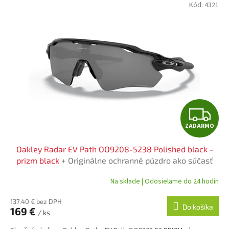
Kód:
4321
Z
ZADARMO
A
Oakley Radar EV Path OO9208-5238 Polished black -
D
prizm black
+ Originálne ochranné púzdro ako súčasť
balenia
A
Na sklade | Odosielame do 24 hodín
R
137.40 € bez DPH
Do košíka
169 €
/ ks
M