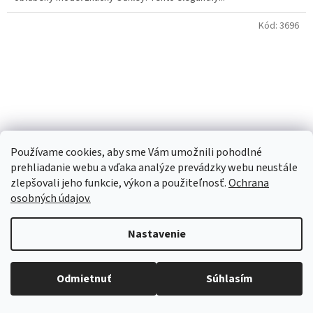
Kód:
3696
Používame cookies, aby sme Vám umožnili pohodlné
prehliadanie webu a vďaka analýze prevádzky webu neustále
Z
zlepšovali jeho funkcie, výkon a použiteľnosť.
Ochrana
ZADARMO
A
osobných údajov.
Oakley Sutro Lite OO9463 1339
+ Originálne ochranné
D
Nastavenie
púzdro ako súčasť balenia
A
Objednaný tovar si môžete prevziať osobne v predajni SELEKTRA,
Na sklade | Odosielame do 24 hodín
Družstevná 1143/24, Partizánske, tel.: 038/7490000. Všetok tovar je
Odmietnuť
Súhlasím
R
ihneď dostupný na našom sklade.
113.01 € bez DPH
Do košíka
139 €
/ ks