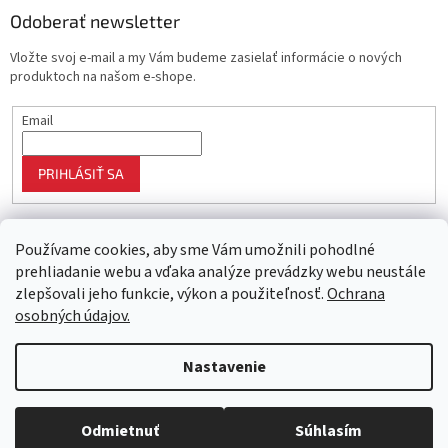
Odoberať newsletter
Vložte svoj e-mail a my Vám budeme zasielať informácie o nových
produktoch na našom e-shope.
Email
PRIHLÁSIŤ SA
Používame cookies, aby sme Vám umožnili pohodlné
prehliadanie webu a vďaka analýze prevádzky webu neustále
zlepšovali jeho funkcie, výkon a použiteľnosť.
Ochrana
osobných údajov.
Vytvoril Shoptet
Nastavenie
Objednaný tovar si môžete prevziať osobne v predajni SELEKTRA,
Copyright 2026
Najlepší nákup
. Všetky práva vyhradené.
Upraviť
Družstevná 1143/24, Partizánske, tel.: 038/7490000. Všetok tovar je
nastavenie cookies
Odmietnuť
Súhlasím
ihneď dostupný na našom sklade.