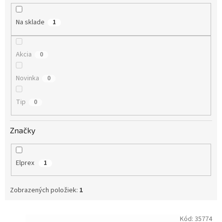
u
k
Na sklade
1
t
o
v
Akcia
0
Novinka
0
Tip
0
Značky
Elprex
1
Zobrazených položiek:
1
V
Kód:
35774