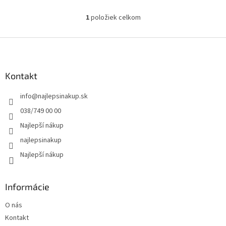
1
položiek celkom
O
v
l
Z
á
á
d
p
a
ä
Kontakt
c
t
i
info
@
najlepsinakup.sk
i
e
p
e
038/749 00 00
r
Najlepší nákup
v
k
najlepsinakup
y
Najlepší nákup
v
ý
p
i
Informácie
s
u
O nás
Kontakt