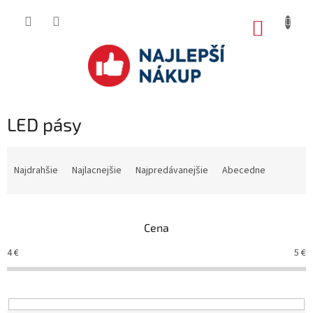
Prejsť
na
NÁKUP
obsah
KOŠÍK
LED pásy
R
a
Najdrahšie
Najlacnejšie
Najpredávanejšie
Abecedne
d
e
n
Cena
i
e
4
€
5
€
p
r
o
d