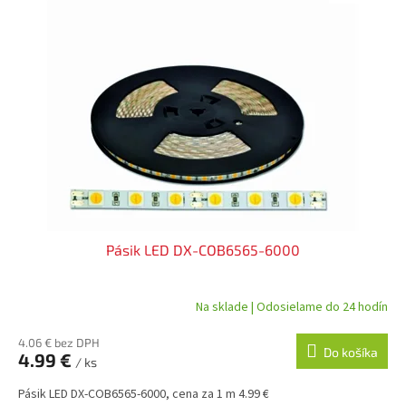
ý
p
i
s
p
r
o
d
u
k
t
o
v
Pásik LED DX-COB6565-6000
Na sklade | Odosielame do 24 hodín
4.06 € bez DPH
Do košíka
4.99 €
/ ks
Pásik LED DX-COB6565-6000, cena za 1 m 4.99 €