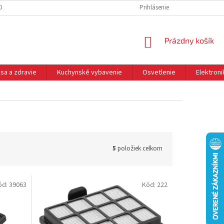
DNÉ PODMIENKY
OCHRANA OSOBNÝCH ÚDAJOV
Prihlásenie
REKLAMÁCIE
NÁKUPNÝ
Prázdny košík
KOŠÍK
sa a zdravie
Kuchynské vybavenie
Osvetlenie
Elektroni
5
položiek celkom
ód:
39063
Kód:
222