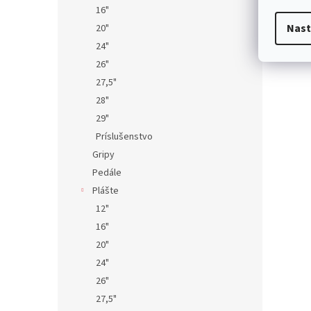
16"
Nast
20"
24"
26"
27,5"
28"
29"
Príslušenstvo
Gripy
Pedále
Plášte
12"
16"
20"
24"
26"
27,5"