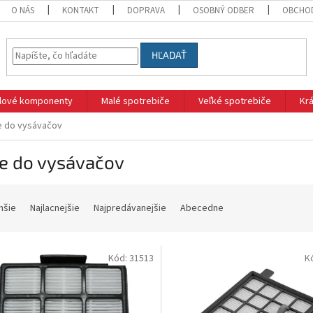
O NÁS
KONTAKT
DOPRAVA
OSOBNÝ ODBER
OBCHO
HĽADAŤ
klové komponenty
Malé spotrebiče
Veľké spotrebiče
Krá
re do vysávačov
re do vysávačov
hšie
Najlacnejšie
Najpredávanejšie
Abecedne
Kód:
31513
K