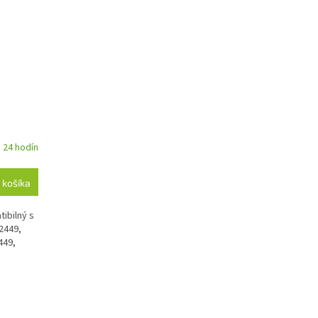
 24 hodín
 košíka
tibilný s
2449,
449,