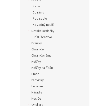
Brašne
Na rám
Do rámu
Pod sedlo
Na zadný nosič
Detské sedačky
Príslušenstvo
Držiaky
Chrániče
Chrániče rámu
Košíky
Košíky na fľašu
Fľaše
Ľadvinky
Lepenie
Náradie
Nosiče
Okuliare