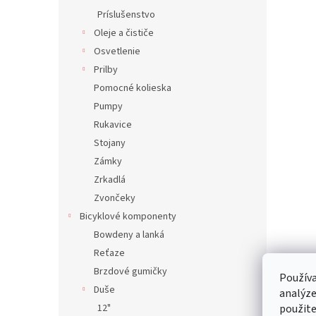
Príslušenstvo
Oleje a čističe
Osvetlenie
Prilby
Pomocné kolieska
Pumpy
Rukavice
Stojany
Zámky
Zrkadlá
Zvončeky
Bicyklové komponenty
Bowdeny a lanká
Reťaze
Brzdové gumičky
Používa
Duše
analýze
12"
použite