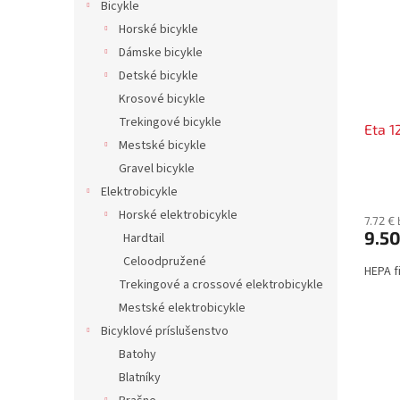
Bicykle
Horské bicykle
Dámske bicykle
Detské bicykle
Krosové bicykle
Trekingové bicykle
Eta 
Mestské bicykle
Gravel bicykle
Elektrobicykle
Horské elektrobicykle
7.72 €
9.5
Hardtail
Celoodpružené
HEPA f
Trekingové a crossové elektrobicykle
Mestské elektrobicykle
Bicyklové príslušenstvo
Batohy
Blatníky