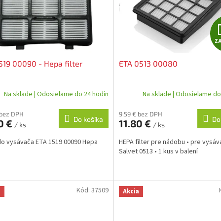
Z
519 00090 - Hepa filter
ETA 0513 00080
Na sklade | Odosielame do 24 hodín
Na sklade | Odosielame do
 bez DPH
9.59 € bez DPH
Do košíka
Do
0 €
11.80 €
/ ks
/ ks
 do vysávača ETA 1519 00090 Hepa
HEPA filter pre nádobu • pre vysá
Salvet 0513 • 1 kus v balení
Kód:
37509
a
Akcia