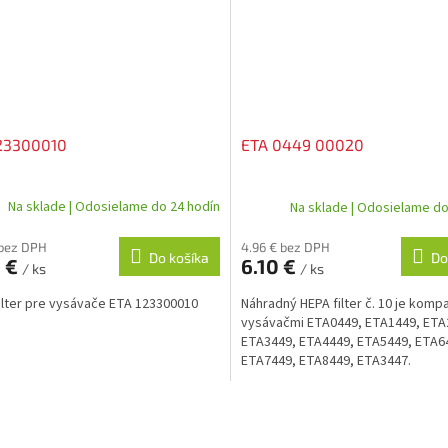
123300010
ETA 0449 00020
Na sklade | Odosielame do 24 hodín
Na sklade | Odosielame do
 bez DPH
4.96 € bez DPH
Do košíka
Do
0 €
6.10 €
/ ks
/ ks
ilter pre vysávače ETA 123300010
Náhradný HEPA filter č. 10 je kompa
vysávačmi ETA0449, ETA1449, ETA
ETA3449, ETA4449, ETA5449, ETA6
ETA7449, ETA8449, ETA3447.
O
v
l