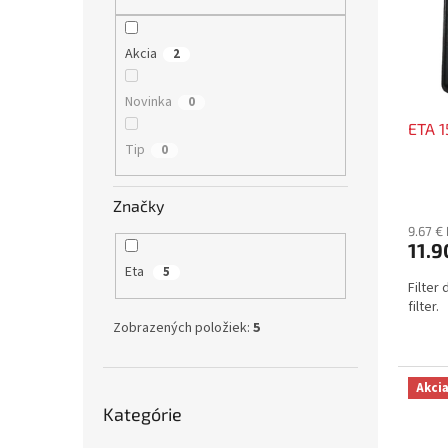
s
r
p
o
r
d
Akcia
2
o
u
d
k
Novinka
0
u
t
ETA 1
k
o
Tip
0
t
v
o
v
Značky
9.67 €
11.9
Eta
5
Filter
filter.
Zobrazených položiek:
5
Akci
Preskočiť
Kategórie
kategórie