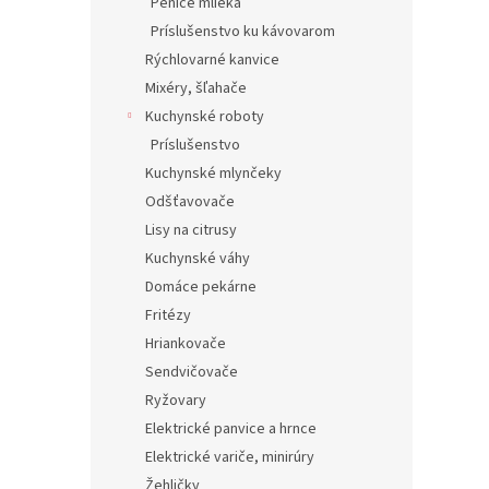
Peniče mlieka
Príslušenstvo ku kávovarom
Rýchlovarné kanvice
Mixéry, šľahače
Kuchynské roboty
Príslušenstvo
Kuchynské mlynčeky
Odšťavovače
Lisy na citrusy
Kuchynské váhy
Domáce pekárne
Fritézy
Hriankovače
Sendvičovače
Ryžovary
Elektrické panvice a hrnce
Elektrické variče, minirúry
Žehličky