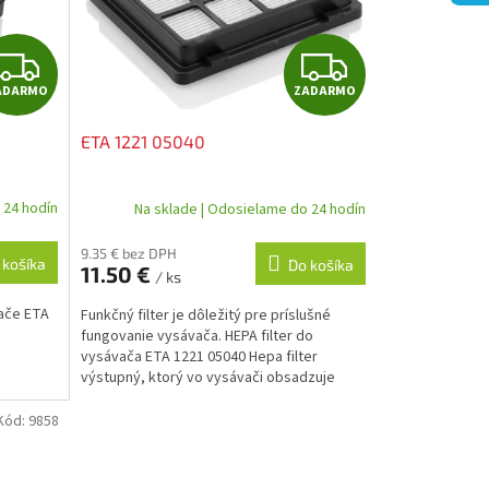
Z
Z
ADARMO
ZADARMO
A
A
ETA 1221 05040
D
D
A
A
 24 hodín
Na sklade | Odosielame do 24 hodín
R
R
9.35 € bez DPH
 košíka
Do košíka
11.50 €
/ ks
M
M
vače ETA
Funkčný filter je dôležitý pre príslušné
O
O
fungovanie vysávača. HEPA filter do
vysávača ETA 1221 05040 Hepa filter
výstupný, ktorý vo vysávači obsadzuje
posledné miesto filtra v...
Kód:
9858