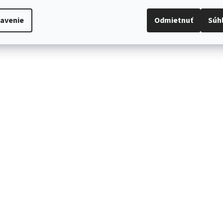
avenie
Odmietnuť
Súh