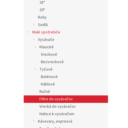
28"
29"
Rohy
Sedlá
Malé spotrebiče
Vysávače
Klasické
Vreckové
Bezvreckové
Tyčové
Batériové
Káblové
Ručné
Filtre do vysávačov
Vrecká do vysávačov
Hubice k vysávačom
Kávovary, espressá