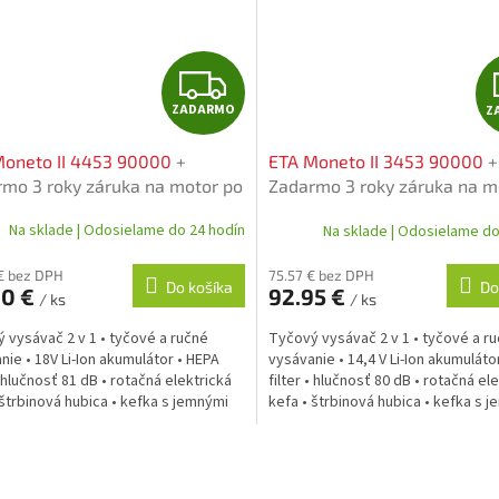
Z
ZADARMO
Z
A
Moneto II 4453 90000
+
ETA Moneto II 3453 90000
+
D
mo 3 roky záruka na motor po
Zadarmo 3 roky záruka na m
rácii
registrácii
A
Na sklade | Odosielame do 24 hodín
Na sklade | Odosielame do
R
€ bez DPH
75.57 € bez DPH
Do košíka
Do
90 €
92.95 €
/ ks
/ ks
M
 vysávač 2 v 1 • tyčové a ručné
Tyčový vysávač 2 v 1 • tyčové a r
O
nie • 18V Li-Ion akumulátor • HEPA
vysávanie • 14,4 V Li-Ion akumuláto
• hlučnosť 81 dB • rotačná elektrická
filter • hlučnosť 80 dB • rotačná el
 štrbinová hubica • kefka s jemnými
kefa • štrbinová hubica • kefka s 
kami
štetinkami
O
v
l