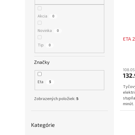
s
r
p
o
r
d
Akcia
0
o
u
d
k
Novinka
0
u
t
ETA 
k
o
Tip
0
t
v
o
v
Značky
108.05
132
Eta
5
Tyčový
elektr
stupňa
Zobrazených položiek:
5
minút
Preskočiť
Kategórie
kategórie