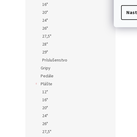
16"
Nast
20"
24"
26"
27,5"
28"
29"
Príslušenstvo
Gripy
Pedále
Plášte
12"
16"
20"
24"
26"
27,5"