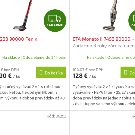
Z
ZADARMO
Z
A
2233 90000 Fenix
ETA Moneto II 7453 90000
+
D
Zadarmo 3 roky záruka na m
registrácii
A
Na sklade | Odosielame do 24 hodín
Na sklade | Odosielame do
R
 € bez DPH
104.07 € bez DPH
Do košíka
Do
.90 €
128 €
/ ks
/ ks
M
 a ručný vysávač 2 v 1 s rotačnou
Tyčový vysávač 2 v 1 • tyčové a r
O
ickou kefou, flexibilným kĺbom, 3
vysávanie • HEPA filter • 25,2V aku
mi výkonu a dobou prevádzky až 40
doba prevádzky na jedno nabitie a
.
• dva stupne sacieho výkonu • elek
kefa •...
Kód:
36291
K