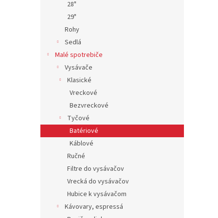
28"
29"
Rohy
Sedlá
Malé spotrebiče
Vysávače
Klasické
Vreckové
Bezvreckové
Tyčové
Batériové
Káblové
Ručné
Filtre do vysávačov
Vrecká do vysávačov
Hubice k vysávačom
Kávovary, espressá