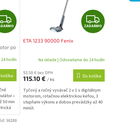
Z
Z
ADARMO
ZADARMO
A
A
ETA 1233 90000 Fenix
D
D
otor po
A
A
 24 hodín
Na sklade | Odosielame do 24 hodín
R
R
93.58 € bez DPH
 košíka
Do košíka
115.10 €
/ ks
M
M
učné
Tyčový a ručný vysávač 2 v 1 s digitálnym
O
O
mulátor •
motorom, rotačnou elektrickou kefou, 3
ž 50 min
stupňami výkonu a dobou prevádzky až 40
trická
minút.
ód:
36288