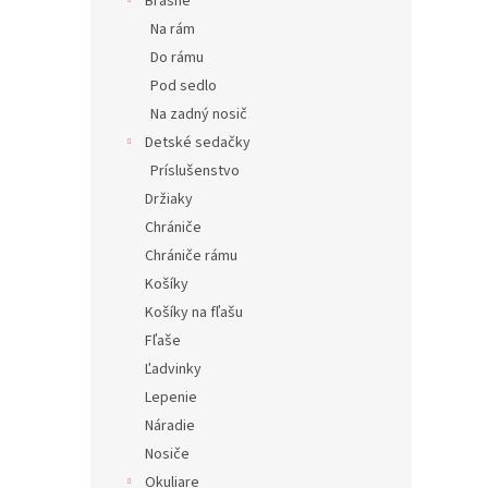
Brašne
Na rám
Do rámu
Pod sedlo
Na zadný nosič
Detské sedačky
Príslušenstvo
Držiaky
Chrániče
Chrániče rámu
Košíky
Košíky na fľašu
Fľaše
Ľadvinky
Lepenie
Náradie
Nosiče
Okuliare