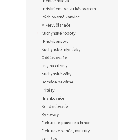
Peniče mlieka
Príslušenstvo ku kávovarom
Rýchlovarné kanvice
Mixéry, šľahače
Kuchynské roboty
Príslušenstvo
Kuchynské mlynčeky
Odšťavovače
Lisy na citrusy
Kuchynské váhy
Domáce pekárne
Fritézy
Hriankovače
Sendvičovače
Ryžovary
Elektrické panvice a hrnce
Elektrické variče, minirúry
Žehličky