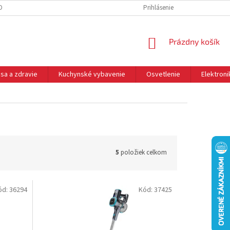
DNÉ PODMIENKY
OCHRANA OSOBNÝCH ÚDAJOV
Prihlásenie
REKLAMÁCIE
NÁKUPNÝ
Prázdny košík
KOŠÍK
sa a zdravie
Kuchynské vybavenie
Osvetlenie
Elektroni
5
položiek celkom
ód:
36294
Kód:
37425