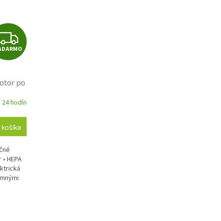
Z
ADARMO
A
D
otor po
A
 24 hodín
R
 košíka
M
učné
O
r • HEPA
ektrická
jemnými