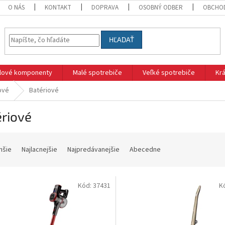
O NÁS
KONTAKT
DOPRAVA
OSOBNÝ ODBER
OBCHO
HĽADAŤ
klové komponenty
Malé spotrebiče
Veľké spotrebiče
Krá
ové
Batériové
ériové
hšie
Najlacnejšie
Najpredávanejšie
Abecedne
Kód:
37431
K