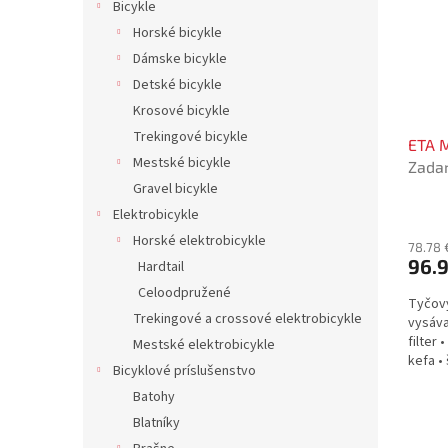
Bicykle
Horské bicykle
Dámske bicykle
Detské bicykle
Krosové bicykle
Trekingové bicykle
ETA 
Mestské bicykle
Zadar
regist
Gravel bicykle
Elektrobicykle
Horské elektrobicykle
78.78 
96.
Hardtail
Celoodpružené
Tyčový
Trekingové a crossové elektrobicykle
vysáva
filter 
Mestské elektrobicykle
kefa •
Bicyklové príslušenstvo
štetin
Batohy
Blatníky