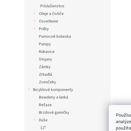
Príslušenstvo
Oleje a čističe
Osvetlenie
Prilby
Pomocné kolieska
Pumpy
Rukavice
Stojany
Zámky
Zrkadlá
Zvončeky
Bicyklové komponenty
Bowdeny a lanká
Reťaze
Brzdové gumičky
Používa
Duše
analýze
12"
použite