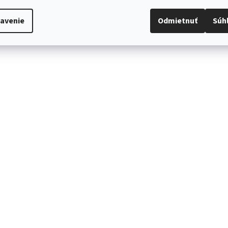
avenie
Odmietnuť
Súh