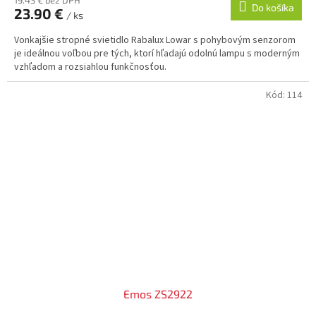
19.43 € bez DPH
Do košíka
23.90 €
/ ks
M
Vonkajšie stropné svietidlo Rabalux Lowar s pohybovým senzorom
O
je ideálnou voľbou pre tých, ktorí hľadajú odolnú lampu s moderným
vzhľadom a rozsiahlou funkčnosťou.
Kód:
114
Emos ZS2922