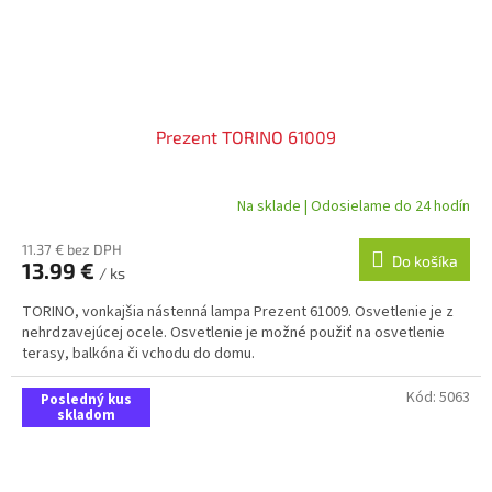
Prezent TORINO 61009
Na sklade | Odosielame do 24 hodín
11.37 € bez DPH
Do košíka
13.99 €
/ ks
TORINO, vonkajšia nástenná lampa Prezent 61009. Osvetlenie je z
nehrdzavejúcej ocele. Osvetlenie je možné použiť na osvetlenie
terasy, balkóna či vchodu do domu.
Kód:
5063
Posledný kus
skladom