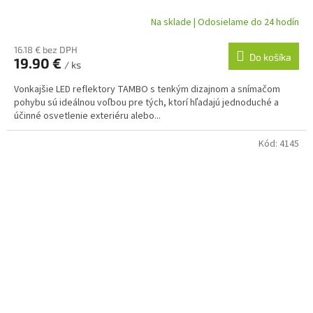
Na sklade | Odosielame do 24 hodín
16.18 € bez DPH
Do košíka
19.90 €
/ ks
Vonkajšie LED reflektory TAMBO s tenkým dizajnom a snímačom
pohybu sú ideálnou voľbou pre tých, ktorí hľadajú jednoduché a
účinné osvetlenie exteriéru alebo...
Kód:
4145