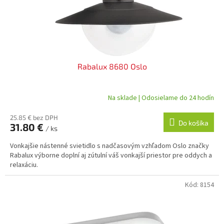
d
u
k
t
o
v
Rabalux 8680 Oslo
Na sklade | Odosielame do 24 hodín
25.85 € bez DPH
Do košíka
31.80 €
/ ks
Vonkajšie nástenné svietidlo s nadčasovým vzhľadom Oslo značky
Rabalux výborne doplní aj zútulní váš vonkajší priestor pre oddych a
relaxáciu.
Kód:
8154