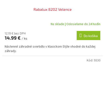
Rabalux 8202 Velence
Na sklade | Odosielame do 24 hodín
12.19 € bez DPH
Do košíka
14.99 €
/ ks
Nástenné záhradné svietidlo v klasickom štýle vhodné do každej
záhrady.
Kód:
9330