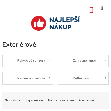
Prejsť
na
NÁKUP
obsah
KOŠÍK
Exteriérové
Pohybové senzory
Záhradné lampy
Nástenné svietidlá
Reflektory
R
a
Najdrahšie
Najlacnejšie
Najpredávanejšie
Abecedne
d
e