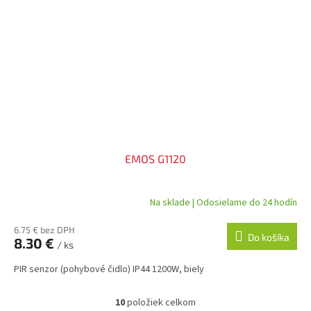
EMOS G1120
Na sklade | Odosielame do 24 hodín
6.75 € bez DPH
Do košíka
8.30 €
/ ks
PIR senzor (pohybové čidlo) IP44 1200W, biely
10
položiek celkom
O