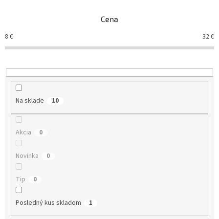
n
Cena
i
e
8
€
32
€
p
r
o
d
u
k
Na sklade
10
t
o
v
Akcia
0
Novinka
0
Tip
0
Posledný kus skladom
1