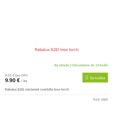
Rabalux 8261 Inox torch
Na sklade | Odosielame do 24 hodín
8.05 € bez DPH
Do košíka
9.90 €
/ ks
Rabalux 8261 nástenné svietidlo Inox torch.
Kód:
3665