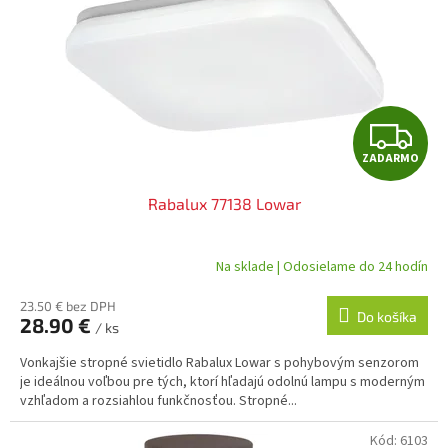
Z
ZADARMO
A
Rabalux 77138 Lowar
D
A
Na sklade | Odosielame do 24 hodín
R
23.50 € bez DPH
Do košíka
28.90 €
/ ks
M
Vonkajšie stropné svietidlo Rabalux Lowar s pohybovým senzorom
O
je ideálnou voľbou pre tých, ktorí hľadajú odolnú lampu s moderným
vzhľadom a rozsiahlou funkčnosťou. Stropné...
Kód:
6103