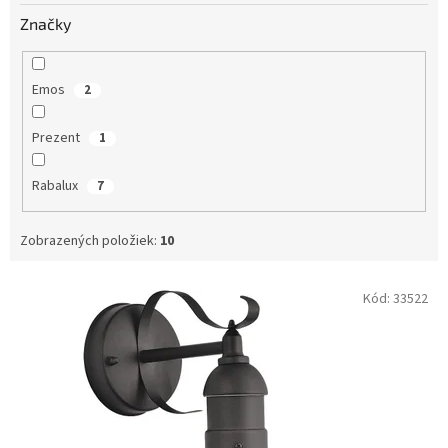
Značky
Emos
2
Prezent
1
Rabalux
7
Zobrazených položiek:
10
V
Kód:
33522
ý
p
i
s
p
r
o