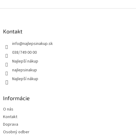
v
l
Z
á
á
d
p
a
ä
Kontakt
c
t
i
info
@
najlepsinakup.sk
i
e
p
e
038/749 00 00
r
Najlepší nákup
v
k
najlepsinakup
y
Najlepší nákup
v
ý
p
i
Informácie
s
u
O nás
Kontakt
Doprava
Osobný odber