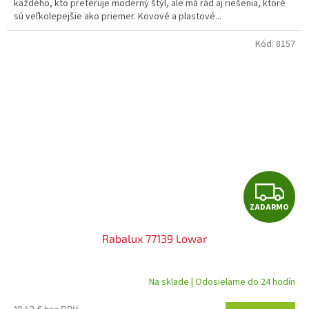
každého, kto preferuje moderný štýl, ale má rád aj riešenia, ktoré
sú veľkolepejšie ako priemer. Kovové a plastové...
Kód:
8157
Z
ZADARMO
A
Rabalux 77139 Lowar
D
A
Na sklade | Odosielame do 24 hodín
R