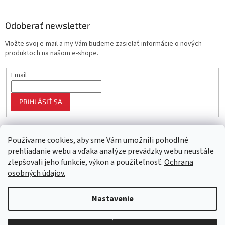
Odoberať newsletter
Vložte svoj e-mail a my Vám budeme zasielať informácie o nových
produktoch na našom e-shope.
Email
PRIHLÁSIŤ SA
Používame cookies, aby sme Vám umožnili pohodlné
prehliadanie webu a vďaka analýze prevádzky webu neustále
zlepšovali jeho funkcie, výkon a použiteľnosť.
Ochrana
osobných údajov.
Vytvoril Shoptet
Nastavenie
Objednaný tovar si môžete prevziať osobne v predajni SELEKTRA,
Copyright 2026
Najlepší nákup
. Všetky práva vyhradené.
Upraviť