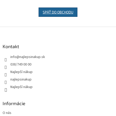
SPÄŤ DO OBCHODU
Z
á
p
ä
Kontakt
t
info
@
najlepsinakup.sk
i
e
038/749 00 00
Najlepší nákup
najlepsinakup
Najlepší nákup
Informácie
O nás