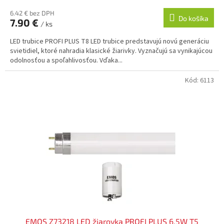
6.42 € bez DPH
Do košíka
7.90 €
/ ks
LED trubice PROFI PLUS T8 LED trubice predstavujú novú generáciu
svietidiel, ktoré nahradia klasické žiarivky. Vyznačujú sa vynikajúcou
odolnosťou a spoľahlivosťou. Vďaka...
Kód:
6113
EMOS Z73218 LED žiarovka PROFI PLUS 6,5W T5