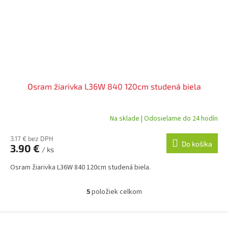
Osram žiarivka L36W 840 120cm studená biela
Na sklade | Odosielame do 24 hodín
3.17 € bez DPH
Do košíka
3.90 €
/ ks
Osram žiarivka L36W 840 120cm studená biela.
5
položiek celkom
O
v
l
Z
á