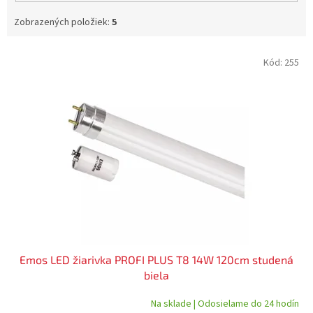
Zobrazených položiek:
5
V
Kód:
255
ý
p
i
s
p
r
o
d
u
k
t
o
v
Emos LED žiarivka PROFI PLUS T8 14W 120cm studená
biela
Na sklade | Odosielame do 24 hodín