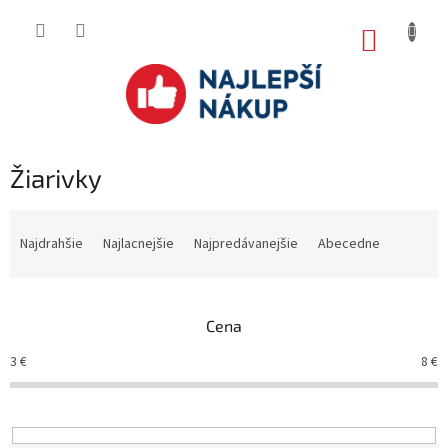
Prejsť
na
NÁKUP
obsah
KOŠÍK
Žiarivky
R
a
Najdrahšie
Najlacnejšie
Najpredávanejšie
Abecedne
d
e
n
Cena
i
e
3
€
8
€
p
r
o
d