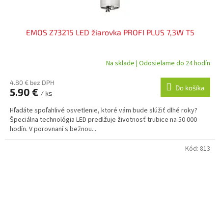
EMOS Z73215 LED žiarovka PROFI PLUS 7,3W T5
Na sklade | Odosielame do 24 hodín
4.80 € bez DPH
Do košíka
5.90 €
/ ks
Hľadáte spoľahlivé osvetlenie, ktoré vám bude slúžiť dlhé roky?
Špeciálna technológia LED predlžuje životnosť trubice na 50 000
hodín. V porovnaní s bežnou...
Kód:
813