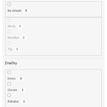
u
k
Na sklade
5
t
o
v
Akcia
0
Novinka
0
Tip
0
Značky
Emos
3
Osram
1
Rabalux
1