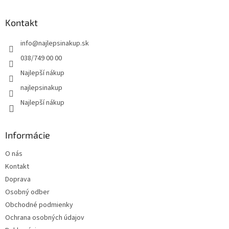
á
d
p
a
ä
Kontakt
c
t
i
info
@
najlepsinakup.sk
i
e
p
e
038/749 00 00
r
Najlepší nákup
v
k
najlepsinakup
y
Najlepší nákup
v
ý
p
i
Informácie
s
u
O nás
Kontakt
Doprava
Osobný odber
Obchodné podmienky
Ochrana osobných údajov