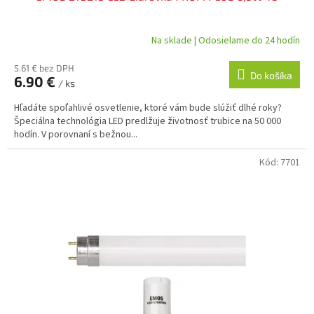
Na sklade | Odosielame do 24 hodín
5.61 € bez DPH
Do košíka
6.90 €
/ ks
Hľadáte spoľahlivé osvetlenie, ktoré vám bude slúžiť dlhé roky?
Špeciálna technológia LED predlžuje životnosť trubice na 50 000
hodín. V porovnaní s bežnou...
Kód:
7701