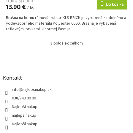
11.30 € bez DPH
Do košíka
13.90 €
/ ks
Brašna na hornú rámovú trubku KLS BRICK je vyrobená z odolného a
vodevzdorného materiálu Polyester 600D. Brašna je vybavená
reflexnými prvkami. V hormej časti je...
3
položiek celkom
O
v
l
Z
á
á
d
p
a
ä
Kontakt
c
t
i
info
@
najlepsinakup.sk
i
e
p
e
038/749 00 00
r
Najlepší nákup
v
k
najlepsinakup
y
Najlepší nákup
v
ý