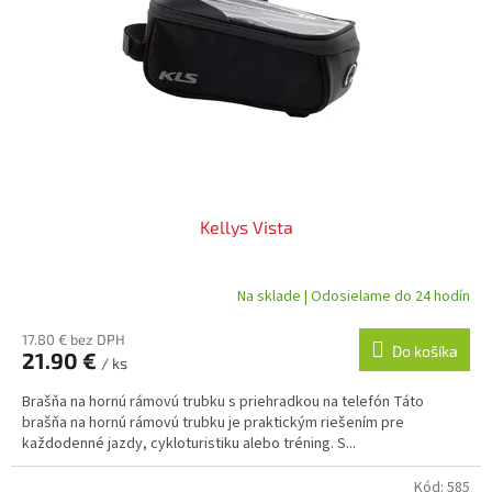
s
p
r
o
d
u
k
t
o
v
Kellys Vista
Na sklade | Odosielame do 24 hodín
17.80 € bez DPH
Do košíka
21.90 €
/ ks
Brašňa na hornú rámovú trubku s priehradkou na telefón Táto
brašňa na hornú rámovú trubku je praktickým riešením pre
každodenné jazdy, cykloturistiku alebo tréning. S...
Kód:
585