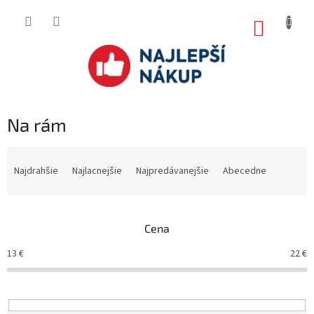
Prejsť
na
NÁKUP
obsah
KOŠÍK
Na rám
R
a
Najdrahšie
Najlacnejšie
Najpredávanejšie
Abecedne
d
e
n
Cena
i
e
13
€
22
€
p
r
o
d