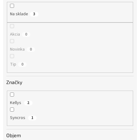
u
k
Na sklade
3
t
o
v
Akcia
0
Novinka
0
Tip
0
Značky
Kellys
2
Syncros
1
Objem