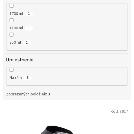
1700 ml
1
1100 ml
1
350 ml
1
Umiestnenie
Na rám
3
Zobrazených položiek:
3
V
Kód:
3917
ý
p
i