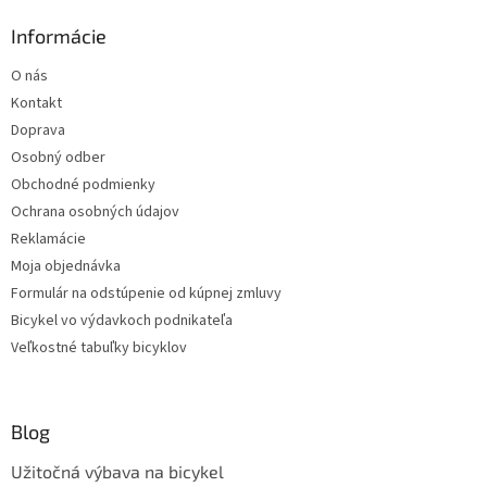
p
i
Informácie
s
u
O nás
Kontakt
Doprava
Osobný odber
Obchodné podmienky
Ochrana osobných údajov
Reklamácie
Moja objednávka
Formulár na odstúpenie od kúpnej zmluvy
Bicykel vo výdavkoch podnikateľa
Veľkostné tabuľky bicyklov
Blog
Užitočná výbava na bicykel