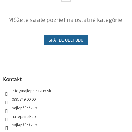
Môžete sa ale pozrieť na ostatné kategórie.
SPÄŤ DO OBCHODU
Z
á
p
ä
Kontakt
t
info
@
najlepsinakup.sk
i
e
038/749 00 00
Najlepší nákup
najlepsinakup
Najlepší nákup