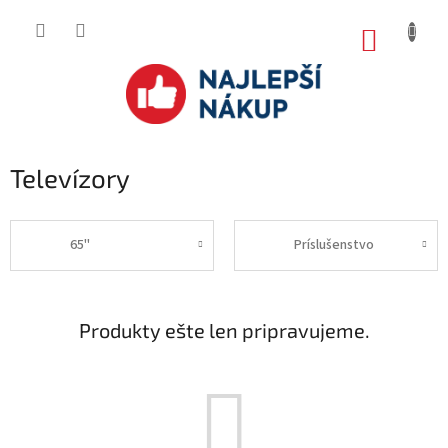
Prejsť
na
NÁKUP
obsah
KOŠÍK
Televízory
65"
Príslušenstvo
Produkty ešte len pripravujeme.