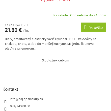
Na sklade | Odosielame do 24 hodín
17.72 € bez DPH
Do košíka
21.80 €
/ ks
Biely, smaltovaný elektrický varič Hyundai EP 110 W ideálny na
chalupu, chatu, alebo do menšej kuchyne. Má jednu liatinovú
platňu s priemerom...
3
položiek celkom
O
v
l
Z
á
á
d
p
a
ä
Kontakt
c
t
i
info
@
najlepsinakup.sk
i
e
p
e
038/749 00 00
r