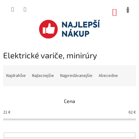
Prejsť
na
NÁKUP
obsah
KOŠÍK
Elektrické variče, minirúry
R
a
Najdrahšie
Najlacnejšie
Najpredávanejšie
Abecedne
d
e
n
Cena
i
e
21
€
62
€
p
r
o
d