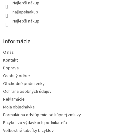
Najlepší nákup
v
k
najlepsinakup
y
Najlepší nákup
v
ý
p
i
Informácie
s
u
O nás
Kontakt
Doprava
Osobný odber
Obchodné podmienky
Ochrana osobných údajov
Reklamácie
Moja objednávka
Formulár na odstúpenie od kúpnej zmluvy
Bicykel vo výdavkoch podnikateľa
Veľkostné tabuľky bicyklov