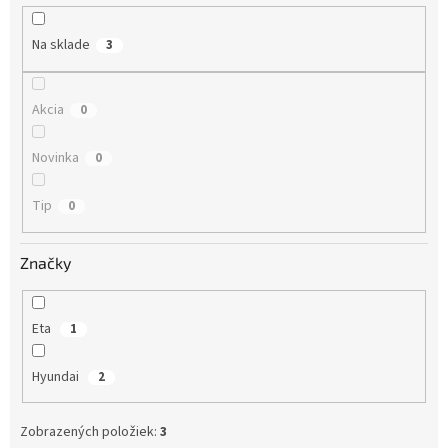
u
k
Na sklade
3
t
o
v
Akcia
0
Novinka
0
Tip
0
Značky
Eta
1
Hyundai
2
Zobrazených položiek:
3