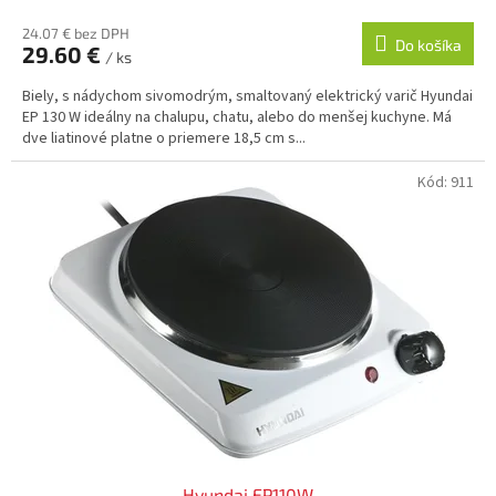
24.07 € bez DPH
Do košíka
29.60 €
/ ks
Biely, s nádychom sivomodrým, smaltovaný elektrický varič Hyundai
EP 130 W ideálny na chalupu, chatu, alebo do menšej kuchyne. Má
dve liatinové platne o priemere 18,5 cm s...
Kód:
911
Hyundai EP110W