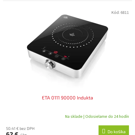
V
Kód:
6811
ý
p
i
s
p
r
o
d
u
k
t
o
v
ETA 0111 90000 Indukta
Na sklade | Odosielame do 24 hodín
50.41 € bez DPH
Do košíka
62 €
/ ks