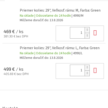
Priemer kolies: 29", Veľkosť rámu: M, Farba: Green
Na sklade | Odosielame do 24 hodín
| 4990/M
Môžeme doručiť do:
13.8.2026
Do 
469 €
/ ks
381.30 € bez DPH
Priemer kolies: 29", Veľkosť rámu: L, Farba: Green
Na sklade | Odosielame do 24 hodín
| 4990/L
Môžeme doručiť do:
13.8.2026
Do 
499 €
/ ks
405.69 € bez DPH
Z
á
p