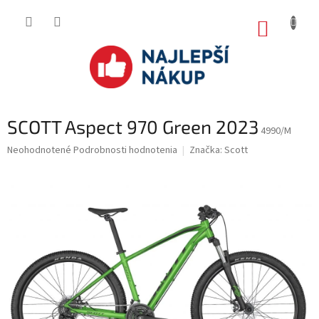
Prejsť
na
NÁKUP
obsah
KOŠÍK
SCOTT Aspect 970 Green 2023
4990/M
Priemerné
Neohodnotené
Podrobnosti hodnotenia
Značka:
Scott
hodnotenie
produktu
je
0.0
z
5
hviezdičiek.