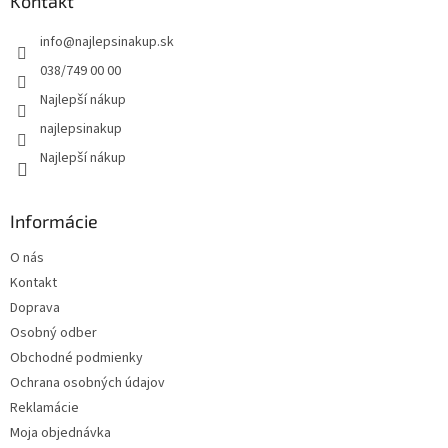
ä
Kontakt
t
info
@
najlepsinakup.sk
i
e
038/749 00 00
Najlepší nákup
najlepsinakup
Najlepší nákup
Informácie
O nás
Kontakt
Doprava
Osobný odber
Obchodné podmienky
Ochrana osobných údajov
Reklamácie
Moja objednávka