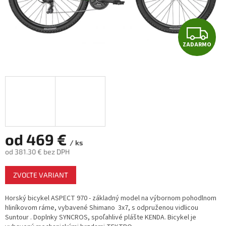
Z
ZADARMO
A
D
A
R
M
od
469 €
/ ks
od
381.30 €
bez DPH
O
Jednotková
ZVOĽTE VARIANT
cena:
Horský bicykel
ASPECT 970 - základný model na výbornom pohodlnom
hliníkovom ráme, vybavené Shimano 3x7, s odpruženou vidlicou
Suntour . Doplnky SYNCROS, spoľahlivé plášte KENDA. Bicykel je