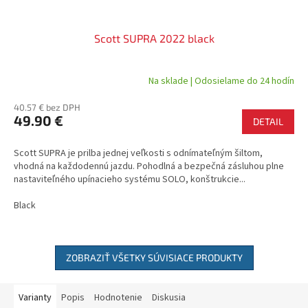
Scott SUPRA 2022 black
Na sklade | Odosielame do 24 hodín
40.57 € bez DPH
49.90 €
DETAIL
Scott SUPRA je prilba jednej veľkosti s odnímateľným šiltom,
vhodná na každodennú jazdu. Pohodlná a bezpečná zásluhou plne
nastaviteľného upínacieho systému SOLO, konštrukcie...
Black
ZOBRAZIŤ VŠETKY SÚVISIACE PRODUKTY
Varianty
Popis
Hodnotenie
Diskusia