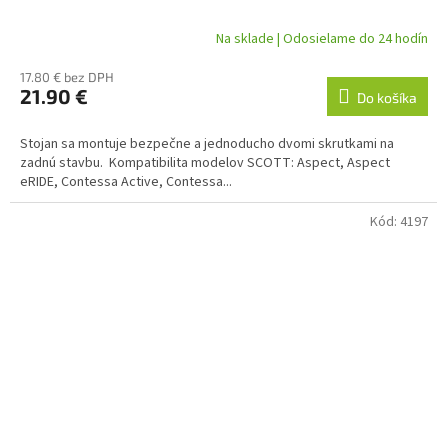
Na sklade | Odosielame do 24 hodín
17.80 € bez DPH
21.90 €
Do košíka
Stojan sa montuje bezpečne a jednoducho dvomi skrutkami na
zadnú stavbu. Kompatibilita modelov SCOTT: Aspect, Aspect
eRIDE, Contessa Active, Contessa...
Kód:
4197