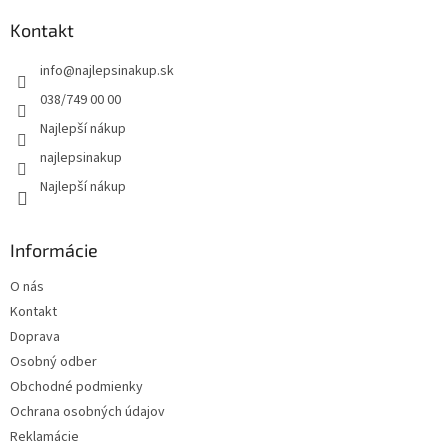
p
ä
Kontakt
t
info
@
najlepsinakup.sk
i
e
038/749 00 00
Najlepší nákup
najlepsinakup
Najlepší nákup
Informácie
O nás
Kontakt
Doprava
Osobný odber
Obchodné podmienky
Ochrana osobných údajov
Reklamácie