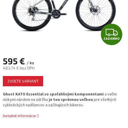
Z
ZADARMO
A
D
595 €
/ ks
A
483.74 € bez DPH
Jednotková
R
ZVOĽTE VARIANT
cena:
M
Ghost KATO Essential so spoľahlivými komponentami
a veľmi
nízkymi nárokmi na údržbu
je tou správnou voľbou
pre všetkých
O
cyklistických nadšencov a začínajúcich bikerov.
Detailné informácie