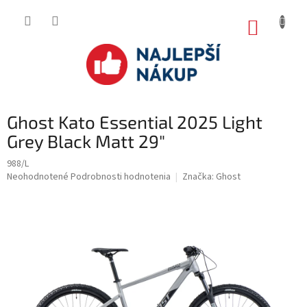
Prejsť
na
NÁKUP
obsah
KOŠÍK
Ghost Kato Essential 2025 Light
Grey Black Matt 29"
988/L
Priemerné
Neohodnotené
Podrobnosti hodnotenia
Značka:
Ghost
hodnotenie
produktu
je
0.0
z
5
hviezdičiek.