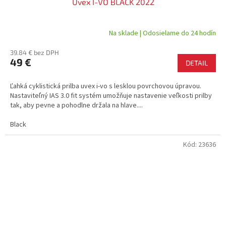
Uvex I-VO BLACK 2022
D
A
Na sklade | Odosielame do 24 hodín
R
39.84 € bez DPH
49 €
DETAIL
M
Ľahká cyklistická prilba uvex i-vo s lesklou povrchovou úpravou.
O
Nastaviteľný IAS 3.0 fit systém umožňuje nastavenie veľkosti prilby
tak, aby pevne a pohodlne držala na hlave....
Black
Kód:
23636