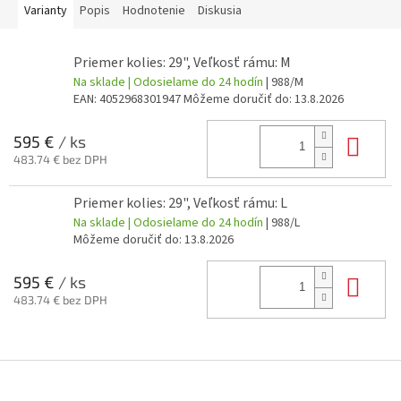
Varianty
Popis
Hodnotenie
Diskusia
Priemer kolies: 29", Veľkosť rámu: M
Na sklade | Odosielame do 24 hodín
| 988/M
EAN:
4052968301947
Môžeme doručiť do:
13.8.2026
Do 
595 €
/ ks
483.74 € bez DPH
Priemer kolies: 29", Veľkosť rámu: L
Na sklade | Odosielame do 24 hodín
| 988/L
Môžeme doručiť do:
13.8.2026
Do 
595 €
/ ks
483.74 € bez DPH
Z
á