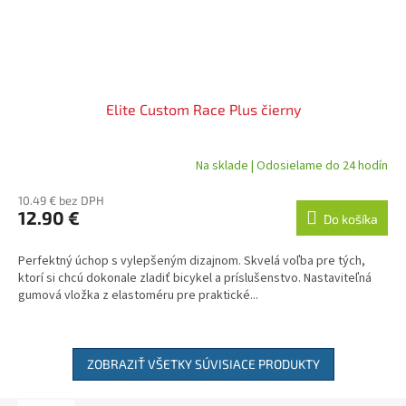
Elite Custom Race Plus čierny
Na sklade | Odosielame do 24 hodín
10.49 € bez DPH
12.90 €
Do košíka
Perfektný úchop s vylepšeným dizajnom. Skvelá voľba pre tých,
ktorí si chcú dokonale zladiť bicykel a príslušenstvo. Nastaviteľná
gumová vložka z elastoméru pre praktické...
ZOBRAZIŤ VŠETKY SÚVISIACE PRODUKTY