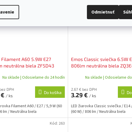
avenie
Odmietnuť
Súh
 Filament A60 5.9W E27
Emos Classic sviečka 6.5W 
 neutrálna biela ZF5D43
806lm neutrálna biela ZQ3
Na sklade | Odosielame do 24 hodín
Na sklade | Odosielame do
 bez DPH
2.67 € bez DPH
Do košíka
Do
 €
3.29 €
/ ks
/ ks
arovka Filament A60 / E27 / 5,9 W (60
LED žiarovka Classic sviečka / E14 
6 lm / Neutrálna biela
(60 W) / 806 lm / Neutrálna biela
Kód:
263