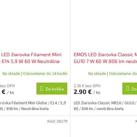
LED žiarovka Filament Mini
EMOS LED žiarovka Classic 
 E14 5,9 W 60 W Neutrálna
GU10 7 W 60 W 806 lm neut
 ZF1D43
biela ZQ8E43
Na sklade | Odosielame do 24 hodín
Na sklade | Odosielame do
 bez DPH
2.36 € bez DPH
Do košíka
Do
9 €
2.90 €
/ ks
/ ks
arovka Filament Mini Globe / E14 / 5,9
LED žiarovka Classic MR16 / GU10 /
) / 806 lm / Neutrálna biela
W) / 806 lm / neutrálna biela
Kód:
36279