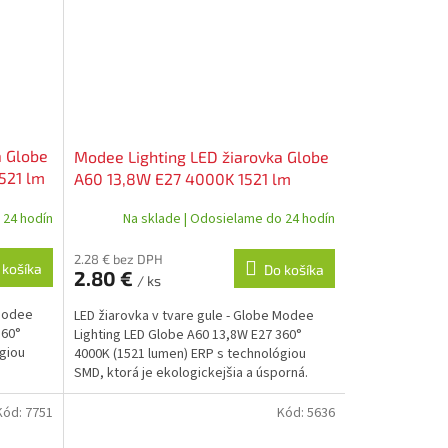
a Globe
Modee Lighting LED žiarovka Globe
521 lm
A60 13,8W E27 4000K 1521 lm
neutrálna biela (ML-
 24 hodín
Na sklade | Odosielame do 24 hodín
G4000K13,8WE27N)
2.28 € bez DPH
 košíka
Do košíka
2.80 €
/ ks
 Modee
LED žiarovka v tvare gule - Globe Modee
360°
Lighting LED Globe A60 13,8W E27 360°
giou
4000K (1521 lumen) ERP s technológiou
SMD, ktorá je ekologickejšia a úsporná.
Kód:
7751
Kód:
5636