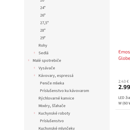
20"
24"
26"
27,5"
28"
29"
Rohy
Emos 
Sedlá
Globe
Malé spotrebiče
biela
Vysávače
Kávovary, espressá
2.43 €
Peniče mlieka
2.9
Príslušenstvo ku kávovarom
LED ži
Rýchlovarné kanvice
W (60 W
Mixéry, šľahače
Kuchynské roboty
Príslušenstvo
Kuchynské mlynčeky