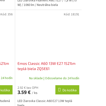
iela
LED žiarovka Filament A60 / E27 / 7,8 W (75
W) / 1060 lm / Neutrálna biela
Kód:
356
Kód:
18191
521lm
Emos Classic A60 13W E27 1521lm
teplá biela ZQ5E61
 24 hodín
Na sklade | Odosielame do 24 hodín
2.92 € bez DPH
 košíka
Do košíka
3.59 €
/ ks
studená
LED žiarovka Classic A60 E27 13W teplá
biela.