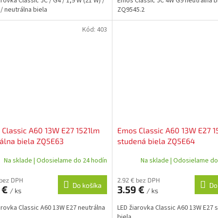
rovka Classic JC / G4 / 1,9 W (21 W) /
Emos Classic JC 4W G9 neutrálna b
/ neutrálna biela
ZQ9545.2
Kód:
403
Classic A60 13W E27 1521lm
Emos Classic A60 13W E27 1
álna biela ZQ5E63
studená biela ZQ5E64
Na sklade | Odosielame do 24 hodín
Na sklade | Odosielame do
 bez DPH
2.92 € bez DPH
Do košíka
Do
 €
3.59 €
/ ks
/ ks
arovka Classic A60 13W E27 neutrálna
LED žiarovka Classic A60 13W E27 
biela