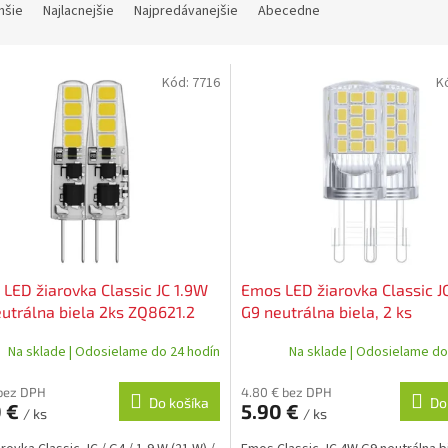
hšie
Najlacnejšie
Najpredávanejšie
Abecedne
Kód:
7716
K
LED žiarovka Classic JC 1.9W
Emos LED žiarovka Classic 
utrálna biela 2ks ZQ8621.2
G9 neutrálna biela, 2 ks
Na sklade | Odosielame do 24 hodín
Na sklade | Odosielame do
 bez DPH
4.80 € bez DPH
Do košíka
Do
0 €
5.90 €
/ ks
/ ks