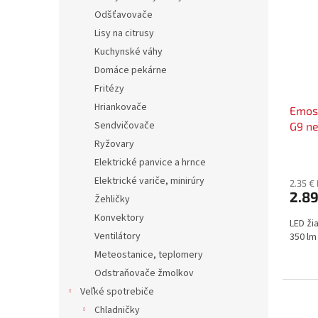
Odšťavovače
Lisy na citrusy
Kuchynské váhy
Domáce pekárne
Fritézy
Hriankovače
Emos 
Sendvičovače
G9 ne
Ryžovary
Elektrické panvice a hrnce
Elektrické variče, minirúry
2.35 €
2.8
Žehličky
Konvektory
LED žia
Ventilátory
350 lm 
Meteostanice, teplomery
Odstraňovače žmolkov
Veľké spotrebiče
Chladničky