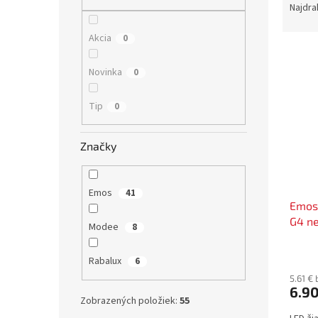
a
Najdra
d
e
Akcia
0
V
n
ý
i
Novinka
0
p
e
i
p
Tip
0
s
r
p
o
r
d
Značky
o
u
d
k
u
t
Emos
41
Emos 
k
o
G4 ne
t
v
Modee
8
o
v
Rabalux
6
5.61 €
6.9
Zobrazených položiek:
55