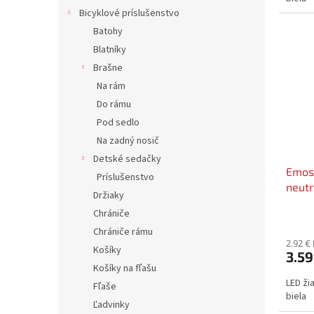
Bicyklové príslušenstvo
Batohy
Blatníky
Brašne
Na rám
Do rámu
Pod sedlo
Na zadný nosič
Detské sedačky
Emos
Príslušenstvo
neutr
Držiaky
Chrániče
Chrániče rámu
2.92 €
Košíky
3.59
Košíky na fľašu
LED ži
Fľaše
biela
Ľadvinky