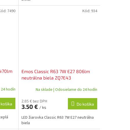
Kód:
7490
Kód:
934
 470lm
Emos Classic R63 7W E27 806lm
neutrálna biela ZQ7E43
 24 hodín
Na sklade | Odosielame do 24 hodín
2.85 € bez DPH
 košíka
Do košíka
3.50 €
/ ks
teplá
LED žiarovka Classic R63 7W E27 neutrálna
biela