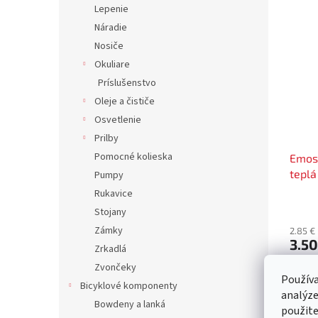
Lepenie
Náradie
Nosiče
Okuliare
Príslušenstvo
Oleje a čističe
Osvetlenie
Prilby
Pomocné kolieska
Emos
teplá
Pumpy
Rukavice
Stojany
Zámky
2.85 €
3.5
Zrkadlá
Zvončeky
LED ži
Používa
Bicyklové komponenty
analýze
Bowdeny a lanká
použite