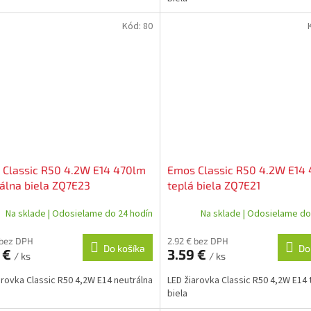
Kód:
80
 Classic R50 4.2W E14 470lm
Emos Classic R50 4.2W E14
álna biela ZQ7E23
teplá biela ZQ7E21
Na sklade | Odosielame do 24 hodín
Na sklade | Odosielame do
 bez DPH
2.92 € bez DPH
Do košíka
Do
 €
3.59 €
/ ks
/ ks
arovka Classic R50 4,2W E14 neutrálna
LED žiarovka Classic R50 4,2W E14 
biela