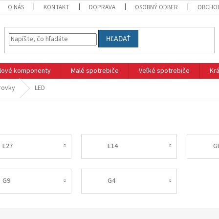
O NÁS
KONTAKT
DOPRAVA
OSOBNÝ ODBER
OBCHO
HĽADAŤ
klové komponenty
Malé spotrebiče
Veľké spotrebiče
Krá
rovky
LED
E27
E14
G
G9
G4