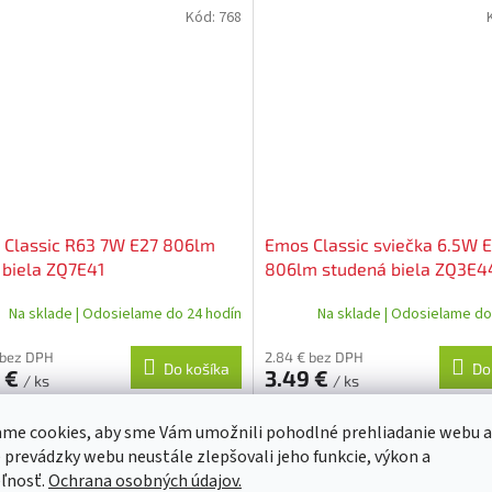
Kód:
768
 Classic R63 7W E27 806lm
Emos Classic sviečka 6.5W 
 biela ZQ7E41
806lm studená biela ZQ3E4
Na sklade | Odosielame do 24 hodín
Na sklade | Odosielame do
 bez DPH
2.84 € bez DPH
Do košíka
Do
0 €
3.49 €
/ ks
/ ks
arovka Classic R63 7W E27 teplá biela
LED žiarovka Classic sviečka / E14 
me cookies, aby sme Vám umožnili pohodlné prehliadanie webu a
(60 W) / 806 lm / Studená biela
 prevádzky webu neustále zlepšovali jeho funkcie, výkon a
ľnosť.
Ochrana osobných údajov.
Kód:
559