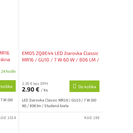
MR16
EMOS ZQ8E44 LED žiarovka Classic
rálna
MR16 / GU10 / 7 W 60 W / 806 LM /
studená biela
 24 hodín
2.36 € bez DPH
 košíka
Do košíka
2.90 €
/ ks
 7 W (60
LED žiarovka Classic MR16 / GU10 / 7 W (60
W) / 806 lm / Studená biela
Kód:
1014
Kód:
188