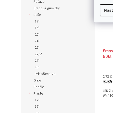
Reťaze
Brzdové gumičky
Nast
Duše
12"
16"
20"
24"
26"
Emos
27,5"
806lm
28"
29"
Príslušenstvo
2.72 €
Gripy
3.35
Pedále
LED ži
Plášte
W) / 80
12"
16"