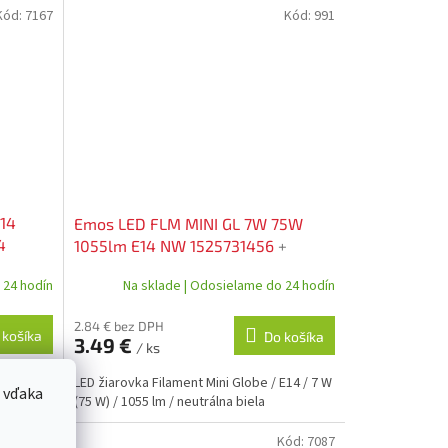
Kód:
7167
Kód:
991
E14
Emos LED FLM MINI GL 7W 75W
4
1055lm E14 NW 1525731456
+
Zadarmo HYUNDAI FMT 212 MP
 24 hodín
Na sklade | Odosielame do 24 hodín
transmitter FM v hodnote 20€
2.84 € bez DPH
 košíka
Do košíka
3.49 €
/ ks
/ 6,5 W
LED žiarovka Filament Mini Globe / E14 / 7 W
 vďaka
(75 W) / 1055 lm / neutrálna biela
Kód:
133
Kód:
7087