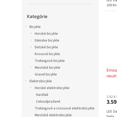
LED žia
200 lm 
Preskočiť
Kategórie
kategórie
Bicykle
Horské bicykle
Dámske bicykle
Detské bicykle
Krosové bicykle
Trekingové bicykle
Mestské bicykle
Emos 
Gravel bicykle
neutr
Elektrobicykle
Horské elektrobicykle
Hardtail
2.92 €
3.59
Celoodpružené
Trekingové a crossové elektrobicykle
LED ži
Mestské elektrobicykle
biela