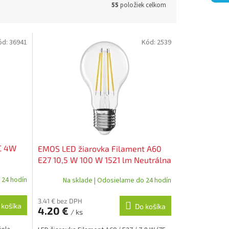
55
položiek celkom
ód:
36941
Kód:
2539
JC 4W
EMOS LED žiarovka Filament A60
E27 10,5 W 100 W 1521 lm Neutrálna
biela ZF5D63
 24 hodín
Na sklade | Odosielame do 24 hodín
3.41 € bez DPH
 košíka
Do košíka
4.20 €
/ ks