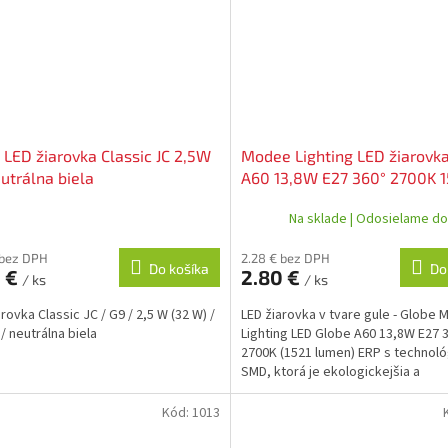
LED žiarovka Classic JC 2,5W
Modee Lighting LED žiarovk
utrálna biela
A60 13,8W E27 360° 2700K 1
ERP ML-G2700K13,8WE27N
Na sklade | Odosielame do
 bez DPH
2.28 € bez DPH
Do košíka
Do
9 €
2.80 €
/ ks
/ ks
rovka Classic JC / G9 / 2,5 W (32 W) /
LED žiarovka v tvare gule - Globe
/ neutrálna biela
Lighting LED Globe A60 13,8W E27 
2700K (1521 lumen) ERP s technoló
SMD, ktorá je ekologickejšia a
úsporná. Má...
Kód:
1013