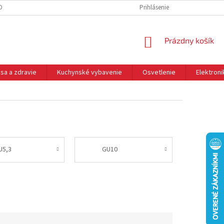
DNÉ PODMIENKY
OCHRANA OSOBNÝCH ÚDAJOV
Prihlásenie
REKLAMÁCIE
NÁKUPNÝ
Prázdny košík
KOŠÍK
sa a zdravie
Kuchynské vybavenie
Osvetlenie
Elektroni
U5,3
GU10