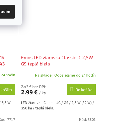
lasím
E14
Emos LED žiarovka Classic JC 2,5W
E43
G9 teplá biela
 24 hodín
Na sklade | Odosielame do 24 hodín
2.43 € bez DPH
 košíka
Do košíka
2.99 €
/ ks
/ 6,5 W
LED žiarovka Classic JC / G9 / 2,5 W (32 W) /
350 lm / teplá biela.
Kód:
7717
Kód:
3801