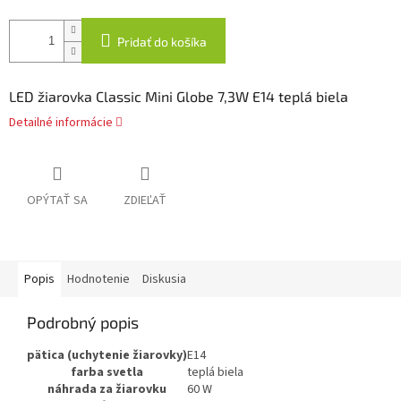
Pridať do košíka
LED žiarovka Classic Mini Globe 7,3W E14 teplá biela
Detailné informácie
OPÝTAŤ SA
ZDIEĽAŤ
Popis
Hodnotenie
Diskusia
Podrobný popis
pätica (uchytenie žiarovky)
E14
farba svetla
teplá biela
náhrada za žiarovku
60 W