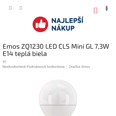
Prejsť
na
NÁKUP
obsah
KOŠÍK
Emos ZQ1230 LED CLS Mini GL 7,3W
E14 teplá biela
97
Priemerné
Neohodnotené
Podrobnosti hodnotenia
Značka:
Emos
hodnotenie
produktu
je
0.0
z
5
hviezdičiek.