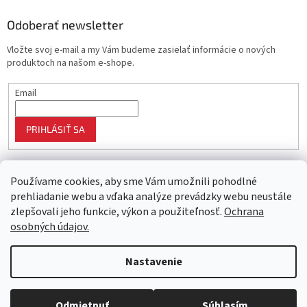
Odoberať newsletter
Vložte svoj e-mail a my Vám budeme zasielať informácie o nových
produktoch na našom e-shope.
Email
PRIHLÁSIŤ SA
Používame cookies, aby sme Vám umožnili pohodlné
prehliadanie webu a vďaka analýze prevádzky webu neustále
zlepšovali jeho funkcie, výkon a použiteľnosť.
Ochrana
osobných údajov.
Vytvoril Shoptet
Nastavenie
Objednaný tovar si môžete prevziať osobne v predajni SELEKTRA,
Copyright 2026
Najlepší nákup
. Všetky práva vyhradené.
Upraviť
Družstevná 1143/24, Partizánske, tel.: 038/7490000. Všetok tovar je
nastavenie cookies
Odmietnuť
Súhlasím