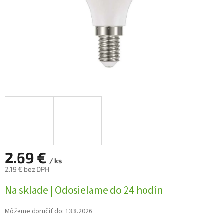
2.69 €
/ ks
2.19 € bez DPH
Jednotková
Na sklade | Odosielame do 24 hodín
cena:
Môžeme doručiť do:
13.8.2026