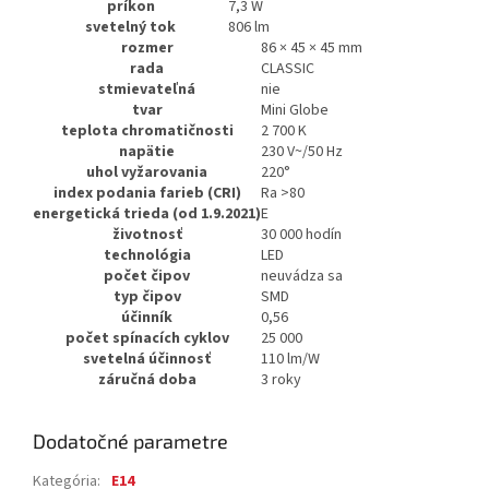
príkon
7,3 W
svetelný tok
806 lm
rozmer
86 × 45 × 45 mm
rada
CLASSIC
stmievateľná
nie
tvar
Mini Globe
teplota chromatičnosti
2 700 K
napätie
230 V~/50 Hz
uhol vyžarovania
220°
index podania farieb (CRI)
Ra >80
energetická trieda (od 1.9.2021)
E
životnosť
30 000 hodín
technológia
LED
počet čipov
neuvádza sa
typ čipov
SMD
účinník
0,56
počet spínacích cyklov
25 000
svetelná účinnosť
110 lm/W
záručná doba
3 roky
Dodatočné parametre
Kategória
:
E14