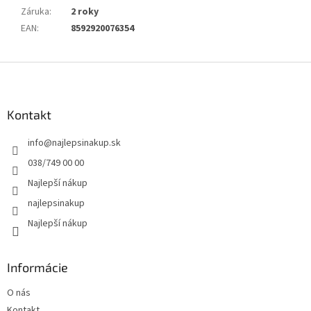
Záruka
:
2 roky
EAN
:
8592920076354
Z
á
p
ä
Kontakt
t
info
@
najlepsinakup.sk
i
e
038/749 00 00
Najlepší nákup
najlepsinakup
Najlepší nákup
Informácie
O nás
Kontakt