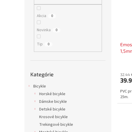
i
p
s
r
p
o
Akcia
0
r
d
o
u
Novinka
0
d
k
u
t
Tip
0
Emos
k
o
1,5m
t
v
o
v
Preskočiť
Kategórie
kategórie
32.44 
39.
Bicykle
PVC pr
Horské bicykle
25m.
Dámske bicykle
Detské bicykle
Krosové bicykle
Trekingové bicykle