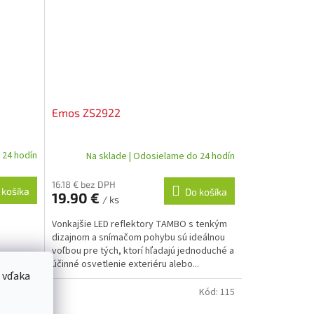
Emos ZS2922
 24 hodín
Na sklade | Odosielame do 24 hodín
16.18 € bez DPH
 košíka
Do košíka
19.90 €
/ ks
Vonkajšie LED reflektory TAMBO s tenkým
dizajnom a snímačom pohybu sú ideálnou
voľbou pre tých, ktorí hľadajú jednoduché a
účinné osvetlenie exteriéru alebo...
 vďaka
ód:
24651
Kód:
115