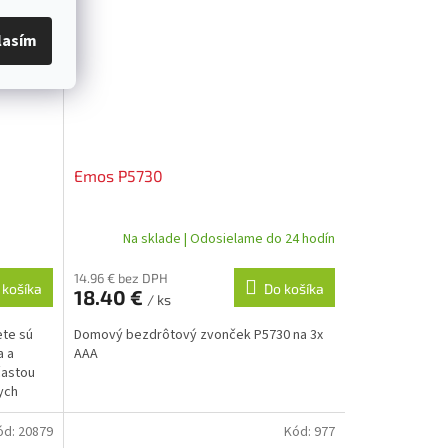
lasím
Emos P5730
Na sklade | Odosielame do 24 hodín
14.96 € bez DPH
 košíka
Do košíka
18.40 €
/ ks
ete sú
Domový bezdrôtový zvonček P5730 na 3x
a a
AAA
častou
nych
ód:
20879
Kód:
977