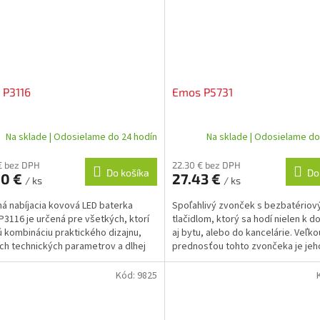
 P3116
Emos P5731
Na sklade | Odosielame do 24 hodín
Na sklade | Odosielame do
€ bez DPH
22.30 € bez DPH
Do košíka
Do
90 €
27.43 €
/ ks
/ ks
á nabíjacia kovová LED baterka
Spoľahlivý zvonček s bezbatério
3116 je určená pre všetkých, ktorí
tlačidlom, ktorý sa hodí nielen k d
ú kombináciu praktického dizajnu,
aj bytu, alebo do kancelárie. Veľko
ch technických parametrov a dlhej
prednosťou tohto zvončeka je jeh
osti.
bezdrôtové prevedenie.
Kód:
9825