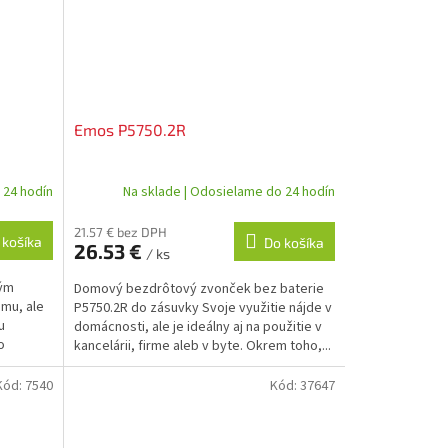
Emos P5750.2R
 24 hodín
Na sklade | Odosielame do 24 hodín
21.57 € bez DPH
 košíka
Do košíka
26.53 €
/ ks
vým
Domový bezdrôtový zvonček bez baterie
omu, ale
P5750.2R do zásuvky Svoje využitie nájde v
u
domácnosti, ale je ideálny aj na použitie v
o
kancelárii, firme aleb v byte. Okrem toho,...
Kód:
7540
Kód:
37647