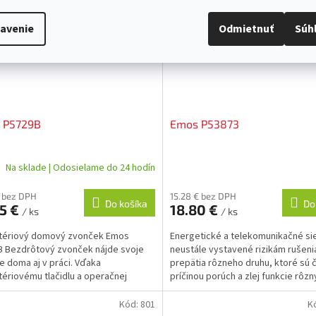
avenie
Odmietnuť
Súh
 P5729B
Emos P53873
Na sklade | Odosielame do 24 hodín
€ bez DPH
15.28 € bez DPH
Do košíka
Do
45 €
18.80 €
/ ks
/ ks
tériový domový zvonček Emos
Energetické a telekomunikačné si
 Bezdrôtový zvonček nájde svoje
neustále vystavené rizikám rušeni
ie doma aj v práci. Vďaka
prepätia rôzneho druhu, ktoré sú 
ériovému tlačidlu a operačnej
príčinou porúch a zlej funkcie rôz
enosti 180 m bude rozsah jeho...
elektronických...
Kód:
801
K