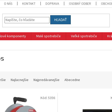
O NÁS
KONTAKT
DOPRAVA
OSOBNÝ ODBER
OBCHO
HĽADAŤ
klové komponenty
Malé spotrebiče
Veľké spotrebiče
Krá
s
hšie
Najlacnejšie
Najpredávanejšie
Abecedne
Kód:
5356