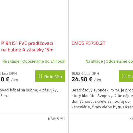
P194151 PVC predlžovací
EMOS P5750.2T
 na bubne 4 zásuvky 15m
Na sklade | Odosielame do 24 hodín
Na sklade | Odosielame do
€ bez DPH
19.92 € bez DPH
Do košíka
Do
90 €
24.50 €
/ ks
/ ks
ovací kábel na bubne, 4 zásuvky,
Bezdrôtový zvonček P5750 je pro
15 m.
ktorý hľadáte. Svoje využitie nájde
domácnosti, skvele sa hodí aj do
kancelárie, firmy alebo bytu. Okre
že je pripravený...
Kód:
5251
K