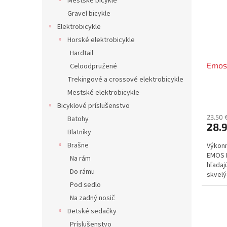
Mestské bicykle
Gravel bicykle
Elektrobicykle
Horské elektrobicykle
Hardtail
Emos
Celoodpružené
Trekingové a crossové elektrobicykle
Mestské elektrobicykle
Bicyklové príslušenstvo
23.50 
Batohy
28.
Blatníky
Brašne
Výkonn
EMOS P
Na rám
hľadaj
Do rámu
skvelý
životn
Pod sedlo
Na zadný nosič
Detské sedačky
Príslušenstvo