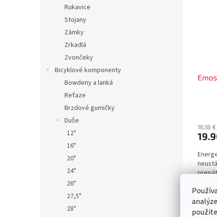
Rukavice
Stojany
Zámky
Zrkadlá
Zvončeky
Bicyklové komponenty
Emos
Bowdeny a lanká
Reťaze
Brzdové gumičky
Duše
16.18 
12"
19.
16"
Energe
20"
neustá
24"
prepät
príčin
26"
Používa
elektr
27,5"
analýze
28"
použite