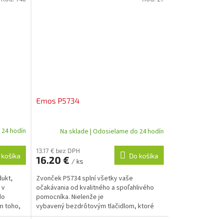
Emos P5734
 24 hodín
Na sklade | Odosielame do 24 hodín
13.17 € bez DPH
 košíka
Do košíka
16.20 €
/ ks
dukt,
Zvonček P5734 splní všetky vaše
 v
očakávania od kvalitného a spoľahlivého
do
pomocníka. Nielenže je
m toho,
vybavený bezdrôtovým tlačidlom, ktoré
môžete umiestniť prakticky...