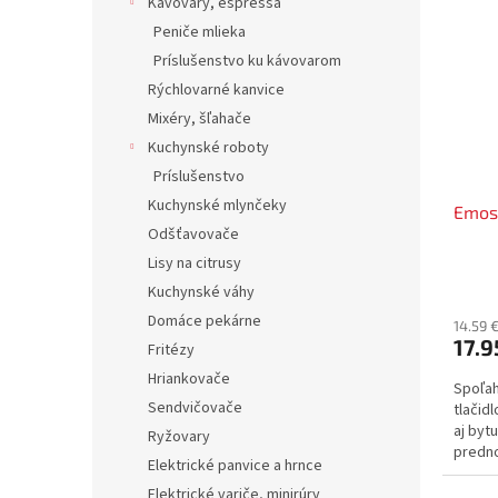
Kávovary, espressá
Peniče mlieka
Príslušenstvo ku kávovarom
Rýchlovarné kanvice
Mixéry, šľahače
Kuchynské roboty
Príslušenstvo
Kuchynské mlynčeky
Emos
Odšťavovače
Lisy na citrusy
Kuchynské váhy
Domáce pekárne
14.59 
17.9
Fritézy
Hriankovače
Spoľah
Sendvičovače
tlačid
aj byt
Ryžovary
predno
Elektrické panvice a hrnce
bezdr
Elektrické variče, minirúry