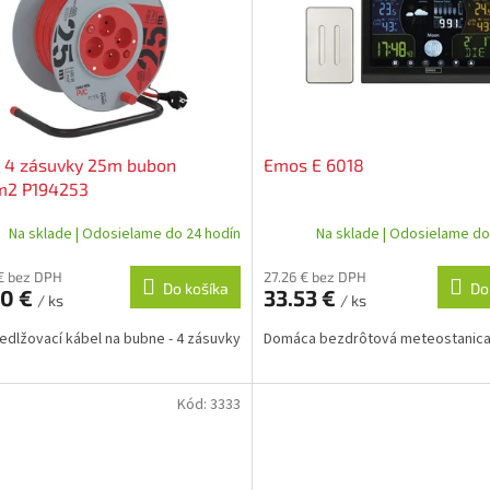
 4 zásuvky 25m bubon
Emos E 6018
m2 P194253
Na sklade | Odosielame do 24 hodín
Na sklade | Odosielame do
€ bez DPH
27.26 € bez DPH
Do košíka
Do
90 €
33.53 €
/ ks
/ ks
edlžovací kábel na bubne - 4 zásuvky
Domáca bezdrôtová meteostanica
Kód:
3333