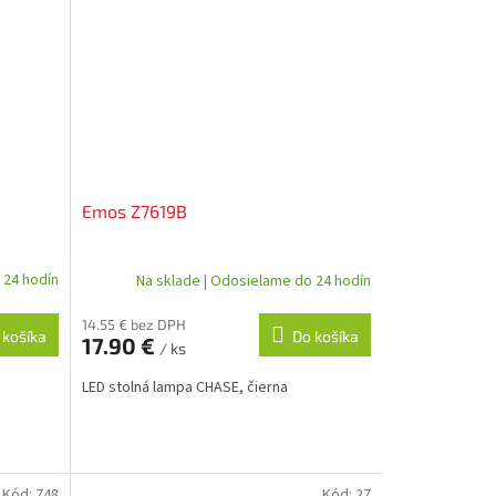
Emos Z7619B
 24 hodín
Na sklade | Odosielame do 24 hodín
14.55 € bez DPH
 košíka
Do košíka
17.90 €
/ ks
LED stolná lampa CHASE, čierna
Kód:
748
Kód:
27