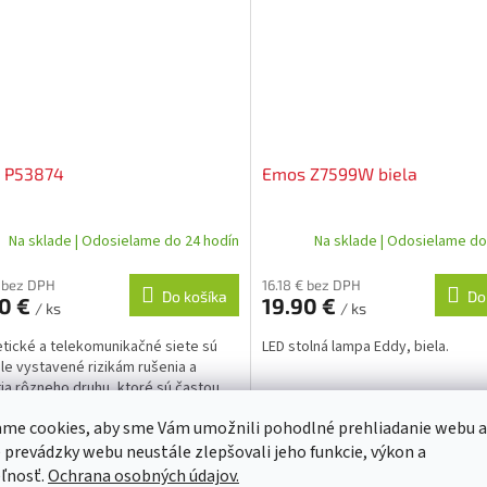
 P53874
Emos Z7599W biela
Na sklade | Odosielame do 24 hodín
Na sklade | Odosielame do
€ bez DPH
16.18 € bez DPH
Do košíka
Do
90 €
19.90 €
/ ks
/ ks
tické a telekomunikačné siete sú
LED stolná lampa Eddy, biela.
le vystavené rizikám rušenia a
ia rôzneho druhu, ktoré sú častou
ou porúch a zlej funkcie rôznych
me cookies, aby sme Vám umožnili pohodlné prehliadanie webu a
onických...
 prevádzky webu neustále zlepšovali jeho funkcie, výkon a
Kód:
30
K
ľnosť.
Ochrana osobných údajov.