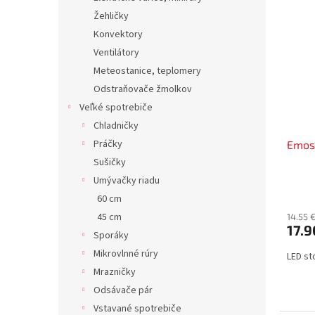
Žehličky
Konvektory
Ventilátory
Meteostanice, teplomery
Odstraňovače žmolkov
Veľké spotrebiče
Chladničky
Práčky
Emos
Sušičky
Umývačky riadu
60 cm
45 cm
14.55 
17.9
Sporáky
Mikrovlnné rúry
LED st
Mrazničky
Odsávače pár
Vstavané spotrebiče