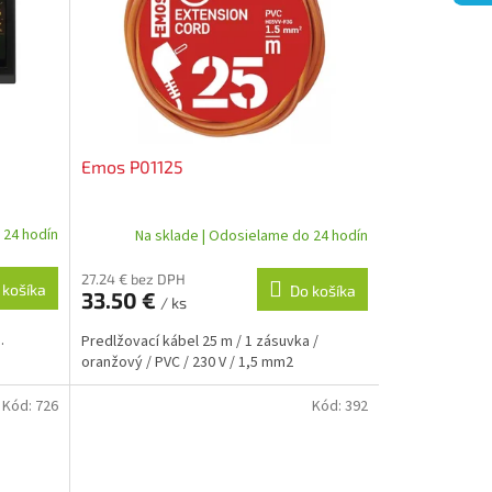
Emos P01125
 24 hodín
Na sklade | Odosielame do 24 hodín
27.24 € bez DPH
 košíka
Do košíka
33.50 €
/ ks
.
Predlžovací kábel 25 m / 1 zásuvka /
oranžový / PVC / 230 V / 1,5 mm2
Kód:
726
Kód:
392