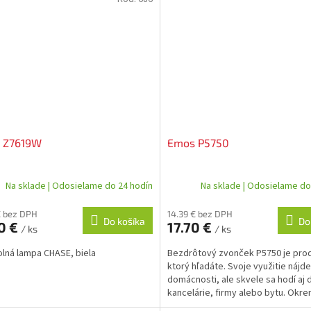
 Z7619W
Emos P5750
Na sklade | Odosielame do 24 hodín
Na sklade | Odosielame do
€ bez DPH
14.39 € bez DPH
Do košíka
Do
0 €
17.70 €
/ ks
/ ks
olná lampa CHASE, biela
Bezdrôtový zvonček P5750 je pro
ktorý hľadáte. Svoje využitie nájde
domácnosti, ale skvele sa hodí aj 
kancelárie, firmy alebo bytu. Okre
že je pripravený na...