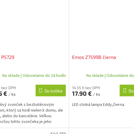
 P5729
Emos Z7599B čierna
Na sklade | Odosielame do 24 hodín
Na sklade | Odosielame do
€ bez DPH
14.55 € bez DPH
Do košíka
Do
5 €
17.90 €
/ ks
/ ks
livý zvonček s bezbatériovým
LED stolná lampa Eddy,čierna.
lom, ktorý sa hodí nielen k domu, ale
u, alebo do kancelárie. Veľkou
sťou tohto zvončeka je jeho
ôtové prevedenie
Kód:
686