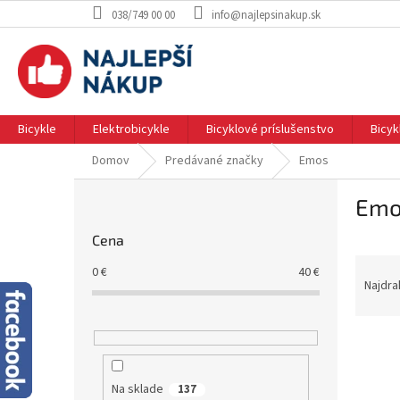
Prejsť
038/749 00 00
info@najlepsinakup.sk
na
obsah
Bicykle
Elektrobicykle
Bicyklové príslušenstvo
Bicy
Domov
Predávané značky
Emos
B
Emo
o
č
Cena
n
R
ý
0
€
40
€
a
p
Najdra
d
a
e
n
V
n
e
ý
i
l
p
e
Na sklade
137