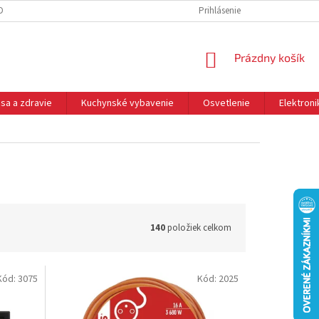
DNÉ PODMIENKY
OCHRANA OSOBNÝCH ÚDAJOV
Prihlásenie
REKLAMÁCIE
NÁKUPNÝ
Prázdny košík
KOŠÍK
sa a zdravie
Kuchynské vybavenie
Osvetlenie
Elektroni
140
položiek celkom
Kód:
3075
Kód:
2025