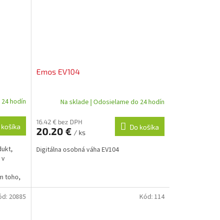
Emos EV104
 24 hodín
Na sklade | Odosielame do 24 hodín
16.42 € bez DPH
 košíka
Do košíka
20.20 €
/ ks
dukt,
Digitálna osobná váha EV104
 v
m toho,
ód:
20885
Kód:
114