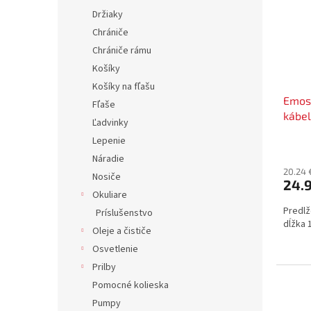
Držiaky
Chrániče
Chrániče rámu
Košíky
Košíky na fľašu
Emos 
Fľaše
kábel
Ľadvinky
Lepenie
Náradie
20.24 
Nosiče
24.
Okuliare
Predlž
Príslušenstvo
dĺžka 
Oleje a čističe
Osvetlenie
Prilby
Pomocné kolieska
Pumpy