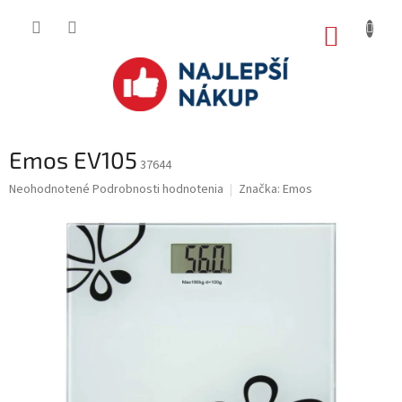
Prejsť
na
NÁKUP
obsah
KOŠÍK
Emos EV105
37644
Priemerné
Neohodnotené
Podrobnosti hodnotenia
Značka:
Emos
hodnotenie
produktu
je
0.0
z
5
hviezdičiek.