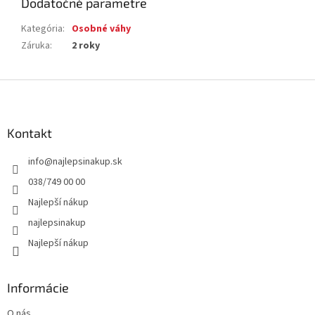
Dodatočné parametre
Kategória
:
Osobné váhy
Záruka
:
2 roky
Z
á
p
ä
Kontakt
t
info
@
najlepsinakup.sk
i
e
038/749 00 00
Najlepší nákup
najlepsinakup
Najlepší nákup
Informácie
O nás