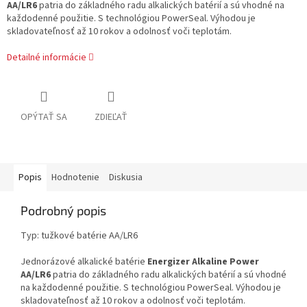
AA/LR6
patria do základného radu alkalických batérií a sú vhodné na
každodenné použitie. S technológiou PowerSeal. Výhodou je
skladovateľnosť až 10 rokov a odolnosť voči teplotám.
Detailné informácie
OPÝTAŤ SA
ZDIEĽAŤ
Popis
Hodnotenie
Diskusia
Podrobný popis
Typ: tužkové batérie AA/LR6
Jednorázové alkalické batérie
Energizer Alkaline Power
AA/LR6
patria do základného radu alkalických batérií a sú vhodné
na každodenné použitie. S technológiou PowerSeal. Výhodou je
skladovateľnosť až 10 rokov a odolnosť voči teplotám.