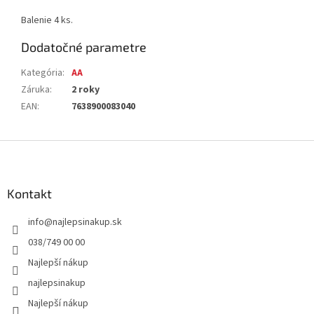
Balenie 4 ks.
Dodatočné parametre
Kategória
:
AA
Záruka
:
2 roky
EAN
:
7638900083040
Z
á
p
ä
Kontakt
t
info
@
najlepsinakup.sk
i
e
038/749 00 00
Najlepší nákup
najlepsinakup
Najlepší nákup