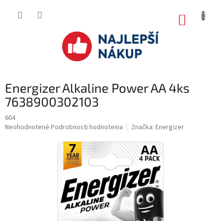
Prejsť
na
NÁKUP
obsah
KOŠÍK
Energizer Alkaline Power AA 4ks
7638900302103
604
Priemerné
Neohodnotené
Podrobnosti hodnotenia
Značka:
Energizer
hodnotenie
produktu
je
0.0
z
5
hviezdičiek.