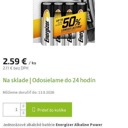
2.59 €
/ ks
2.11 € bez DPH
Jednotková
Na sklade | Odosielame do 24 hodín
cena:
Môžeme doručiť do:
13.8.2026
Pridať do košíka
Jednorázové alkalické batérie
Energizer Alkaline Power