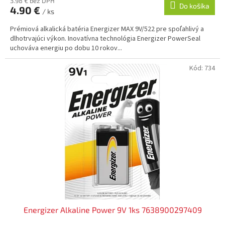
3.98 € bez DPH
Do košíka
4.90 €
/ ks
Prémiová alkalická batéria Energizer MAX 9V/522 pre spoľahlivý a
dlhotrvajúci výkon. Inovatívna technológia Energizer PowerSeal
uchováva energiu po dobu 10 rokov...
Kód:
734
Energizer Alkaline Power 9V 1ks 7638900297409