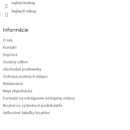
k
najlepsinakup
y
Najlepší nákup
v
ý
p
i
Informácie
s
u
O nás
Kontakt
Doprava
Osobný odber
Obchodné podmienky
Ochrana osobných údajov
Reklamácie
Moja objednávka
Formulár na odstúpenie od kúpnej zmluvy
Bicykel vo výdavkoch podnikateľa
Veľkostné tabuľky bicyklov