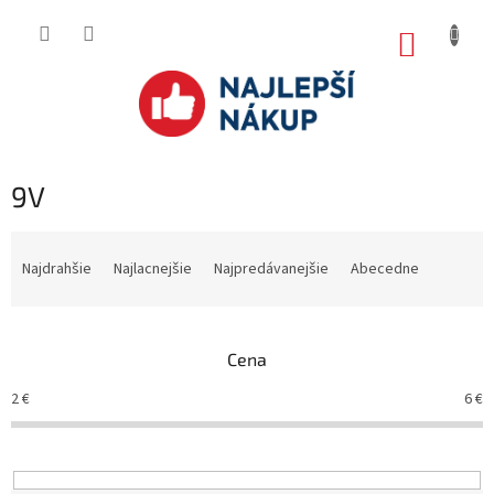
Prejsť
na
NÁKUP
obsah
KOŠÍK
9V
R
a
Najdrahšie
Najlacnejšie
Najpredávanejšie
Abecedne
d
e
n
Cena
i
e
2
€
6
€
p
r
o
d