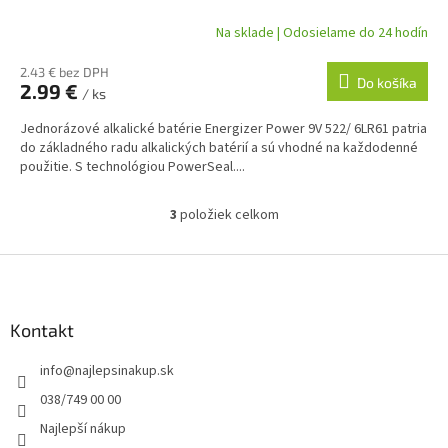
Na sklade | Odosielame do 24 hodín
2.43 € bez DPH
Do košíka
2.99 €
/ ks
Jednorázové alkalické batérie Energizer Power 9V 522/ 6LR61 patria
do základného radu alkalických batérií a sú vhodné na každodenné
použitie. S technológiou PowerSeal....
3
položiek celkom
O
v
l
Z
á
á
d
p
a
ä
Kontakt
c
t
i
info
@
najlepsinakup.sk
i
e
p
e
038/749 00 00
r
Najlepší nákup
v