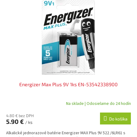
ý
p
i
s
p
r
o
d
u
k
t
o
v
Energizer Max Plus 9V 1ks EN-53542338900
Na sklade | Odosielame do 24 hodín
4.80 € bez DPH
Do košíka
5.90 €
/ ks
Alkalické jednorazové batérie Energizer MAX Plus 9V 522 /6LR61 s