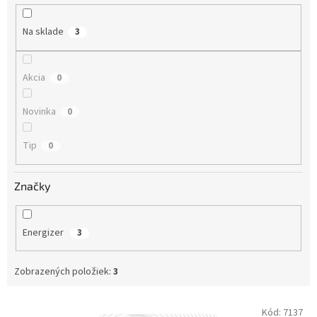
u
k
Na sklade
3
t
o
v
Akcia
0
Novinka
0
Tip
0
Značky
Energizer
3
Zobrazených položiek:
3
V
Kód:
7137