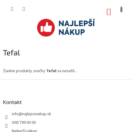
Prejsť
na
NÁKUP
obsah
KOŠÍK
Tefal
Žiadne produkty značky
Tefal
sa nenašli...
Z
á
p
ä
Kontakt
t
info
@
najlepsinakup.sk
i
e
038/749 00 00
Najlepší nákup