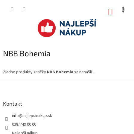
Prejsť
na
NÁKUP
obsah
KOŠÍK
NBB Bohemia
Žiadne produkty značky
NBB Bohemia
sa nenašli...
Z
á
p
ä
Kontakt
t
info
@
najlepsinakup.sk
i
e
038/749 00 00
Najlepší nákup