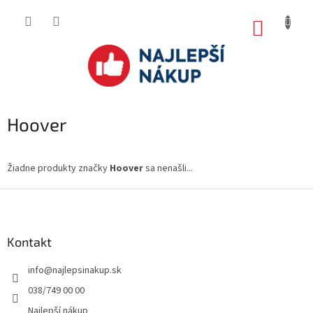
Prejsť
na
NÁKUP
obsah
KOŠÍK
Hoover
Žiadne produkty značky
Hoover
sa nenašli...
Z
á
p
ä
Kontakt
t
info
@
najlepsinakup.sk
i
e
038/749 00 00
Najlepší nákup