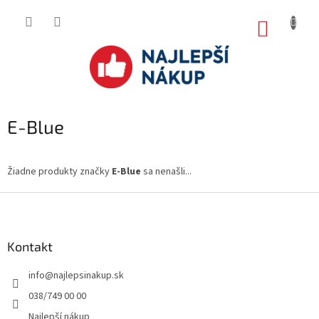
Prejsť
na
NÁKUP
obsah
KOŠÍK
E-Blue
Žiadne produkty značky
E-Blue
sa nenašli...
Z
á
p
ä
Kontakt
t
info
@
najlepsinakup.sk
i
e
038/749 00 00
Najlepší nákup