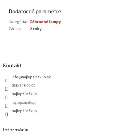
Dodatočné parametre
Kategória
:
Záhradné lampy
Záruka
:
2 roky
Z
á
p
ä
Kontakt
t
info
@
najlepsinakup.sk
i
e
038/749 00 00
Najlepší nákup
najlepsinakup
Najlepší nákup
Informácie