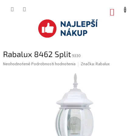
Prejsť
na
NÁKUP
obsah
KOŠÍK
Rabalux 8462 Split
9330
Priemerné
Neohodnotené
Podrobnosti hodnotenia
Značka:
Rabalux
hodnotenie
produktu
je
0.0
z
5
hviezdičiek.