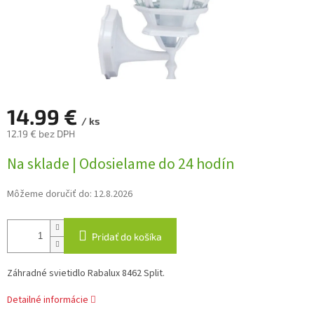
14.99 €
/ ks
12.19 € bez DPH
Jednotková
Na sklade | Odosielame do 24 hodín
cena:
Môžeme doručiť do:
12.8.2026
Pridať do košíka
Záhradné svietidlo Rabalux 8462 Split.
Detailné informácie