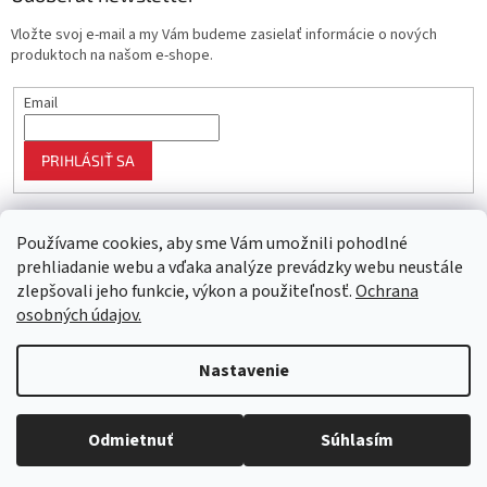
Vložte svoj e-mail a my Vám budeme zasielať informácie o nových
produktoch na našom e-shope.
Email
PRIHLÁSIŤ SA
Používame cookies, aby sme Vám umožnili pohodlné
prehliadanie webu a vďaka analýze prevádzky webu neustále
zlepšovali jeho funkcie, výkon a použiteľnosť.
Ochrana
osobných údajov.
Vytvoril Shoptet
Nastavenie
Objednaný tovar si môžete prevziať osobne v predajni SELEKTRA,
Copyright 2026
Najlepší nákup
. Všetky práva vyhradené.
Upraviť
Družstevná 1143/24, Partizánske, tel.: 038/7490000. Všetok tovar je
nastavenie cookies
Odmietnuť
Súhlasím
ihneď dostupný na našom sklade.