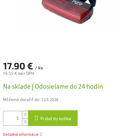
17.90 €
/ ks
14.55 € bez DPH
Jednotková
Na sklade | Odosielame do 24 hodín
cena:
Môžeme doručiť do:
12.8.2026
Pridať do košíka
Detailné informácie