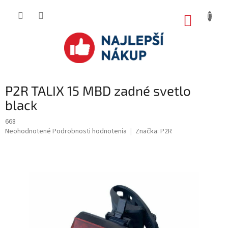
Prejsť
na
NÁKUP
obsah
KOŠÍK
P2R TALIX 15 MBD zadné svetlo
black
668
Priemerné
Neohodnotené
Podrobnosti hodnotenia
Značka:
P2R
hodnotenie
produktu
je
0.0
z
5
hviezdičiek.