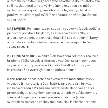
automaticky nastaví bezpečnostné osvetlenie do užívateľského
režimu. Vlastnosti tohoto výnimočného osvetlenia si môže
vychutnať naozaj každý, bez ohľadu na to, aký typ bicykla
používa, v každom počasí či fáze dňa/noci so všetkými členmi
svojej rodiny.
NASTAVENIE:
Po namontovaní svetla na sedlovku (stĺpik sedla) a
pri prvom pohybe s bicyklom, 1x stlačenie tlačidla ON/OFF
aktivuje smart senzor (zelená dióda bliká cca 90 sekúnd), ktorý
automaticky nastaví všetky parametre pre najlepšiu funkciu
.
VLASTNOSTI
:
BRAKING SENSOR
: v akomkoľvek zvolenom
režime
signalizuje
brzdenie Vášho bicykla a informuje vodičov za vami pomocou
zvýšenej intenzity svietenia COB diód (krátkodobo zvýšia
internzitu až na
200%
výkonu) po dobu 5 sekúnd.
Dark sensor
: počas denného svetla tento mód automaticky
vypína režim svietenia a šetrí batériu pri zachovaní funkcie
indikácia brzdenia Pri zníženej viditeľnosti, alebo večer a pri
prvom pohybe s bicyklom, senzor automaticky vďaka memory
funkcii aktivuje osvetlenie v poslednom režime (stále
svietenie/blikanie) so zachovanou funkciou indikácie brzdenia.