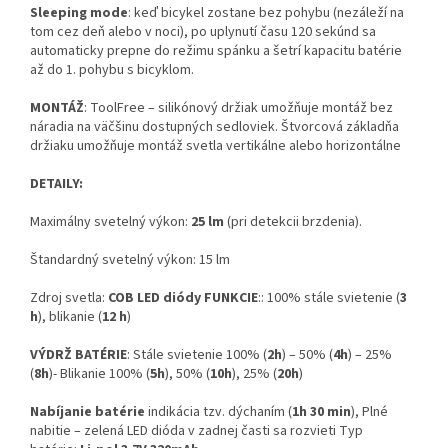
Sleeping mode
: keď bicykel zostane bez pohybu (nezáleží na
tom cez deň alebo v noci), po uplynutí času 120 sekúnd sa
automaticky prepne do režimu spánku a šetrí kapacitu batérie
až do 1. pohybu s bicyklom.
MONTÁŽ
: ToolFree – silikónový držiak umožňuje montáž bez
náradia na väčšinu dostupných sedloviek. Štvorcová základňa
držiaku umožňuje montáž svetla vertikálne alebo horizontálne
DETAILY:
Maximálny svetelný výkon:
25 lm
(pri detekcii brzdenia).
Štandardný svetelný výkon: 15 lm
Zdroj svetla:
COB LED diódy
FUNKCIE
:: 100% stále svietenie (
3
h
), blikanie (
12 h
)
VÝDRŽ BATÉRIE
: Stále svietenie 100% (
2h
) – 50% (
4h
) – 25%
(
8h
)- Blikanie 100% (
5h
), 50% (
10h
), 25% (
20h
)
Nabíjanie batérie
indikácia tzv. dýchaním (
1h 30 min
), Plné
nabitie – zelená LED dióda v zadnej časti sa rozvieti Typ