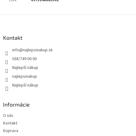
EAN
:
6973146603302
Z
á
p
ä
Kontakt
t
info
@
najlepsinakup.sk
i
e
038/749 00 00
Najlepší nákup
najlepsinakup
Najlepší nákup
Informácie
O nás
Kontakt
Doprava