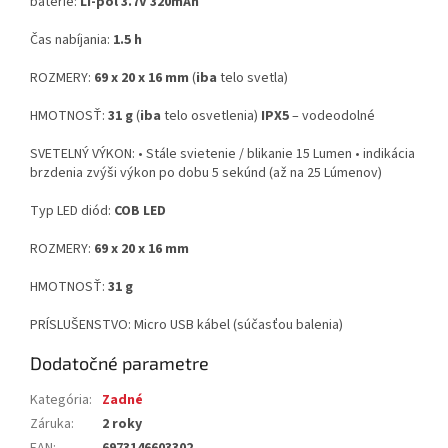
batérie:
Li-pol 3.7V 320mAh
Čas nabíjania:
1.5 h
ROZMERY:
69 x 20 x 16 mm
(
iba
telo svetla)
HMOTNOSŤ:
31 g
(
iba
telo osvetlenia)
IPX5
– vodeodolné
SVETELNÝ VÝKON: • Stále svietenie / blikanie 15 Lumen • indikácia
brzdenia zvýši výkon po dobu 5 sekúnd (až na 25 Lúmenov)
Typ LED diód:
COB LED
ROZMERY:
69 x 20 x 16 mm
HMOTNOSŤ:
31 g
PRÍSLUŠENSTVO: Micro USB kábel (súčasťou balenia)
Dodatočné parametre
Kategória
:
Zadné
Záruka
:
2 roky