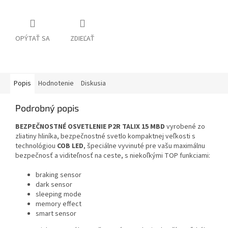
OPÝTAŤ SA
ZDIEĽAŤ
Popis
Hodnotenie
Diskusia
Podrobný popis
BEZPEČNOSTNÉ OSVETLENIE
P2R TALIX 15 MBD
vyrobené zo
zliatiny hliníka, bezpečnostné svetlo kompaktnej veľkosti s
technológiou
COB LED
, špeciálne vyvinuté pre vašu maximálnu
bezpečnosť a viditeľnosť na ceste, s niekoľkými TOP funkciami:
braking sensor
dark sensor
sleeping mode
memory effect
smart sensor