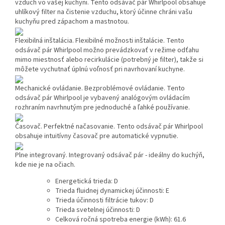
vzduch vo vašej kuchyni. Tento odsávač pár Whirlpool obsahuje
uhlíkový filter na čistenie vzduchu, ktorý účinne chráni vašu
kuchyňu pred zápachom a mastnotou.
Flexibilná inštalácia.
Flexibilné možnosti inštalácie. Tento
odsávač pár Whirlpool možno prevádzkovať v režime odťahu
mimo miestnosť alebo recirkulácie (potrebný je filter), takže si
môžete vychutnať úplnú voľnosť pri navrhovaní kuchyne.
Mechanické ovládanie.
Bezproblémové ovládanie. Tento
odsávač pár Whirlpool je vybavený analógovým ovládacím
rozhraním navrhnutým pre jednoduché a ľahké používanie.
Časovač.
Perfektné načasovanie. Tento odsávač pár Whirlpool
obsahuje intuitívny časovač pre automatické vypnutie.
Plne integrovaný.
Integrovaný odsávač pár - ideálny do kuchýň,
kde nie je na očiach.
Energetická trieda
:
D
Trieda fluidnej dynamickej účinnosti
:
E
Trieda účinnosti filtrácie tukov
:
D
Trieda svetelnej účinnosti
:
D
Celková ročná spotreba energie (kWh)
:
61.6