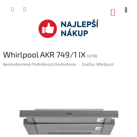
Prejsť
na
NÁKUP
obsah
KOŠÍK
Whirlpool AKR 749/1 IX
33708
Priemerné
Neohodnotené
Podrobnosti hodnotenia
Značka:
Whirlpool
hodnotenie
produktu
je
0.0
z
5
hviezdičiek.