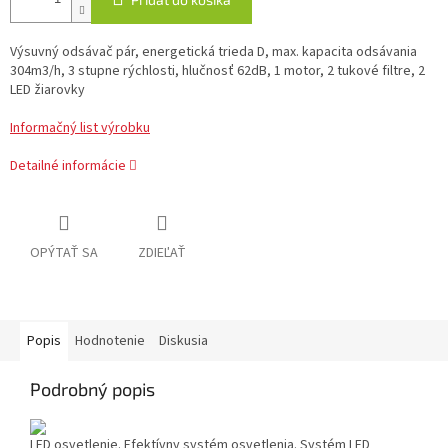
Výsuvný odsávač pár, energetická trieda D, max. kapacita odsávania
304m3/h, 3 stupne rýchlosti, hlučnosť 62dB, 1 motor, 2 tukové filtre, 2
LED žiarovky
Informačný list výrobku
Detailné informácie
OPÝTAŤ SA
ZDIEĽAŤ
Popis
Hodnotenie
Diskusia
Podrobný popis
LED osvetlenie.
Efektívny systém osvetlenia. Systém LED