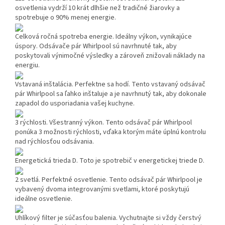
osvetlenia vydrží 10 krát dlhšie než tradičné žiarovky a
spotrebuje o 90% menej energie.
Celková ročná spotreba energie.
Ideálny výkon, vynikajúce
úspory. Odsávače pár Whirlpool sú navrhnuté tak, aby
poskytovali výnimočné výsledky a zároveň znižovali náklady na
energiu.
Vstavaná inštalácia.
Perfektne sa hodí. Tento vstavaný odsávač
pár Whirlpool sa ľahko inštaluje a je navrhnutý tak, aby dokonale
zapadol do usporiadania vašej kuchyne.
3 rýchlosti.
Všestranný výkon. Tento odsávač pár Whirlpool
ponúka 3 možnosti rýchlosti, vďaka ktorým máte úplnú kontrolu
nad rýchlosťou odsávania.
Energetická trieda D.
Toto je spotrebič v energetickej triede D.
2 svetlá.
Perfektné osvetlenie. Tento odsávač pár Whirlpool je
vybavený dvoma integrovanými svetlami, ktoré poskytujú
ideálne osvetlenie.
Uhlíkový filter je súčasťou balenia.
Vychutnajte si vždy čerstvý