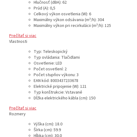
Hlučnosť (dBA)
:
62
Prúd (A)
:
0,5
Celkový výkon osvetlenia (W)
:
6
Maximálny výkon odsávania (m³/h)
:
304
Maximálny výkon pri recirkulácii (m³/h)
:
125
Prečítať si viac
Vlastnosti
Typ
:
Teleskopický
Typ ovládania
:
Tlačidlami
Osvetlenie
:
LED
Počet osvetlení
:
2
Počet stupňov výkonu
:
3
EAN kód
:
8003437233678
Elektrické pripojenie (W)
:
121
Typ konštrukcie
:
Vstavané
Dĺžka elektrického kábla (cm)
:
150
Prečítať si viac
Rozmery
Výška (cm)
:
18.0
Šírka (cm)
:
59.9
Hĺbka (cm)
:
30.0