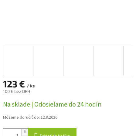
123 €
/ ks
100 € bez DPH
Jednotková
Na sklade | Odosielame do 24 hodín
cena:
Môžeme doručiť do:
12.8.2026
Pridať do košíka