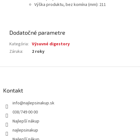
Výška produktu, bez komína (mm)
:
211
Dodatočné parametre
Kategória
:
Výsuvné digestory
Záruka
:
2 roky
Z
á
p
ä
Kontakt
t
info
@
najlepsinakup.sk
i
e
038/749 00 00
Najlepší nákup
najlepsinakup
Najlepší nákup