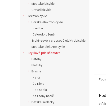
Mestské bicykle
Gravel bicykle
Elektrobicykle
Horské elektrobicykle
Hardtail
Celoodpružené
Trekingové a crossové elektrobicykle
Mestské elektrobicykle
Bicyklové príslušenstvo
Batohy
Blatníky
Brašne
Na rám
Popi
Do rámu
Pod sedlo
Pod
Na zadný nosič
Detské sedačky
Vďak