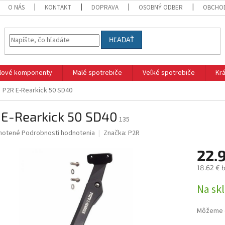
O NÁS
KONTAKT
DOPRAVA
OSOBNÝ ODBER
OBCHO
HĽADAŤ
klové komponenty
Malé spotrebiče
Veľké spotrebiče
Krá
P2R E-Rearkick 50 SD40
 E-Rearkick 50 SD40
135
né
notené
Podrobnosti hodnotenia
Značka:
P2R
nie
22.
u
18.62 € 
Jednotk
Na sk
cena:
iek.
Môžeme d