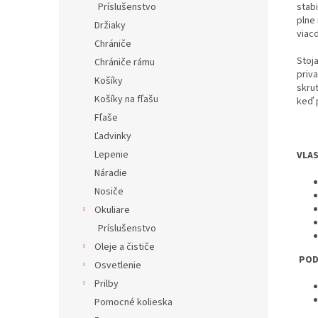
Príslušenstvo
stab
plne
Držiaky
viac
Chrániče
Stoj
Chrániče rámu
priv
Košíky
skrut
Košíky na fľašu
keď p
Fľaše
Ľadvinky
Lepenie
VLA
Náradie
Nosiče
Okuliare
Príslušenstvo
Oleje a čističe
POD
Osvetlenie
Prilby
Pomocné kolieska