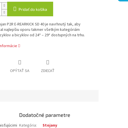
Pridať do košíka
jan P2R E-REARKICK SD 40 je navrhnutý tak, aby
al najlepšiu oporu takmer všetkým kategóriám
cyklov a bicyklov od 24“ – 29“ dostupných na trhu.
informácie
OPÝTAŤ SA
ZDIEĽAŤ
Dodatočné parametre
isťujúcimi
Kategória
:
Stojany