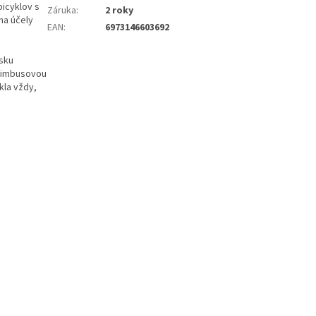
bicyklov s
Záruka
:
2 roky
na účely
EAN
:
6973146603692
osku
 imbusovou
ykla vždy,