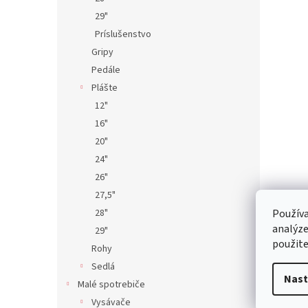
29"
Príslušenstvo
Gripy
Pedále
Plášte
12"
16"
20"
24"
26"
27,5"
28"
Používa
analýze
29"
použite
Rohy
Sedlá
Nast
Malé spotrebiče
Vysávače