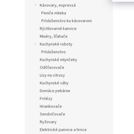
Kávovary, espressá
Peniče mlieka
Príslušenstvo ku kávovarom
Rýchlovarné kanvice
Mixéry, šľahače
Kuchynské roboty
Príslušenstvo
Kuchynské mlynčeky
Odšťavovače
Lisy na citrusy
Kuchynské váhy
Domáce pekárne
Fritézy
Hriankovače
Sendvičovače
Ryžovary
Elektrické panvice a hrnce