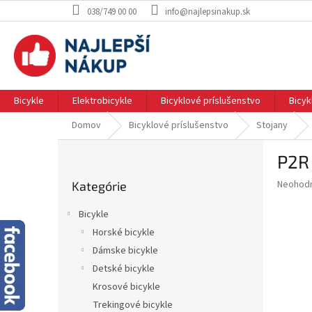
Prejsť
038/749 00 00
info@najlepsinakup.sk
na
obsah
Bicykle
Elektrobicykle
Bicyklové príslušenstvo
Bicy
Domov
Bicyklové príslušenstvo
Stojany
B
P2R
o
Preskočiť
č
Priemer
Neohod
Kategórie
kategórie
n
hodnote
ý
produkt
Bicykle
p
je
Horské bicykle
0.0
a
z
Dámske bicykle
n
5
e
Detské bicykle
hviezdič
l
Krosové bicykle
Trekingové bicykle