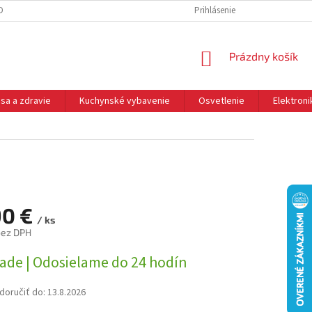
DNÉ PODMIENKY
OCHRANA OSOBNÝCH ÚDAJOV
Prihlásenie
REKLAMÁCIE
NÁKUPNÝ
Prázdny košík
KOŠÍK
sa a zdravie
Kuchynské vybavenie
Osvetlenie
Elektroni
90 €
/ ks
bez DPH
ová
lade | Odosielame do 24 hodín
oručiť do:
13.8.2026