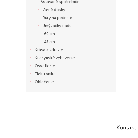
Vstavané spotrebiče
Varné dosky
Rúry na pečenie
Umývačky riadu
60 cm
45 cm
Krása a zdravie
Kuchynské vybavenie
Osvetlenie
Elektronika
Oblečenie
Z
á
p
ä
t
Kontakt
i
e