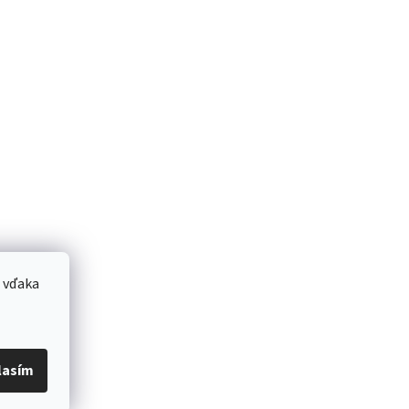
 vďaka
lasím