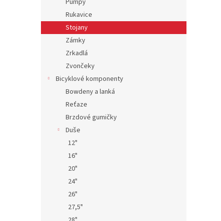
Pumpy
Rukavice
Stojany
Zámky
Zrkadlá
Zvončeky
Bicyklové komponenty
Bowdeny a lanká
Reťaze
Brzdové gumičky
Duše
12"
16"
20"
24"
26"
27,5"
28"