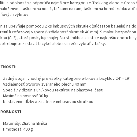
ilitu a odolnosť sa odporúča najmä pre kategóriu e-Trekking alebo e-Cross 
 naloženými taškami na nosič, taškami na rám, taškami na hornú trubku atď. 
dňových výletov.
an sa upevňuje pomocou 2 ks imbusových skrutiek (súčasťou balenia) na d
arenú k reťazovej vzpere (vzdialenosť skrutiek 40 mm).
S malou bezpečnou
kou (č. 2), ktorá poskytuje najlepšiu stabilitu a zaisťuje najlepšiu oporu bic
otrebujete zastaviť bicykel alebo si niečo vybrať z tašky.
STNOSTI:
Zadný stojan vhodný pre všetky kategórie e-bikov a bicyklov 24" - 29"
Vzdialenosť otvorov zváraného plechu 40 mm
Špeciálny dizajn s uhlíkovou textúrou na plastovej časti
Maximálna nosnosť 30 kg
Nastavenie dĺžky a zaistenie imbusovou skrutkou
ROBNOSTI
Materiály: Zliatina hliníka
Hmotnosť: 490 g