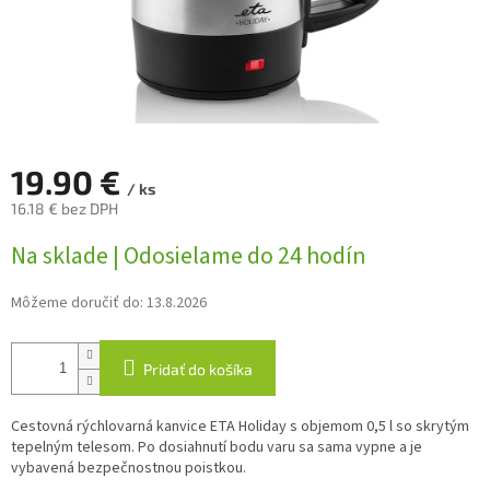
19.90 €
/ ks
16.18 € bez DPH
Jednotková
Na sklade | Odosielame do 24 hodín
cena:
Môžeme doručiť do:
13.8.2026
Pridať do košíka
Cestovná rýchlovarná kanvice ETA Holiday s objemom 0,5 l so skrytým
tepelným telesom. Po dosiahnutí bodu varu sa sama vypne a je
vybavená bezpečnostnou poistkou.