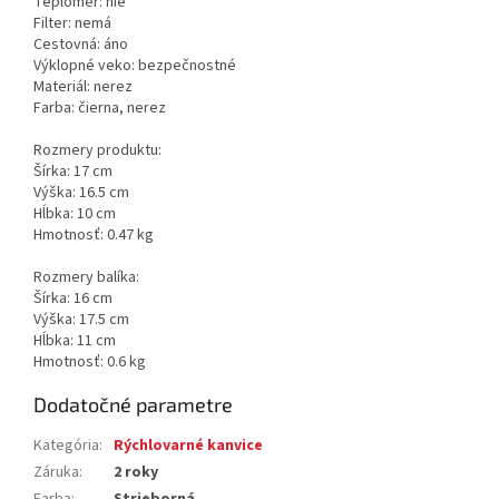
Teplomer: nie
Filter: nemá
Cestovná: áno
Výklopné veko: bezpečnostné
Materiál: nerez
Farba: čierna, nerez
Rozmery produktu:
Šírka: 17 cm
Výška: 16.5 cm
Hĺbka: 10 cm
Hmotnosť: 0.47 kg
Rozmery balíka:
Šírka: 16 cm
Výška: 17.5 cm
Hĺbka: 11 cm
Hmotnosť: 0.6 kg
Dodatočné parametre
Kategória
:
Rýchlovarné kanvice
Záruka
:
2 roky
Farba
:
Strieborná