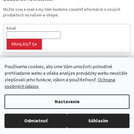
Vložte svoj e-mail a my Vám budeme zasielať informácie o nových
produktoch na našom e-shope.
Email
PRIHLÁSIŤ SA
Používame cookies, aby sme Vám umožnili pohodlné
prehliadanie webu a vďaka analýze prevádzky webu neustále
zlepšovali jeho funkcie, výkon a použiteľnosť.
Ochrana
osobných údajov.
Vytvoril Shoptet
Nastavenie
Objednaný tovar si môžete prevziať osobne v predajni SELEKTRA,
Copyright 2026
Najlepší nákup
. Všetky práva vyhradené.
Upraviť
Družstevná 1143/24, Partizánske, tel.: 038/7490000. Všetok tovar je
Odmietnuť
Súhlasím
nastavenie cookies
ihneď dostupný na našom sklade.