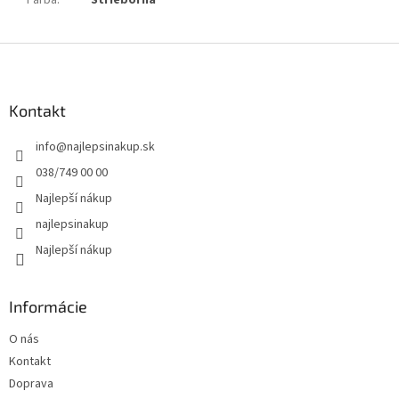
Z
á
p
ä
Kontakt
t
info
@
najlepsinakup.sk
i
e
038/749 00 00
Najlepší nákup
najlepsinakup
Najlepší nákup
Informácie
O nás
Kontakt
Doprava