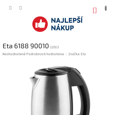
Prejsť
na
NÁKUP
obsah
KOŠÍK
Eta 6188 90010
22013
Priemerné
Neohodnotené
Podrobnosti hodnotenia
Značka:
Eta
hodnotenie
produktu
je
0.0
z
5
hviezdičiek.