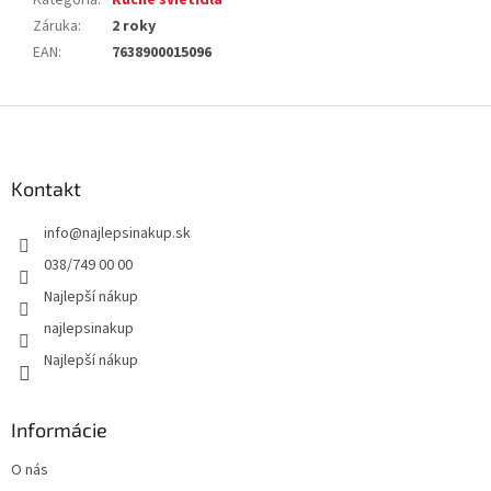
Kategória
:
Ručné svietidlá
Záruka
:
2 roky
EAN
:
7638900015096
Z
á
p
ä
Kontakt
t
info
@
najlepsinakup.sk
i
e
038/749 00 00
Najlepší nákup
najlepsinakup
Najlepší nákup
Informácie
O nás