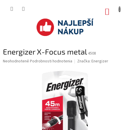
Prejsť
na
NÁKUP
obsah
KOŠÍK
Energizer X-Focus metal
4508
Priemerné
Neohodnotené
Podrobnosti hodnotenia
Značka:
Energizer
hodnotenie
produktu
je
0.0
z
5
hviezdičiek.