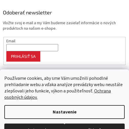
Odoberať newsletter
Vložte svoj e-mail a my Vám budeme zasielať informácie o nových
produktoch na našom e-shope.
Email
PRIHLÁSIŤ SA
Používame cookies, aby sme Vám umožnili pohodlné
prehliadanie webu a vďaka analýze prevádzky webu neustále
zlepšovali jeho funkcie, výkon a použiteľnosť.
Ochrana
osobných údajov.
Vytvoril Shoptet
Nastavenie
Objednaný tovar si môžete prevziať osobne v predajni SELEKTRA,
Copyright 2026
Najlepší nákup
. Všetky práva vyhradené.
Upraviť