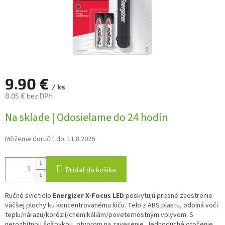
9.90 €
/ ks
8.05 € bez DPH
Jednotková
Na sklade | Odosielame do 24 hodín
cena:
Môžeme doručiť do:
11.8.2026
Pridať do košíka
Ručné svietidlo
Energizer X-Focus LED
poskytujú presné zaostrenie
väčšej plochy ku koncentrovanému lúču. Telo z ABS plastu, odolná voči
teplu/nárazu/korózií/chemikáliám/poveternostným vplyvom. S
nerozbitnou šošovkou, otvorom na zavesenie. Jednoduché otočenie