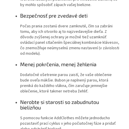
by mohlo spôsobiť zápach vašej bielizne.
Bezpečnosť pre zvedavé deti
Počas prania zostanú dvere zamknuté, čím sa zabráni
tomu, aby ich otvorilo aj to najzvedavejšie dieťa. Z
dôvodu zvýšenej ochrany je možné tiež uzamknúť
ovládací panel stlačením špeciálnej kombinácie klávesov,
čo znemožňuje neúmyselnú zmenu nastavení (v závislosti
od modelu).
Menej pokrčenia, menej žehlenia
Dodatočné ošetrenie parou zaistí, že vaše oblečenie
bude oveľa mäkšie. Bubon je naplnený parou, ktorá
preniká do každého vlákna, čím zaručuje jemnejšie
oblečenie, ktoré takmer netreba žehliť.
Nerobte si starosti so zabudnutou
bielizňou
S pomocou funkcie AddClothes môžete jednoducho
pozastaviť prací cyklus v jeho počiatočnej fáze a pridať