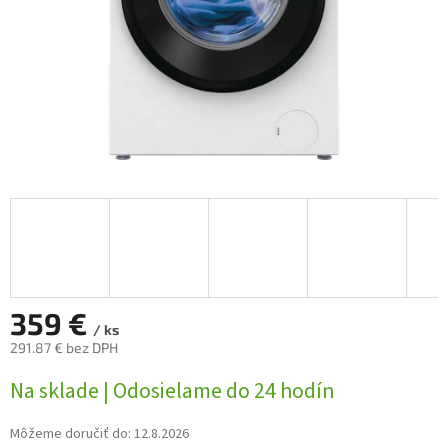
359 €
/ ks
291.87 € bez DPH
Jednotková
Na sklade | Odosielame do 24 hodín
cena:
Môžeme doručiť do:
12.8.2026