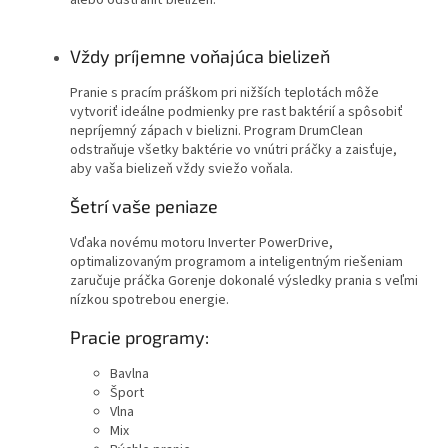
alebo odstrániť bielizeň.
Vždy príjemne voňajúca bielizeň
Pranie s pracím práškom pri nižších teplotách môže
vytvoriť ideálne podmienky pre rast baktérií a spôsobiť
nepríjemný zápach v bielizni. Program DrumClean
odstraňuje všetky baktérie vo vnútri práčky a zaisťuje,
aby vaša bielizeň vždy sviežo voňala.
Šetrí vaše peniaze
Vďaka novému motoru Inverter PowerDrive,
optimalizovaným programom a inteligentným riešeniam
zaručuje práčka Gorenje dokonalé výsledky prania s veľmi
nízkou spotrebou energie.
Pracie programy:
Bavlna
Šport
Vlna
Mix