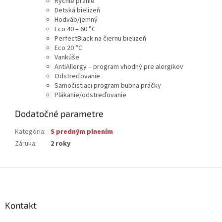
Rýchle pranie
Detská bielizeň
Hodváb/jemný
Eco 40 – 60 °C
PerfectBlack na čiernu bielizeň
Eco 20 °C
Vankúše
AntiAllergy – program vhodný pre alergikov
Odstreďovanie
Samočistiaci program bubna práčky
Plákanie/odstreďovanie
Dodatočné parametre
Kategória
:
S predným plnením
Záruka
:
2 roky
Z
á
p
ä
Kontakt
t