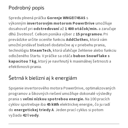
Podrobný popis
Spredu plnená práčka
Gorenje WNGEI74SAS
s
výkonným
invertorovým motorom PowerDrive
umožňuje
dosahovať pri
odstreďovaní
až
1 400 otáčok/min.
a zaručuje
dlhú životnosť. Celkom ponúka výber z
15 programov.
Pri
prevádzke určite oceníte funkciu
AddClothes
, ktorá vám
umožní pridávať bielizeň dodatočne aj v priebehu prania,
technológiu
SteamTech
, ktorá uľahčuje žehlenie alebo funkciu
odloženého štartu. V práčke sa otáča
bubon SnowFlake s
kapacitou 7 kg
, ktorý je navrhnutý k maximálnej šetrnosti a
efektívnosti prania.
Šetrná k bielizni aj k energiám
Spojenie invertorového motora PowerDrive, optimalizovaných
programov a šikovných riešení umožňuje dokonalé výsledky
prania s
veľmi nízkou spotrebou energie.
Na 100 pracích
cyklov spotrebuje iba
45 kWh
elektrickej energie, čo ju radí
do
energetickej triedy A
. Jeden prací cyklus si potom
vyžiada
42 l vody
.