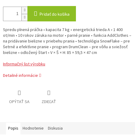
Pridať do košíka
Spredu plnená práčka • kapacita 7 kg • energetická trieda A • 1 400
ot/min • 10 rokov záruka na motor • parné pranie • funkcia AddClothes –
na pridávanie bielizne v priebehu prania • technológia SnowFlake – pre
šetrné a efektívne pranie • program DrumClean – pre vôňu a sviežosť
bielizne • odložený štart • V × Š × H: 85 × 59,5 × 47 cm
Infprmačný list výrobku
Detailné informácie
OPÝTAŤ SA
ZDIEĽAŤ
Popis
Hodnotenie
Diskusia