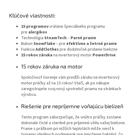
Kľúčové vlastnosti:
15 programov
vrátane špeciálneho programu
pre
alergikov
Technológia
SteamTech
–
Parné pranie
Bubon
SnowFlake
– pre
efektívne a šetrné pranie
Funkcia
AddClothes
pre dodatočné pridanie bielizne
15 rokov záruka
na invertorový motor
PowerDrive
15 rokov záruka na motor
Spoločnosť Gorenje vám predĺži záruku na invertorový
motor práčky až na 15 rokov! Stačí, ak po nákupe
zaregistrujete svoj nový spotrebič priamo na stránkach
výrobcu.
Riešenie pre nepríjemne voňajúcu bielizeň
Tento program zabezpečuje, že vnútro práčky zostane
dokonale čisté a sterilné pre príjemnú vôňu vašej bielizne.
Pranie s práškom pri nižších teplotách môže viesť k
tvoreniu ideálnych podmienok pre množenie baktérií, čo