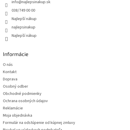
info
@
najlepsinakup.sk
i
e
038/749 00 00
Najlepší nákup
najlepsinakup
Najlepší nákup
Informácie
O nás
Kontakt
Doprava
Osobný odber
Obchodné podmienky
Ochrana osobných údajov
Reklamácie
Moja objednávka
Formulár na odstúpenie od kúpnej zmluvy