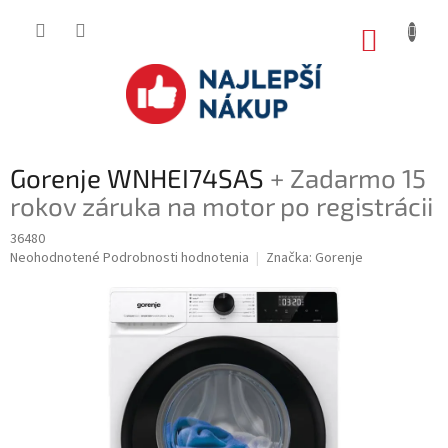
Prejsť
na
NÁKUP
obsah
KOŠÍK
Gorenje WNHEI74SAS
+ Zadarmo 15
rokov záruka na motor po registrácii
36480
Priemerné
Neohodnotené
Podrobnosti hodnotenia
Značka:
Gorenje
hodnotenie
produktu
je
0.0
z
5
hviezdičiek.