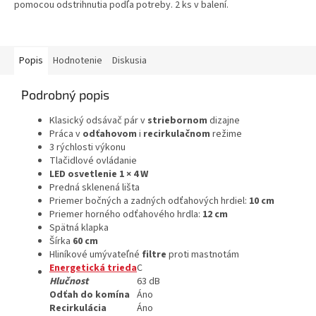
pomocou odstrihnutia podľa potreby. 2 ks v balení.
Popis
Hodnotenie
Diskusia
Podrobný popis
Klasický odsávač pár v
striebornom
dizajne
Práca v
odťahovom
i
recirkulačnom
režime
3 rýchlosti výkonu
Tlačidlové ovládanie
LED osvetlenie 1 × 4 W
Predná sklenená lišta
Priemer bočných a zadných odťahových hrdiel:
10 cm
Priemer horného odťahového hrdla:
12 cm
Spätná klapka
Šírka
60 cm
Hliníkové umývateľné
filtre
proti mastnotám
Energetická trieda
C
Hlučnost
63 dB
Odťah do komína
Áno
Recirkulácia
Áno