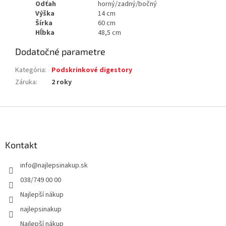
Odťah
horný/zadný/bočný
Výška
14 cm
Šírka
60 cm
Hĺbka
48,5 cm
Dodatočné parametre
Kategória
:
Podskrinkové digestory
Záruka
:
2 roky
Z
á
p
ä
Kontakt
t
info
@
najlepsinakup.sk
i
e
038/749 00 00
Najlepší nákup
najlepsinakup
Najlepší nákup