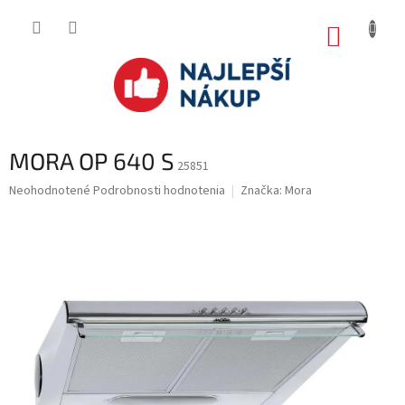
Prejsť
na
NÁKUP
obsah
KOŠÍK
MORA OP 640 S
25851
Priemerné
Neohodnotené
Podrobnosti hodnotenia
Značka:
Mora
hodnotenie
produktu
je
0.0
z
5
hviezdičiek.