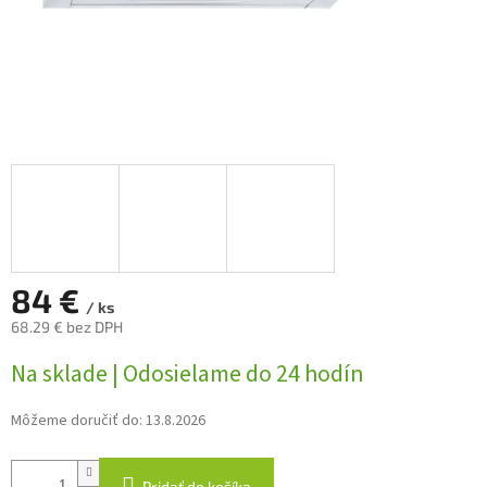
84 €
/ ks
68.29 € bez DPH
Jednotková
Na sklade | Odosielame do 24 hodín
cena:
Môžeme doručiť do:
13.8.2026
Pridať do košíka