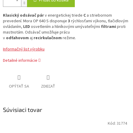
Klasický odsávač pár
v energetickej triede
C
a striebornom
prevedení. Mora OP 640 S disponuje
3
rýchlosťami výkonu, tlačidlovým
ovládaním,
LED
osvetlením a hliníkovými umývateľnými
filtrami
proti
mastnotám. Odsávač umožňuje prácu
v
odťahovom
aj
recirkulačnom
režime.
Informačný list výrobku
Detailné informácie
OPÝTAŤ SA
ZDIEĽAŤ
Súvisiaci tovar
Kód:
31774