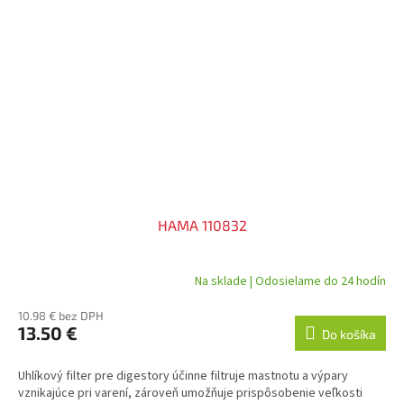
HAMA 110832
Na sklade | Odosielame do 24 hodín
10.98 € bez DPH
13.50 €
Do košíka
Uhlíkový filter pre digestory účinne filtruje mastnotu a výpary
vznikajúce pri varení, zároveň umožňuje prispôsobenie veľkosti