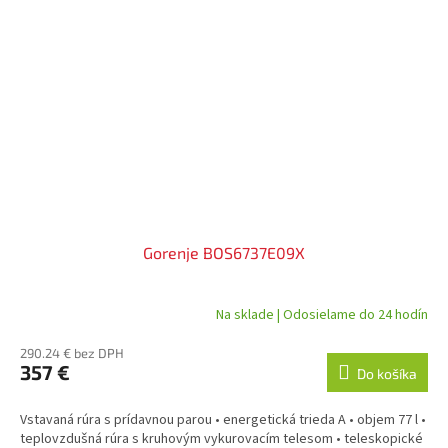
Gorenje BOS6737E09X
Na sklade | Odosielame do 24 hodín
290.24 € bez DPH
357 €
Do košíka
Vstavaná rúra s prídavnou parou • energetická trieda A • objem 77 l •
teplovzdušná rúra s kruhovým vykurovacím telesom • teleskopické