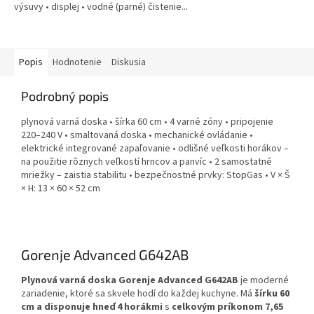
výsuvy • displej • vodné (parné) čistenie...
Popis
Hodnotenie
Diskusia
Podrobný popis
plynová varná doska • šírka 60 cm • 4 varné zóny • pripojenie
220–240 V • smaltovaná doska • mechanické ovládanie •
elektrické integrované zapaľovanie • odlišné veľkosti horákov –
na použitie rôznych veľkostí hrncov a panvíc • 2 samostatné
mriežky – zaistia stabilitu • bezpečnostné prvky: StopGas • V × Š
× H: 13 × 60 × 52 cm
Gorenje Advanced G642AB
Plynová varná doska Gorenje Advanced G642AB
je moderné
zariadenie, ktoré sa skvele hodí do každej kuchyne. Má
šírku 60
cm a disponuje hneď 4 horákmi
s
celkovým príkonom 7,65