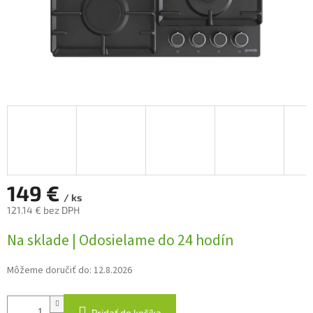
149 €
/ ks
121.14 € bez DPH
Jednotková
Na sklade | Odosielame do 24 hodín
cena:
Môžeme doručiť do:
12.8.2026
Pridať do košíka