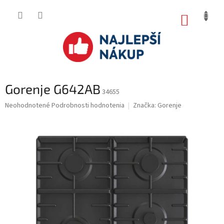
Prejsť
na
NÁKUP
obsah
KOŠÍK
Gorenje G642AB
34655
Priemerné
Neohodnotené
Podrobnosti hodnotenia
Značka:
Gorenje
hodnotenie
produktu
je
0.0
z
5
hviezdičiek.