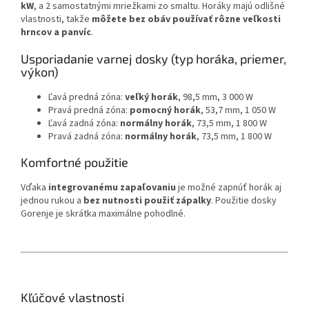
kW
, a 2 samostatnými mriežkami zo smaltu. Horáky majú odlišné
vlastnosti, takže
môžete bez obáv používať rôzne veľkosti
hrncov a panvíc
.
Usporiadanie varnej dosky (typ horáka, priemer,
výkon)
Ľavá predná zóna:
veľký horák
, 98,5 mm, 3 000 W
Pravá predná zóna:
pomocný horák
, 53,7 mm, 1 050 W
Ľavá zadná zóna:
normálny horák
, 73,5 mm, 1 800 W
Pravá zadná zóna:
normálny horák
, 73,5 mm, 1 800 W
Komfortné použitie
Vďaka
integrovanému zapaľovaniu
je možné zapnúť horák aj
jednou rukou a
bez nutnosti použiť zápalky
. Použitie dosky
Gorenje je skrátka maximálne pohodlné.
Kľúčové vlastnosti