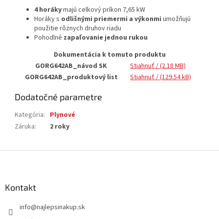
4 horáky
majú celkový príkon 7,65 kW
Horáky s
odlišnými priemermi a výkonmi
umožňujú
použitie rôznych druhov riadu
Pohodlné
zapaľovanie jednou rukou
Dokumentácia k tomuto produktu
GORG642AB_návod SK
Stiahnuť
/ (2.18 MB)
GORG642AB_produktový list
Stiahnuť
/ (129.54 kB)
Dodatočné parametre
Kategória
:
Plynové
Záruka
:
2 roky
Z
á
p
ä
Kontakt
t
info
@
najlepsinakup.sk
i