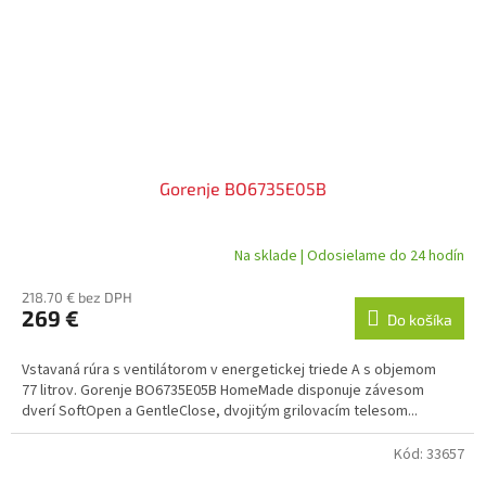
Gorenje BO6735E05B
Na sklade | Odosielame do 24 hodín
218.70 € bez DPH
269 €
Do košíka
Vstavaná rúra s ventilátorom v energetickej triede A s objemom
77 litrov. Gorenje BO6735E05B HomeMade disponuje závesom
dverí SoftOpen a GentleClose, dvojitým grilovacím telesom...
Kód:
33657