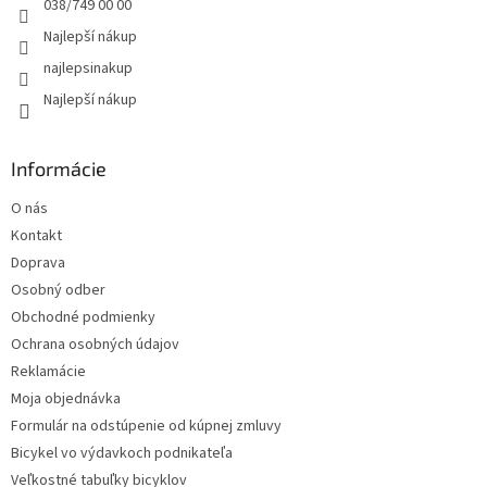
e
038/749 00 00
Najlepší nákup
najlepsinakup
Najlepší nákup
Informácie
O nás
Kontakt
Doprava
Osobný odber
Obchodné podmienky
Ochrana osobných údajov
Reklamácie
Moja objednávka
Formulár na odstúpenie od kúpnej zmluvy
Bicykel vo výdavkoch podnikateľa
Veľkostné tabuľky bicyklov