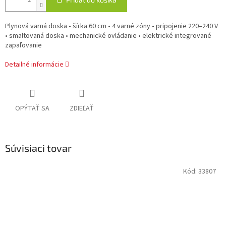
Plynová varná doska • šírka 60 cm • 4 varné zóny • pripojenie 220–240 V
• smaltovaná doska • mechanické ovládanie • elektrické integrované
zapaľovanie
Detailné informácie
OPÝTAŤ SA
ZDIEĽAŤ
Súvisiaci tovar
Kód:
33807