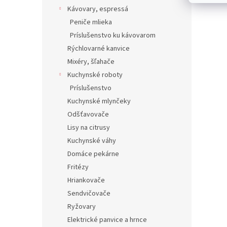
Kávovary, espressá
Peniče mlieka
Príslušenstvo ku kávovarom
Rýchlovarné kanvice
Mixéry, šľahače
Kuchynské roboty
Príslušenstvo
Kuchynské mlynčeky
Odšťavovače
Lisy na citrusy
Kuchynské váhy
Domáce pekárne
Fritézy
Hriankovače
Sendvičovače
Ryžovary
Elektrické panvice a hrnce