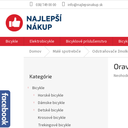
Prejsť
038/749 00 00
info@najlepsinakup.sk
na
obsah
Bicykle
Elektrobicykle
Bicyklové príslušenstvo
Bicy
Domov
Malé spotrebiče
Odstraňovače žmol
B
Orav
o
Preskočiť
č
Priemer
Neohod
Kategórie
kategórie
n
hodnote
ý
produkt
Bicykle
p
je
Horské bicykle
0.0
a
z
Dámske bicykle
n
5
e
Detské bicykle
hviezdič
l
Krosové bicykle
Trekingové bicykle