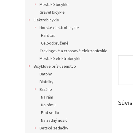
Mestské bicykle
Gravel bicykle
Elektrobicykle
Horské elektrobicykle
Hardtail
Celoodpružené
Trekingové a crossové elektrobicykle
Mestské elektrobicykle
Bicyklové príslušenstvo
Batohy
Blatníky
Brašne
Na rám
Súvis
Do rámu
Pod sedlo
Na zadný nosič
Detské sedačky