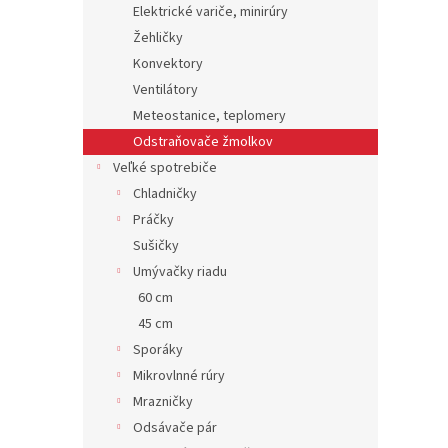
Elektrické variče, minirúry
Žehličky
Konvektory
Ventilátory
Meteostanice, teplomery
Odstraňovače žmolkov
Veľké spotrebiče
Chladničky
Práčky
Sušičky
Umývačky riadu
60 cm
45 cm
Sporáky
Mikrovlnné rúry
Mrazničky
Odsávače pár