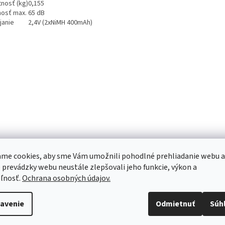
nosť (kg)
0,155
nosť max.
65 dB
janie
2,4V (2xNiMH 400mAh)
me cookies, aby sme Vám umožnili pohodlné prehliadanie webu a
 prevádzky webu neustále zlepšovali jeho funkcie, výkon a
ľnosť.
Ochrana osobných údajov.
avenie
Odmietnuť
Súh