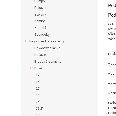
Pumpy
Pod
Rukavice
Stojany
Pod
Zámky
Odžm
Zrkadlá
vzni
všet
Zvončeky
záso
Bicyklové komponenty
Bowdeny a lanká
Prís
Reťaze
Brzdové gumičky
•
ods
Duše
•
odn
12"
16"
•
sve
20"
•
nab
24"
26"
Farb
Rozm
27,5"
Prík
28"