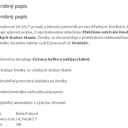
robný popis
robný popis
olkovač LR-101 P je malý a šikovný pomocník pri nevzhľadných žmolkách, 
kajú vplyvom prania, či opotrebovania oblečenia.
Efektívne odstráni žmol
kých druhov tkanín
. Žmolky sa zhromažďujú v priehľadnom odnímateľno
bníku. Na jedno nabitie vydrží pracovať až
30 minút.
lušenstvo obsahuje
čistiacu kefku a nabíjací kábel.
traňuje žmolky zo všetkých druhov tkanín
ímateľná priesvitná nádobka na žmolky
telná kontrolka sieťového pripojenia
íjateľný akumulátor s výdržou 30 minút
a
Biela/Fialová
ery (cm)
14,7x6,6x7,7
on
3W