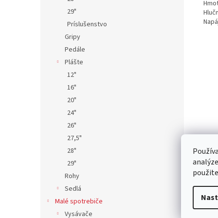
Hmot
29"
Hluč
Napá
Príslušenstvo
Gripy
Pedále
Plášte
12"
16"
20"
24"
26"
27,5"
28"
Používa
analýze
29"
použite
Rohy
Sedlá
Nast
Malé spotrebiče
Vysávače