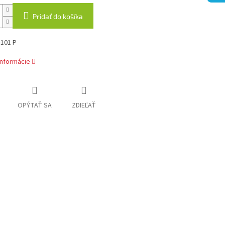
Pridať do košíka
-101 P
informácie
OPÝTAŤ SA
ZDIEĽAŤ