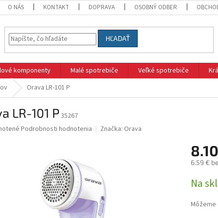
O NÁS
KONTAKT
DOPRAVA
OSOBNÝ ODBER
OBCHO
HĽADAŤ
klové komponenty
Malé spotrebiče
Veľké spotrebiče
Krá
kov
Orava LR-101 P
a LR-101 P
35267
né
notené
Podrobnosti hodnotenia
Značka:
Orava
nie
8.1
u
6.59 € b
Jednotk
Na sk
cena:
iek.
Môžeme d