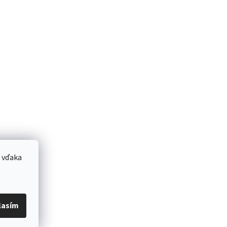
 vďaka
lasím