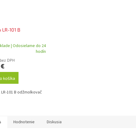
 LR-101 B
klade | Odosielame do 24
hodín
 bez DPH
 €
o košíka
 LR-101 B odžmolkovač
s
Hodnotenie
Diskusia