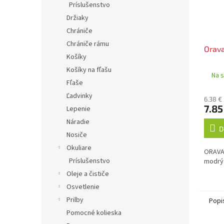
Príslušenstvo
Držiaky
Chrániče
Chrániče rámu
Orava
Košíky
Košíky na fľašu
Na s
Fľaše
Ľadvinky
6.38 €
7.85
Lepenie
Náradie
D
Nosiče
Okuliare
ORAVA
Príslušenstvo
modrý
Oleje a čističe
Osvetlenie
Prilby
Popi
Pomocné kolieska