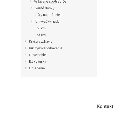
Vstavané spotrebiče
Varné dosky
Rúry na pečenie
Umývačky riadu
60 cm
45 cm
Krása a zdravie
Kuchynské vybavenie
Osvetlenie
Elektronika
Oblečenie
Z
á
p
ä
t
Kontakt
i
e