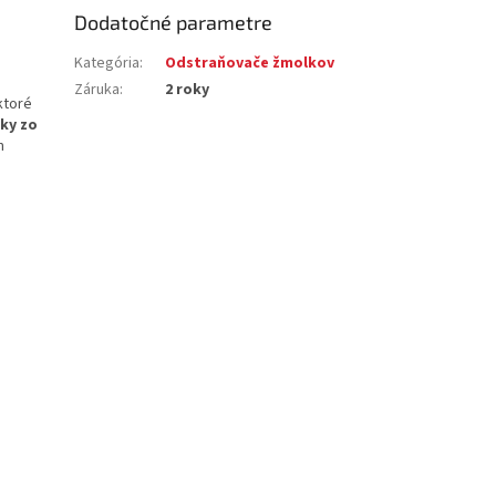
Dodatočné parametre
Kategória
:
Odstraňovače žmolkov
Záruka
:
2 roky
ktoré
ky zo
m