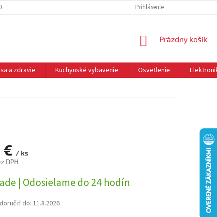
DNÉ PODMIENKY
OCHRANA OSOBNÝCH ÚDAJOV
Prihlásenie
REKLAMÁCIE
NÁKUPNÝ
Prázdny košík
KOŠÍK
sa a zdravie
Kuchynské vybavenie
Osvetlenie
Elektroni
0 €
/ ks
ez DPH
ová
lade | Odosielame do 24 hodín
oručiť do:
11.8.2026