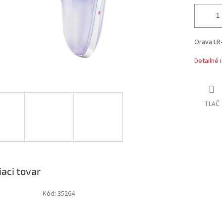
Orava LR
Detailné 
TLAČ
iaci tovar
Kód:
35264