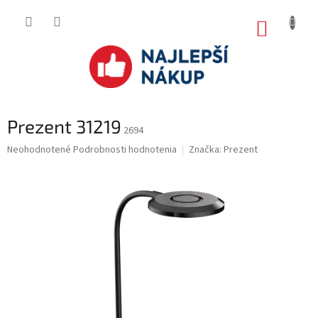
Prejsť
na
NÁKUP
obsah
KOŠÍK
Prezent 31219
2694
Priemerné
Neohodnotené
Podrobnosti hodnotenia
Značka:
Prezent
hodnotenie
produktu
je
0.0
z
5
hviezdičiek.