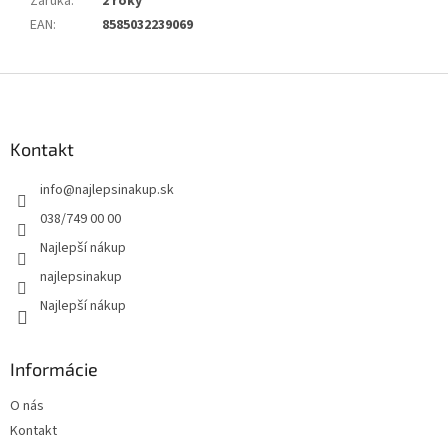
Záruka
:
2 roky
EAN
:
8585032239069
Z
á
p
ä
Kontakt
t
info
@
najlepsinakup.sk
i
e
038/749 00 00
Najlepší nákup
najlepsinakup
Najlepší nákup
Informácie
O nás
Kontakt