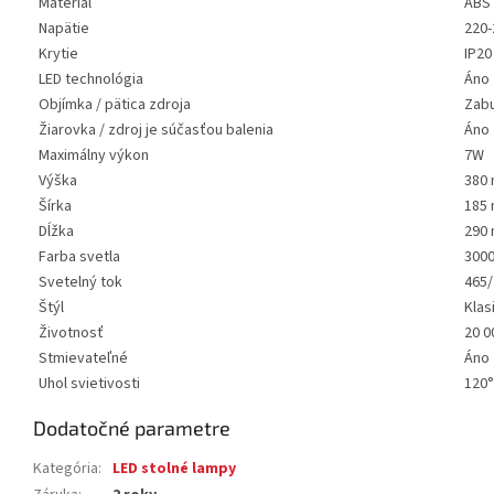
Materiál
ABS
Napätie
220-
Krytie
IP20
LED technológia
Áno
Objímka / pätica zdroja
Zab
Žiarovka / zdroj je súčasťou balenia
Áno
Maximálny výkon
7W
Výška
380
Šírka
185
Dĺžka
290
Farba svetla
300
Svetelný tok
465/
Štýl
Klas
Životnosť
20 0
Stmievateľné
Áno
Uhol svietivosti
120°
Dodatočné parametre
Kategória
:
LED stolné lampy