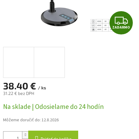
Z
ZADARMO
A
D
A
R
M
38.40 €
/ ks
31.22 € bez DPH
O
Jednotková
Na sklade | Odosielame do 24 hodín
cena:
Môžeme doručiť do:
12.8.2026
Pridať do košíka