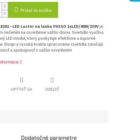
Pridať do košíka
8201 - LED Luster na lanku PASSO 1xLED/40W/230V
je
 riešením na osvetlenie vášho domu. Svietidlo využíva
aný LED modul
, ktorý poskytuje efektívne a úsporné
e. Dizajn a vysoká kvalita spracovania svietidla zaručujú
tnosť a spokojnosť s vaším osvetlením.
informácie
OPÝTAŤ SA
ZDIEĽAŤ
Dodatočné parametre