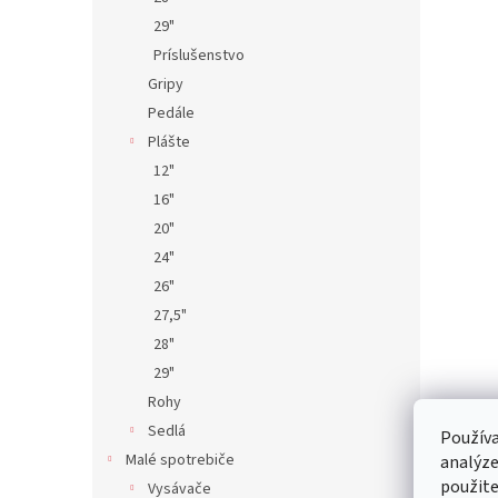
29"
Príslušenstvo
Gripy
Pedále
Plášte
12"
16"
20"
24"
26"
27,5"
28"
29"
Rohy
Sedlá
Používa
Malé spotrebiče
analýze
použite
Vysávače