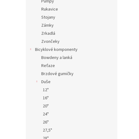
Pumpy
Rukavice
Stojany
Zámky
Zrkadlá
Zvončeky
Bicyklové komponenty
Bowdeny a lanká
Reťaze
Brzdové gumičky
Duše
12"
16"
20"
24"
26"
27,5"
28"