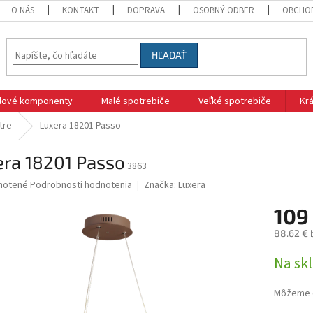
O NÁS
KONTAKT
DOPRAVA
OSOBNÝ ODBER
OBCHO
HĽADAŤ
klové komponenty
Malé spotrebiče
Veľké spotrebiče
Krá
tre
Luxera 18201 Passo
era 18201 Passo
3863
né
notené
Podrobnosti hodnotenia
Značka:
Luxera
nie
109
u
88.62 € 
Jednotk
Na sk
cena:
iek.
Môžeme d