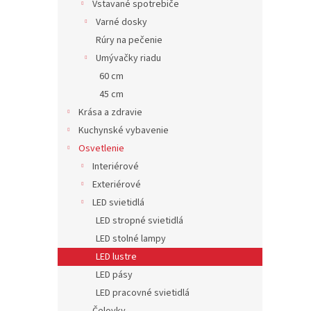
Vstavané spotrebiče
Varné dosky
Rúry na pečenie
Umývačky riadu
60 cm
45 cm
Krása a zdravie
Kuchynské vybavenie
Osvetlenie
Interiérové
Exteriérové
LED svietidlá
LED stropné svietidlá
LED stolné lampy
LED lustre
LED pásy
LED pracovné svietidlá