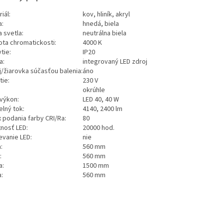
iál:
kov, hliník, akryl
O
a:
hnedá, biela
 svetla:
neutrálna biela
ota chromatickosti:
4000
K
ytie:
IP20
a:
integrovaný LED zdroj
j/žiarovka súčasťou balenia:
áno
tie:
230
V
:
okrúhle
 výkon:
LED 40, 40
W
elný tok:
4140, 2400
lm
x podania farby CRI/Ra:
80
tnosť LED:
20000
hod.
evanie LED:
nie
:
560
mm
:
560
mm
a:
1500
mm
:
560
mm