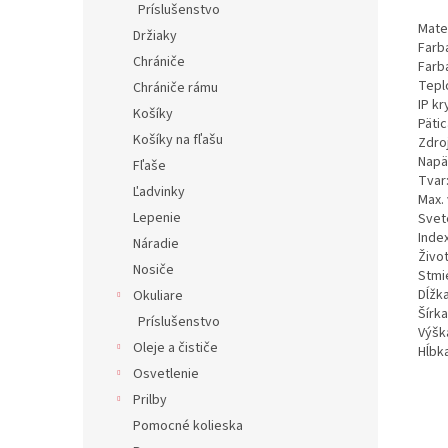
Príslušenstvo
Mater
Držiaky
Farb
Chrániče
Farba
Tepl
Chrániče rámu
IP kr
Košíky
Pätic
Košíky na fľašu
Zdro
Napä
Fľaše
Tvar
Ľadvinky
Max.
Lepenie
Svet
Inde
Náradie
Živo
Nosiče
Stmi
Dĺžka
Okuliare
Šírka
Príslušenstvo
Výšk
Oleje a čističe
Hĺbka
Osvetlenie
Prilby
Pomocné kolieska