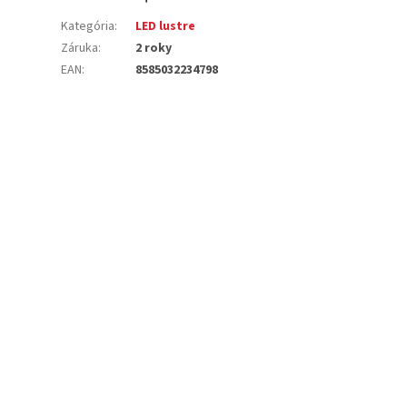
Kategória
:
LED lustre
Záruka
:
2 roky
EAN
:
8585032234798