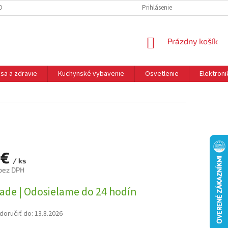
DNÉ PODMIENKY
OCHRANA OSOBNÝCH ÚDAJOV
Prihlásenie
REKLAMÁCIE
NÁKUPNÝ
Prázdny košík
KOŠÍK
sa a zdravie
Kuchynské vybavenie
Osvetlenie
Elektroni
 €
/ ks
bez DPH
ová
lade | Odosielame do 24 hodín
oručiť do:
13.8.2026