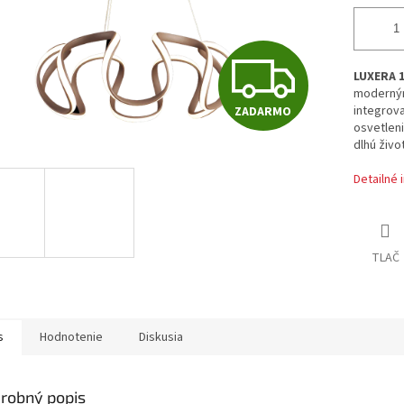
Z
LUXERA 1
moderným
integrov
ZADARMO
A
osvetleni
dlhú živo
Detailné 
D
A
TLAČ
R
s
Hodnotenie
Diskusia
M
robný popis