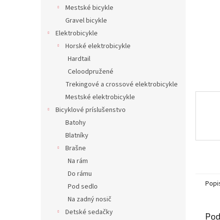
Mestské bicykle
Gravel bicykle
Elektrobicykle
Horské elektrobicykle
Hardtail
Celoodpružené
Trekingové a crossové elektrobicykle
Mestské elektrobicykle
Bicyklové príslušenstvo
Batohy
Blatníky
Brašne
Na rám
Do rámu
Popi
Pod sedlo
Na zadný nosič
Detské sedačky
Pod