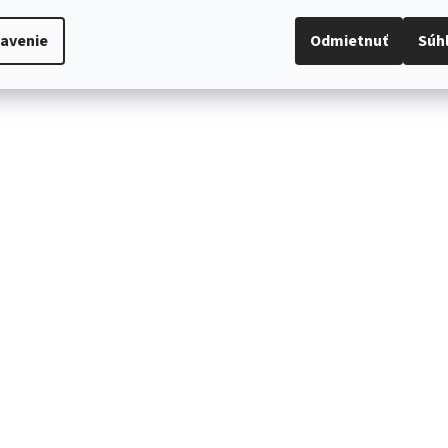
avenie
Odmietnuť
Súh