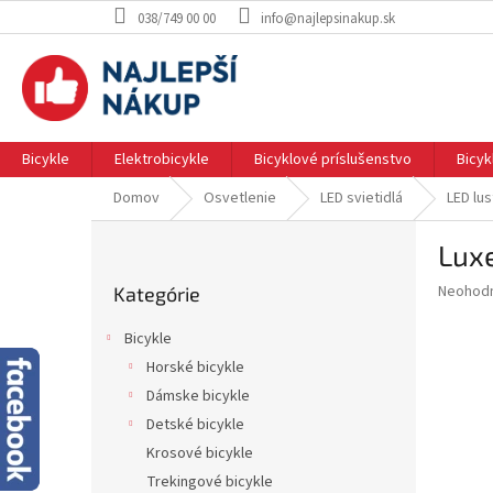
Prejsť
038/749 00 00
info@najlepsinakup.sk
na
obsah
Bicykle
Elektrobicykle
Bicyklové príslušenstvo
Bicy
Domov
Osvetlenie
LED svietidlá
LED lus
B
Lux
o
Preskočiť
č
Priemer
Neohod
Kategórie
kategórie
n
hodnote
ý
produkt
Bicykle
p
je
Horské bicykle
0.0
a
z
Dámske bicykle
n
5
e
Detské bicykle
hviezdič
l
Krosové bicykle
Trekingové bicykle