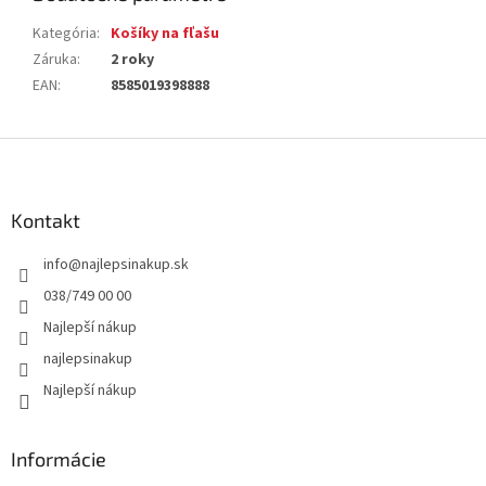
Kategória
:
Košíky na fľašu
Záruka
:
2 roky
EAN
:
8585019398888
Z
á
p
ä
Kontakt
t
info
@
najlepsinakup.sk
i
e
038/749 00 00
Najlepší nákup
najlepsinakup
Najlepší nákup
Informácie