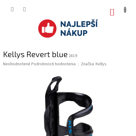
Prejsť
na
NÁKUP
obsah
KOŠÍK
Kellys Revert blue
2819
Priemerné
Neohodnotené
Podrobnosti hodnotenia
Značka:
Kellys
hodnotenie
produktu
je
0.0
z
5
hviezdičiek.