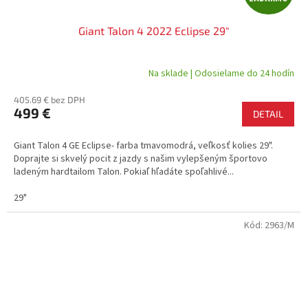
A
Giant Talon 4 2022 Eclipse 29"
D
A
Na sklade | Odosielame do 24 hodín
R
405.69 € bez DPH
499 €
DETAIL
M
Giant Talon 4 GE Eclipse- farba tmavomodrá, veľkosť kolies 29".
O
Doprajte si skvelý pocit z jazdy s našim vylepšeným športovo
ladeným hardtailom Talon. Pokiaľ hľadáte spoľahlivé...
29"
Kód:
2963/M