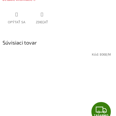
OPÝTAŤ SA
ZDIEĽAŤ
Súvisiaci tovar
Kód:
8068/M
Z
ZADARMO