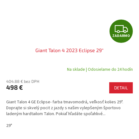
Z
ZADARMO
A
Giant Talon 4 2023 Eclipse 29"
D
A
Na sklade | Odosielame do 24 hodín
R
404.88 € bez DPH
498 €
DETAIL
M
Giant Talon 4 GE Eclipse- farba tmavomodrá, veľkosť kolies 29".
O
Doprajte si skvelý pocit z jazdy s našim vylepšeným športovo
ladeným hardtailom Talon. Pokiaľ hľadáte spoľahlivé...
29"