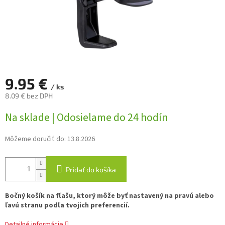
9.95 €
/ ks
8.09 € bez DPH
Jednotková
Na sklade | Odosielame do 24 hodín
cena:
Môžeme doručiť do:
13.8.2026
Pridať do košíka
Bočný košík na fľašu, ktorý môže byť nastavený na pravú alebo
ľavú stranu podľa tvojich preferencií.
Detailné informácie