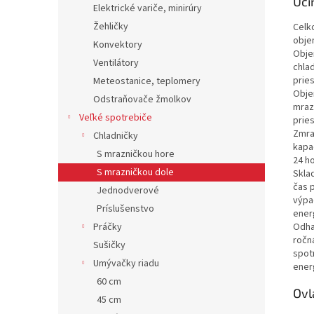
Úči
Elektrické variče, minirúry
Žehličky
Celk
obj
Konvektory
Obj
Ventilátory
chla
prie
Meteostanice, teplomery
Obj
Odstraňovače žmolkov
mraz
Veľké spotrebiče
prie
Zmra
Chladničky
kapa
S mrazničkou hore
24 h
S mrazničkou dole
Skla
čas p
Jednodverové
výpa
Príslušenstvo
ener
Odh
Práčky
ročn
Sušičky
spot
Umývačky riadu
ener
60 cm
Ovl
45 cm