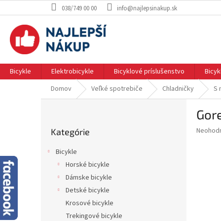
Prejsť
038/749 00 00
info@najlepsinakup.sk
na
obsah
Bicykle
Elektrobicykle
Bicyklové príslušenstvo
Bicy
Domov
Veľké spotrebiče
Chladničky
S 
B
Gor
o
Preskočiť
č
Priemer
Neohod
Kategórie
kategórie
n
hodnote
ý
produkt
Bicykle
p
je
Horské bicykle
0.0
a
z
Dámske bicykle
n
5
e
Detské bicykle
hviezdič
l
Krosové bicykle
Trekingové bicykle