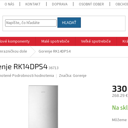
O NÁS
KONTAKT
DOPRAVA
OSOBNÝ ODBER
OBCHO
HĽADAŤ
klové komponenty
Malé spotrebiče
Veľké spotrebiče
Krá
mrazničkou dole
Gorenje RK14DPS4
enje RK14DPS4
36713
né
notené
Podrobnosti hodnotenia
Značka:
Gorenje
nie
330
u
268.29 €
Jednotk
Na sk
cena:
iek.
Môžeme d