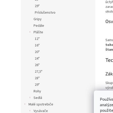
úcty
29"
zarad
okol
Príslušenstvo
Gripy
Osv
Pedále
Plášte
12"
Samo
toho
16"
štan
20"
24"
Tec
26"
27,5"
Zák
28"
Skup
29"
výro
Rohy
Konš
typ
Sedlá
Používa
Trie
Malé spotrebiče
analýze
ener
použite
Vysávače
účinn