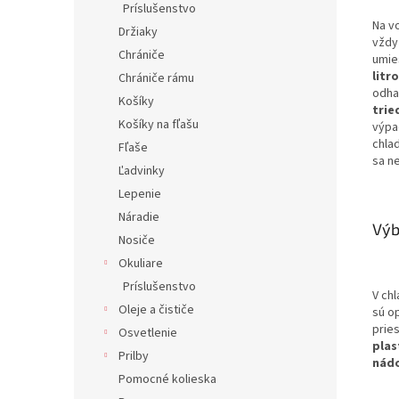
Príslušenstvo
Na v
Držiaky
vždy
Chrániče
umie
litr
Chrániče rámu
odha
Košíky
trie
Košíky na fľašu
výpad
chla
Fľaše
sa ne
Ľadvinky
Lepenie
Náradie
Výb
Nosiče
Okuliare
Príslušenstvo
V ch
Oleje a čističe
sú o
prie
Osvetlenie
plas
Prilby
nádo
Pomocné kolieska