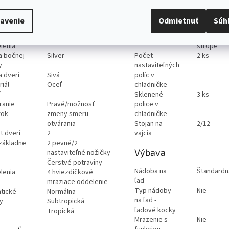
a emisií
C
Vnútorný
Nie
u
chladiaci
avenie
Odmietnuť
Súh
stnenie
Dole
ventilátor
iaceho
Osvetlenie
LED osvetl
lenia
strope
a bočnej
Silver
Počet
2 ks
y
nastaviteľných
a dverí
Sivá
políc v
iál
Oceľ
chladničke
í
Sklenené
3 ks
ranie
Pravé/možnosť
police v
rok
zmeny smeru
chladničke
otvárania
Stojan na
2/12
t dverí
2
vajcia
základne
2 pevné/2
Výbava
nastaviteľné nožičky
Čerstvé potraviny
Nádoba na
Štandardn
lenia
4 hviezdičkové
ľad
mraziace oddelenie
Typ nádoby
Nie
atické
Normálna
na ľad -
y
Subtropická
ľadové kocky
Tropická
Mrazenie s
Nie