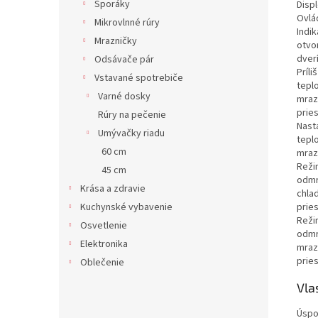
Sporáky
Displ
Ovlá
Mikrovlnné rúry
Indik
Mrazničky
otvo
dver
Odsávače pár
Príli
Vstavané spotrebiče
teplo
Varné dosky
mraz
prie
Rúry na pečenie
Nast
Umývačky riadu
tepl
60 cm
mraz
Reži
45 cm
odmr
Krása a zdravie
chla
prie
Kuchynské vybavenie
Reži
Osvetlenie
odmr
Elektronika
mraz
prie
Oblečenie
Vla
Úspo