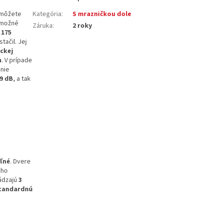
 môžete
Kategória
:
S mrazničkou dole
e možné
Záruka
:
2 roky
 175
tačil. Jej
ckej
n
. V prípade
nie
9 dB
, a tak
eľné
. Dvere
eho
ádzajú
3
tandardnú