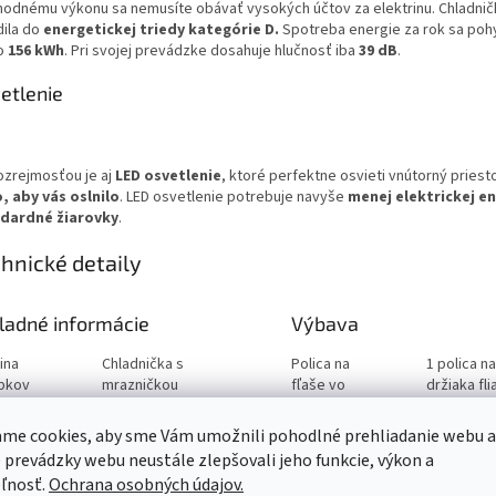
hodnému výkonu sa nemusíte obávať vysokých účtov za elektrinu. Chladnič
ila do
energetickej triedy kategórie D.
Spotreba energie za rok sa poh
o
156 kWh
. Pri svojej prevádzke dosahuje hlučnosť iba
39 dB
.
etlenie
zrejmosťou je aj
LED osvetlenie
, ktoré perfektne osvieti vnútorný priest
, aby vás oslnilo
. LED osvetlenie potrebuje navyše
menej elektrickej en
dardné žiarovky
.
hnické detaily
ladné informácie
Výbava
ina
Chladnička s
Polica na
1 polica n
bkov
mrazničkou
fľaše vo
držiaka fli
trukčný
Voľne stojaci
dverách
chladničky
me cookies, aby sme Vám umožnili pohodlné prehliadanie webu a
da
D
Police vo
2 police v
 prevádzky webu neustále zlepšovali jeho funkcie, výkon a
getickej
dverách
ľnosť.
Ochrana osobných údajov.
osti
chladničky