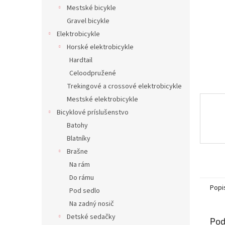
Mestské bicykle
Gravel bicykle
Elektrobicykle
Horské elektrobicykle
Hardtail
Celoodpružené
Trekingové a crossové elektrobicykle
Mestské elektrobicykle
Bicyklové príslušenstvo
Batohy
Blatníky
Brašne
Na rám
Do rámu
Popi
Pod sedlo
Na zadný nosič
Detské sedačky
Pod