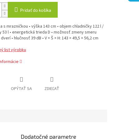
Pridať do košíka
a s mrazničkou • výška 143 cm • objem chladničky 122 l /
 53 l • energetická trieda D • možnosť zmeny smeru
 dverí • hlučnosť 39 dB • V × Š × H: 143 × 49,5 × 56,2 cm
ý list výrobku
informácie
OPÝTAŤ SA
ZDIEĽAŤ
Dodatočné parametre