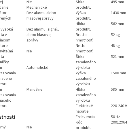
ej
Nie
Šírka
495 mm
danie
Mechanické
produktu
átor
Bez alarmu alebo
Výška
1430 mm
rených
hlasovej správy
produktu
í
Hĺbka
562 mm
š vysoká
Bez alarmu, signálu
produktu
ta v
alebo hlasovej
Brutto
52 kg
iacom
správy
hmotnosť
store
Netto
48 kg
aviteľná
Nie
hmotnosť
ota
Šírka
521 mm
ničky
zabaleného
m
Automatické
výrobku
azovania
Výška
1500 mm
diaceho
zabaleného
storu
výrobku
m
Manuálne
Hĺbka
585 mm
azovania
zabaleného
iaceho
výrobku
storu
Elektrické
220-240 V
napätie
stnosti
Frekvencia
50 Hz
Kód
20012964
rný
Nie
produktu