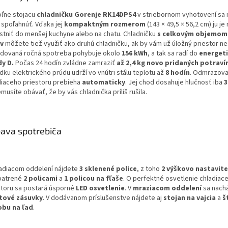
oľne stojacu
chladničku Gorenje RK14DPS4
v striebornom vyhotovení sa
 spoľahnúť. Vďaka jej
kompaktným rozmerom
(143 × 49,5 × 56,2 cm) ju j
stniť do menšej kuchyne alebo na chatu. Chladničku
s celkovým objemom
ov
môžete tiež využiť ako druhú chladničku, ak by vám už úložný priestor nes
dovaná ročná spotreba pohybuje okolo
156 kWh
, a tak sa radí do
energeti
dy D.
Počas 24 hodín zvládne zamraziť
až 2,4 kg
novo pridaných potraví
ku elektrického prúdu udrží vo vnútri stálu teplotu až
8 hodín
. Odmrazova
diaceho priestoru prebieha
automaticky
. Jej chod dosahuje hlučnosť iba
3
musíte obávať, že by vás chladnička príliš rušila.
ava spotrebiča
ladiacom oddelení nájdete
3 sklenené police
, z toho
2 výškovo nastavit
patrené
2 policami
a
1 policou na fľaše
. O perfektné osvetlenie chladiac
storu sa postará úsporné
LED osvetlenie
. V
mraziacom
oddelení
sa nach
tové zásuvky
. V dodávanom príslušenstve nájdete aj
stojan na vajcia
a
š
bu na ľad
.