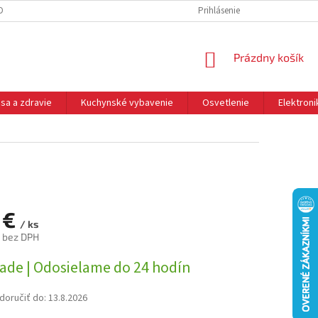
DNÉ PODMIENKY
OCHRANA OSOBNÝCH ÚDAJOV
Prihlásenie
REKLAMÁCIE
NÁKUPNÝ
Prázdny košík
KOŠÍK
sa a zdravie
Kuchynské vybavenie
Osvetlenie
Elektroni
 €
/ ks
 bez DPH
ová
lade | Odosielame do 24 hodín
oručiť do:
13.8.2026