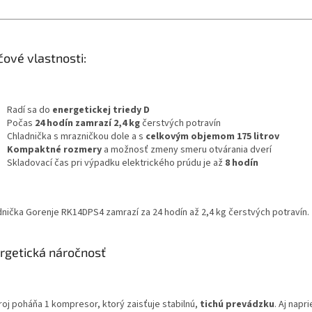
čové vlastnosti:
Radí sa do
energetickej triedy D
Počas
24 hodín zamrazí 2,4 kg
čerstvých potravín
Chladnička s mrazničkou dole a s
celkovým objemom 175 litrov
Kompaktné rozmery
a možnosť zmeny smeru otvárania dverí
Skladovací čas pri výpadku elektrického prúdu je až
8 hodín
dnička Gorenje RK14DPS4 zamrazí za 24 hodín až 2,4 kg čerstvých potravín.
rgetická náročnosť
roj poháňa 1 kompresor, ktorý zaisťuje stabilnú,
tichú
prevádzku
. Aj napr