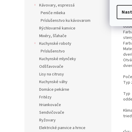
Tried
Kávovary, espressá
hluk
Nast
Peniče mlieka
Umie
Príslušenstvo ku kávovarom
mraz
odde
Rýchlovarné kanvice
Farb
Mixéry, šľahače
sten
Farb
Kuchynské roboty
Mater
Príslušenstvo
dver
Kuchynské mlynčeky
Otvá
dvie
Odšťavovače
Lisy na citrusy
Poče
Kuchynské váhy
Typ 
Domáce pekárne
Typ
Fritézy
odde
Hriankovače
Klim
Sendvičovače
tried
Ryžovary
Elektrické panvice a hrnce