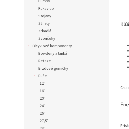
Pumpy
Rukavice
Stojany
Zámky
Kľú
Zrkadlá
Zvončeky
Bicyklové komponenty
Bowdeny a lanká
Reťaze
Brzdové gumičky
Duše
12"
Chla
16"
20"
Ene
24"
26"
27,5"
Príst
28"