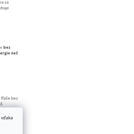
ka sa
ybuje
or
bez
ergie než
a fľaše bez
aš
 vďaka
o dverách