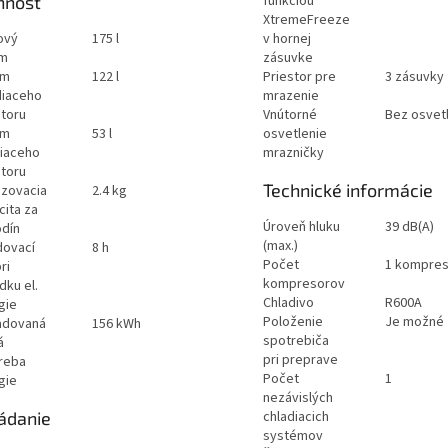
nnosť
funkciou
XtremeFreeze
ový
175 l
v hornej
em
zásuvke
em
122 l
Priestor pre
3 zásuvky
diaceho
mrazenie
storu
Vnútorné
Bez osvet
em
53 l
osvetlenie
iaceho
mrazničky
storu
Technické informácie
zovacia
2.4 kg
cita za
Úroveň hluku
39 dB(A)
odín
(max.)
dovací
8 h
Počet
1 kompres
ri
kompresorov
dku el.
Chladivo
R600A
gie
Položenie
Je možné
adovaná
156 kWh
spotrebiča
á
pri preprave
reba
Počet
1
gie
nezávislých
ádanie
chladiacich
systémov