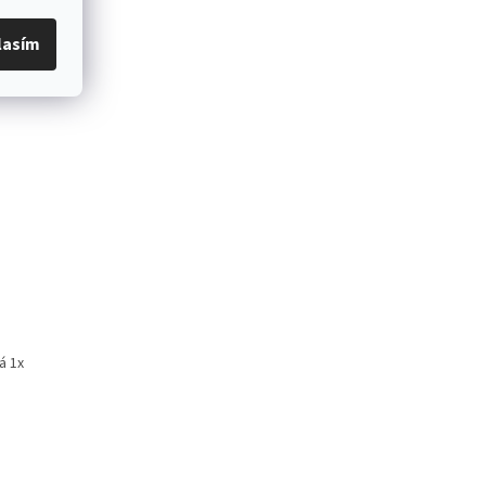
lasím
enie na
á 1x