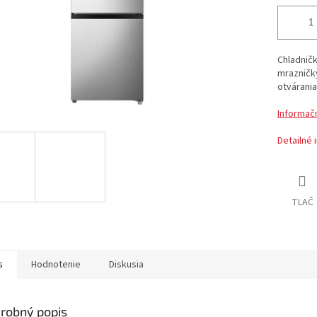
Chladničk
mrazničky
otvárania
Informačn
Detailné 
TLAČ
s
Hodnotenie
Diskusia
robný popis