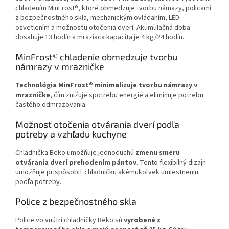
chladením MinFrost®, ktoré obmedzuje tvorbu námazy, policami
z bezpečnostného skla, mechanickým ovládaním, LED
osvetlením a možnosťu otočenia dverí. Akumulačná doba
dosahuje 13 hodín a mraziaca kapacita je 4 kg/24 hodín.
MinFrost® chladenie obmedzuje tvorbu
námrazy v mrazničke
Technológia MinFrost® minimalizuje tvorbu námrazy v
mrazničke
, čím znižuje spotrebu energie a eliminuje potrebu
častého odmrazovania.
Možnosť otočenia otvárania dverí podľa
potreby a vzhľadu kuchyne
Chladnička Beko umožňuje jednoduchú
zmenu smeru
otvárania dverí prehodením pántov
. Tento flexibilný dizajn
umožňuje prispôsobiť chladničku akémukoľvek umiestneniu
podľa potreby.
Police z bezpečnostného skla
Police vo vnútri chladničky Beko sú
vyrobené z