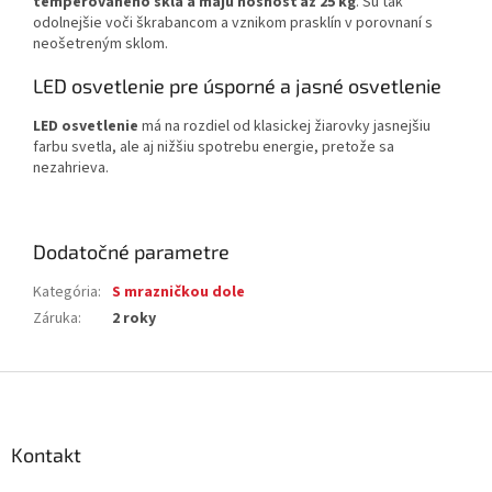
temperovaného skla a majú nosnosť až 25 kg
. Sú tak
odolnejšie voči škrabancom a vznikom prasklín v porovnaní s
neošetreným sklom.
LED osvetlenie pre úsporné a jasné osvetlenie
LED osvetlenie
má na rozdiel od klasickej žiarovky jasnejšiu
farbu svetla, ale aj nižšiu spotrebu energie, pretože sa
nezahrieva.
Dodatočné parametre
Kategória
:
S mrazničkou dole
Záruka
:
2 roky
Z
á
p
ä
Kontakt
t