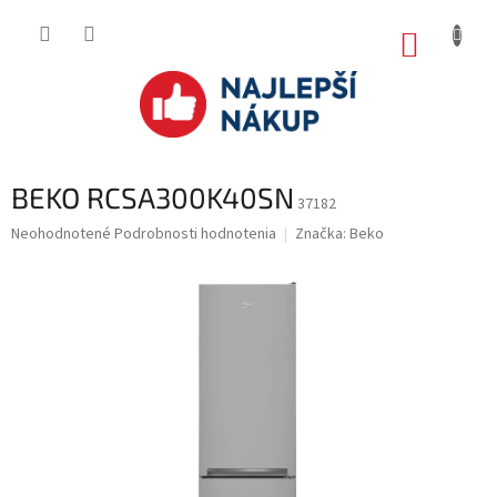
Prejsť
na
NÁKUP
obsah
KOŠÍK
BEKO RCSA300K40SN
37182
Priemerné
Neohodnotené
Podrobnosti hodnotenia
Značka:
Beko
hodnotenie
produktu
je
0.0
z
5
hviezdičiek.