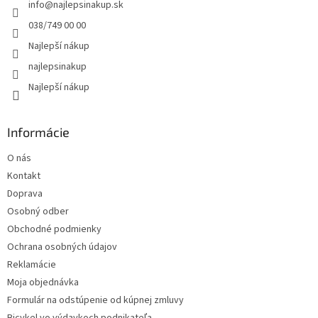
info
@
najlepsinakup.sk
i
e
038/749 00 00
Najlepší nákup
najlepsinakup
Najlepší nákup
Informácie
O nás
Kontakt
Doprava
Osobný odber
Obchodné podmienky
Ochrana osobných údajov
Reklamácie
Moja objednávka
Formulár na odstúpenie od kúpnej zmluvy