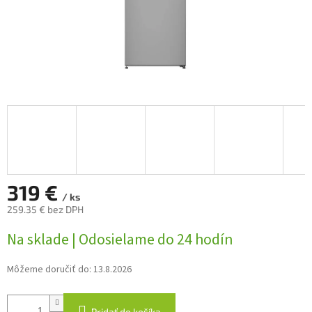
319 €
/ ks
259.35 € bez DPH
Jednotková
Na sklade | Odosielame do 24 hodín
cena:
Môžeme doručiť do:
13.8.2026
Pridať do košíka