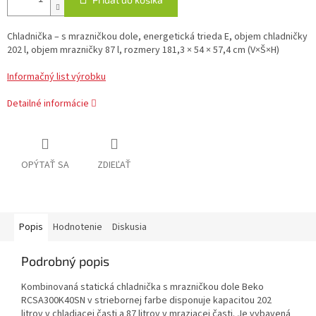
Chladnička – s mrazničkou dole, energetická trieda E, objem chladničky
202 l, objem mrazničky 87 l, rozmery 181,3 × 54 × 57,4 cm (V×Š×H)
Informačný list výrobku
Detailné informácie
OPÝTAŤ SA
ZDIEĽAŤ
Popis
Hodnotenie
Diskusia
Podrobný popis
Kombinovaná statická chladnička s mrazničkou dole Beko
RCSA300K40SN v striebornej farbe disponuje kapacitou 202
litrov v chladiacej časti a 87 litrov v mraziacej časti. Je vybavená