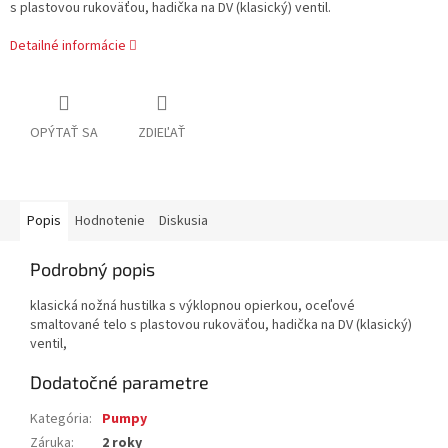
s plastovou rukoväťou, hadička na DV (klasický) ventil.
Detailné informácie
OPÝTAŤ SA
ZDIEĽAŤ
Popis
Hodnotenie
Diskusia
Podrobný popis
klasická nožná hustilka s výklopnou opierkou, oceľové
smaltované telo s plastovou rukoväťou, hadička na DV (klasický)
ventil,
Dodatočné parametre
Kategória
:
Pumpy
Záruka
:
2 roky