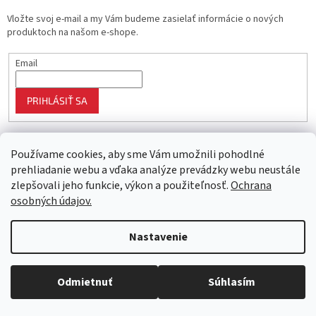
Vložte svoj e-mail a my Vám budeme zasielať informácie o nových
produktoch na našom e-shope.
Email
PRIHLÁSIŤ SA
Používame cookies, aby sme Vám umožnili pohodlné
prehliadanie webu a vďaka analýze prevádzky webu neustále
zlepšovali jeho funkcie, výkon a použiteľnosť.
Ochrana
osobných údajov.
Vytvoril Shoptet
Nastavenie
Objednaný tovar si môžete prevziať osobne v predajni SELEKTRA,
Copyright 2026
Najlepší nákup
. Všetky práva vyhradené.
Upraviť
Družstevná 1143/24, Partizánske, tel.: 038/7490000. Všetok tovar je
nastavenie cookies
Odmietnuť
Súhlasím
ihneď dostupný na našom sklade.