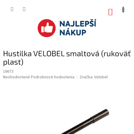
Prejsť
na
NÁKUP
obsah
KOŠÍK
Hustilka VELOBEL smaltová (rukoväť
plast)
16673
Priemerné
Neohodnotené
Podrobnosti hodnotenia
Značka:
Velobel
hodnotenie
produktu
je
0.0
z
5
hviezdičiek.