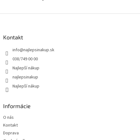
Z
á
p
ä
Kontakt
t
info
@
najlepsinakup.sk
i
e
038/749 00 00
Najlepší nákup
najlepsinakup
Najlepší nákup
Informácie
O nás
Kontakt
Doprava