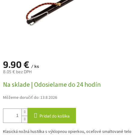
9.90 €
/ ks
8.05 € bez DPH
Jednotková
Na sklade | Odosielame do 24 hodín
cena:
Môžeme doručiť do:
13.8.2026
Pridať do košíka
Klasická nožná hustilka s výklopnou opierkou, oceľové smaltované telo