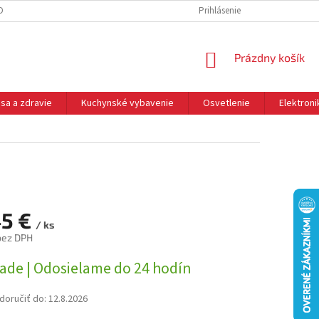
DNÉ PODMIENKY
OCHRANA OSOBNÝCH ÚDAJOV
Prihlásenie
REKLAMÁCIE
NÁKUPNÝ
Prázdny košík
KOŠÍK
sa a zdravie
Kuchynské vybavenie
Osvetlenie
Elektroni
45 €
/ ks
bez DPH
ová
lade | Odosielame do 24 hodín
oručiť do:
12.8.2026