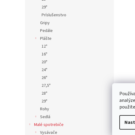
29"
Príslušenstvo
Gripy
Pedále
Plášte
12"
16"
20"
24"
26"
27,5"
28"
Používa
analýze
29"
použite
Rohy
Sedlá
Nast
Malé spotrebiče
Vysávače