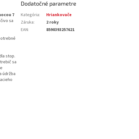
Dodatočné parametre
ocou 7
Kategória
:
Hriankovače
ečivo sa
Záruka
:
2 roky
EAN
:
8590393257621
e
potrebné
la stop.
trebič sa
ne
ia údržba
jacieho