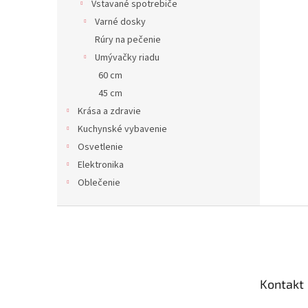
Vstavané spotrebiče
Varné dosky
Rúry na pečenie
Umývačky riadu
60 cm
45 cm
Krása a zdravie
Kuchynské vybavenie
Osvetlenie
Elektronika
Oblečenie
Z
á
p
ä
t
Kontakt
i
e