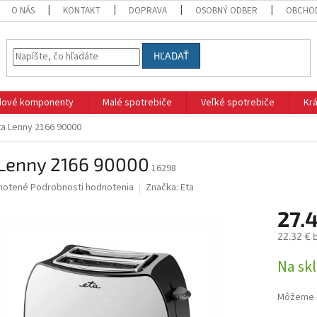
O NÁS
KONTAKT
DOPRAVA
OSOBNÝ ODBER
OBCHO
HĽADAŤ
klové komponenty
Malé spotrebiče
Veľké spotrebiče
Krá
ta Lenny 2166 90000
 Lenny 2166 90000
16298
né
notené
Podrobnosti hodnotenia
Značka:
Eta
nie
27.
u
22.32 € 
Jednotk
Na sk
cena:
iek.
Môžeme d