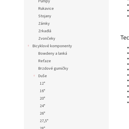
Pumpy
Rukavice
Stojany
Zámky
Zrkadlá
Tec
Zvončeky
Bicyklové komponenty
Bowdeny a lanká
Reťaze
Brzdové gumičky
Duše
12"
16"
20"
24"
26"
27,5"
28"