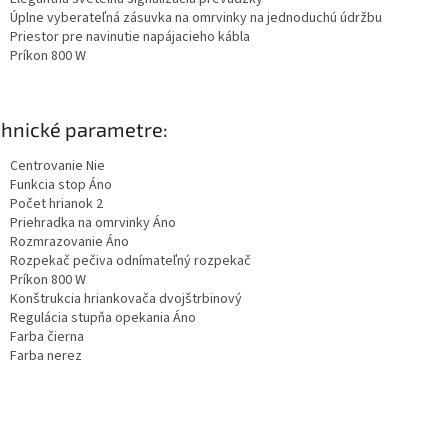
Úplne vyberateľná zásuvka na omrvinky na jednoduchú údržbu
Priestor pre navinutie napájacieho kábla
Príkon 800 W
hnické parametre:
Centrovanie Nie
Funkcia stop Áno
Počet hrianok 2
Priehradka na omrvinky Áno
Rozmrazovanie Áno
Rozpekač pečiva odnímateľný rozpekač
Príkon 800 W
Konštrukcia hriankovača dvojštrbinový
Regulácia stupňa opekania Áno
Farba čierna
Farba nerez