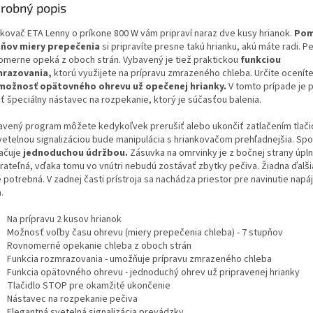
robný popis
nkovač ETA Lenny o príkone 800 W vám pripraví naraz dve kusy hrianok.
Pom
ňov miery prepečenia
si pripravíte presne takú hrianku, akú máte radi. P
omerne opeká z oboch strán. Vybavený je tiež praktickou
funkciou
razovania,
ktorú využijete na prípravu zmrazeného chleba. Určite ocenít
možnosť opätovného ohrevu už opečenej hrianky.
V tomto prípade je 
iť špeciálny nástavec na rozpekanie, ktorý je súčasťou balenia.
avený program môžete kedykoľvek prerušiť alebo ukončiť zatlačením tlačid
vetelnou signalizáciou bude manipulácia s hriankovačom prehľadnejšia. Spo
ačuje
jednoduchou údržbou.
Zásuvka na omrvinky je z bočnej strany úpl
rateľná, vďaka tomu vo vnútri nebudú zostávať zbytky pečiva. Žiadna ďalš
e potrebná. V zadnej časti prístroja sa nachádza priestor pre navinutie napá
.
Na prípravu 2 kusov hrianok
Možnosť voľby času ohrevu (miery prepečenia chleba) - 7 stupňov
Rovnomerné opekanie chleba z oboch strán
Funkcia rozmrazovania - umožňuje prípravu zmrazeného chleba
Funkcia opätovného ohrevu - jednoduchý ohrev už pripravenej hrianky
Tlačidlo STOP pre okamžité ukončenie
Nástavec na rozpekanie pečiva
Elegantná svetelná signalizácia prevádzky