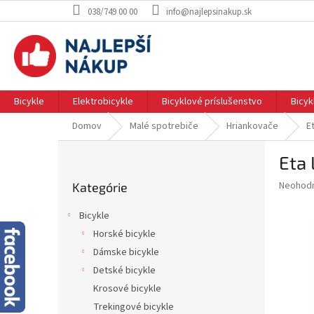
Prejsť
038/749 00 00
info@najlepsinakup.sk
na
obsah
Bicykle
Elektrobicykle
Bicyklové príslušenstvo
Bicy
Domov
Malé spotrebiče
Hriankovače
E
B
Eta
o
Preskočiť
č
Priemer
Neohod
Kategórie
kategórie
n
hodnote
ý
produkt
Bicykle
p
je
Horské bicykle
0.0
a
z
Dámske bicykle
n
5
e
Detské bicykle
hviezdič
l
Krosové bicykle
Trekingové bicykle