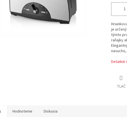
Hriankov
je určený
týmto pr
raňajky a
Elegantný
nasucho, 
Detailné 
TLAČ
s
Hodnotenie
Diskusia