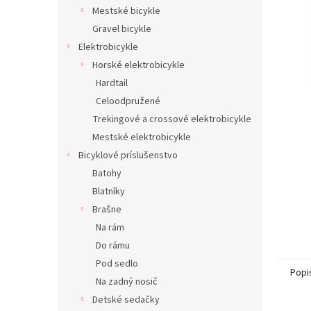
Mestské bicykle
Gravel bicykle
Elektrobicykle
Horské elektrobicykle
Hardtail
Celoodpružené
Trekingové a crossové elektrobicykle
Mestské elektrobicykle
Bicyklové príslušenstvo
Batohy
Blatníky
Brašne
Na rám
Do rámu
Pod sedlo
Popi
Na zadný nosič
Detské sedačky