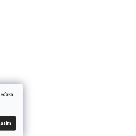
 vďaka
lasím