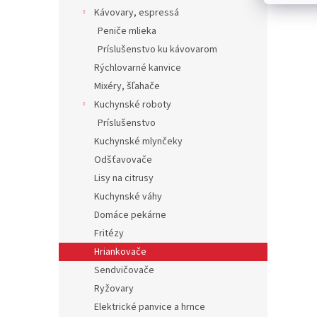
Kávovary, espressá
Peniče mlieka
Príslušenstvo ku kávovarom
Rýchlovarné kanvice
Mixéry, šľahače
Kuchynské roboty
Príslušenstvo
Kuchynské mlynčeky
Odšťavovače
Lisy na citrusy
Kuchynské váhy
Domáce pekárne
Fritézy
Hriankovače
Sendvičovače
Ryžovary
Elektrické panvice a hrnce