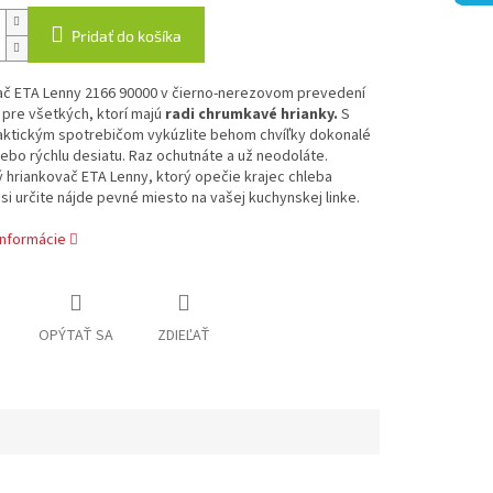
Pridať do košíka
ač ETA Lenny 2166 90000 v čierno-nerezovom prevedení
 pre všetkých, ktorí majú
radi chrumkavé hrianky.
S
aktickým spotrebičom vykúzlite behom chvíľky dokonalé
lebo rýchlu desiatu. Raz ochutnáte a už neodoláte.
 hriankovač ETA Lenny, ktorý opečie krajec chleba
si určite nájde pevné miesto na vašej kuchynskej linke.
informácie
OPÝTAŤ SA
ZDIEĽAŤ