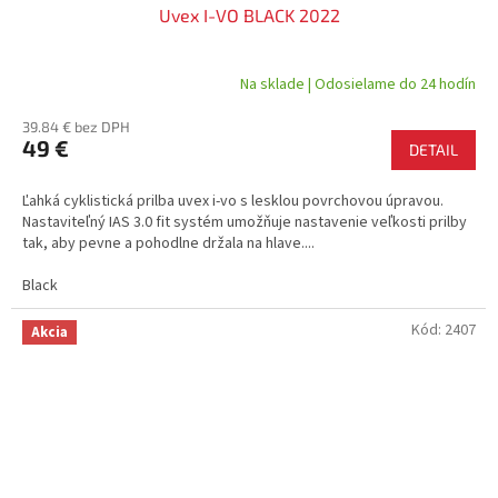
Uvex I-VO BLACK 2022
D
A
Na sklade | Odosielame do 24 hodín
R
39.84 € bez DPH
49 €
DETAIL
M
Ľahká cyklistická prilba uvex i-vo s lesklou povrchovou úpravou.
O
Nastaviteľný IAS 3.0 fit systém umožňuje nastavenie veľkosti prilby
tak, aby pevne a pohodlne držala na hlave....
Black
Kód:
2407
Akcia