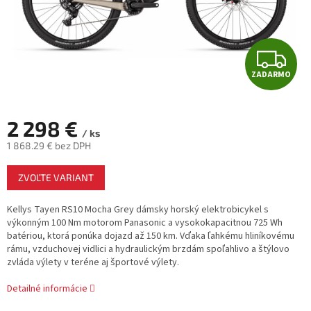
Z
ZADARMO
A
D
2 298 €
/ ks
A
1 868.29 € bez DPH
Jednotková
R
ZVOĽTE VARIANT
cena:
M
Kellys Tayen RS10 Mocha Grey dámsky horský elektrobicykel s
výkonným 100 Nm motorom Panasonic a vysokokapacitnou 725 Wh
O
batériou, ktorá ponúka dojazd až 150 km. Vďaka ľahkému hliníkovému
rámu, vzduchovej vidlici a hydraulickým brzdám spoľahlivo a štýlovo
zvláda výlety v teréne aj športové výlety.
Detailné informácie