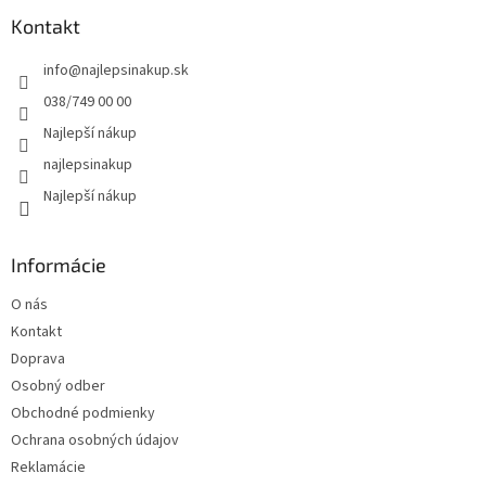
p
ä
Kontakt
t
info
@
najlepsinakup.sk
i
e
038/749 00 00
Najlepší nákup
najlepsinakup
Najlepší nákup
Informácie
O nás
Kontakt
Doprava
Osobný odber
Obchodné podmienky
Ochrana osobných údajov
Reklamácie