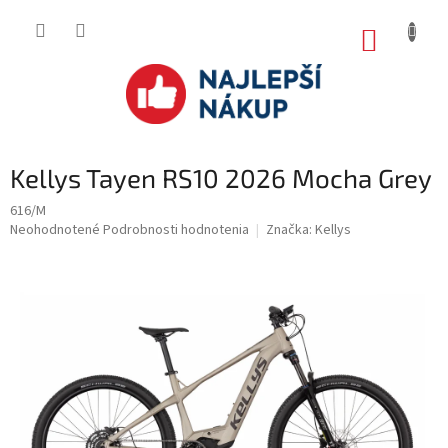
Prejsť
na
NÁKUP
obsah
KOŠÍK
Kellys Tayen RS10 2026 Mocha Grey
616/M
Priemerné
Neohodnotené
Podrobnosti hodnotenia
Značka:
Kellys
hodnotenie
produktu
je
0.0
z
5
hviezdičiek.