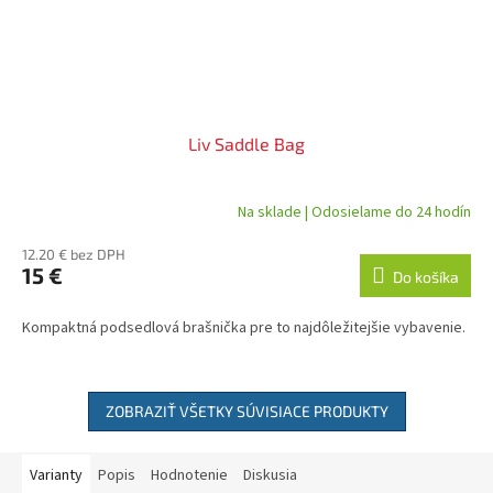
Liv Saddle Bag
Na sklade | Odosielame do 24 hodín
12.20 € bez DPH
15 €
Do košíka
Kompaktná podsedlová brašnička pre to najdôležitejšie vybavenie.
ZOBRAZIŤ VŠETKY SÚVISIACE PRODUKTY
Varianty
Popis
Hodnotenie
Diskusia