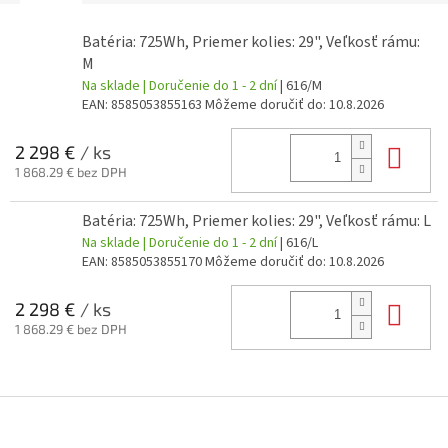
Batéria: 725Wh, Priemer kolies: 29", Veľkosť rámu:
M
Na sklade | Doručenie do 1 - 2 dní
| 616/M
EAN:
8585053855163
Môžeme doručiť do:
10.8.2026
Do 
2 298 €
/ ks
1 868.29 € bez DPH
Batéria: 725Wh, Priemer kolies: 29", Veľkosť rámu: L
Na sklade | Doručenie do 1 - 2 dní
| 616/L
EAN:
8585053855170
Môžeme doručiť do:
10.8.2026
Do 
2 298 €
/ ks
1 868.29 € bez DPH
Z
á