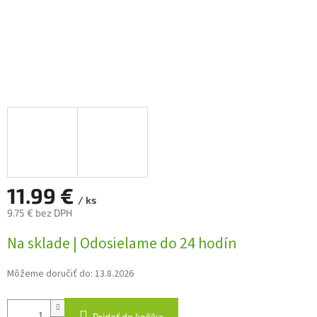
11.99 €
/ ks
9.75 € bez DPH
Jednotková
Na sklade | Odosielame do 24 hodín
cena:
Môžeme doručiť do:
13.8.2026
Pridať do košíka