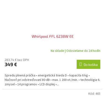
Whirlpool FFL 6238W EE
Na sklade | Odosielame do 24 hodín
283.74 € bez DPH
349 €
Do košíka
Spredu plnená práčka • energetická trieda D • kapacita 6 kg •
hlučnosť pri odstreďovaní 80 dB • max. 1 200 ot./min. • technológia 6.
zmysel • 14 programov • LCD displej •...
Kód:
465