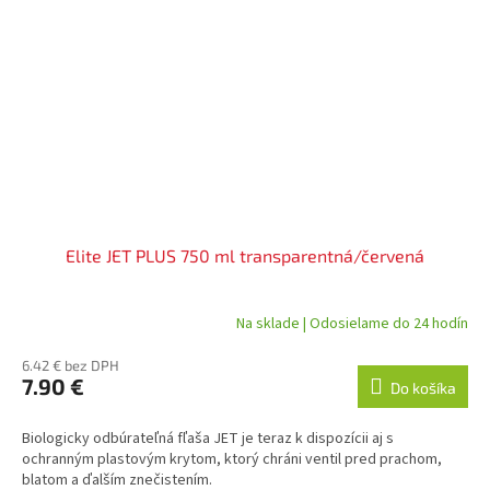
Elite JET PLUS 750 ml transparentná/červená
Na sklade | Odosielame do 24 hodín
6.42 € bez DPH
7.90 €
Do košíka
Biologicky odbúrateľná fľaša JET je teraz k dispozícii aj s
ochranným plastovým krytom, ktorý chráni ventil pred prachom,
blatom a ďalším znečistením.