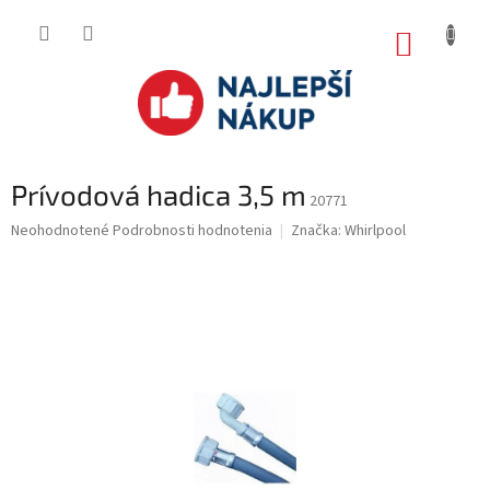
Prejsť
na
NÁKUP
obsah
KOŠÍK
Prívodová hadica 3,5 m
20771
Priemerné
Neohodnotené
Podrobnosti hodnotenia
Značka:
Whirlpool
hodnotenie
produktu
je
0.0
z
5
hviezdičiek.