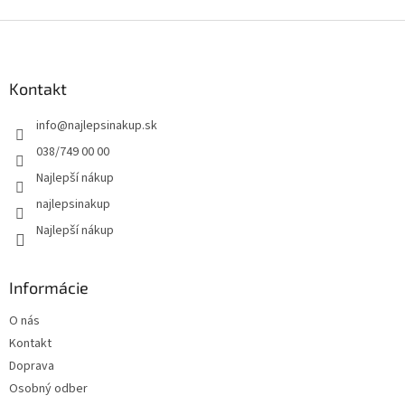
Z
á
p
ä
Kontakt
t
info
@
najlepsinakup.sk
i
e
038/749 00 00
Najlepší nákup
najlepsinakup
Najlepší nákup
Informácie
O nás
Kontakt
Doprava
Osobný odber